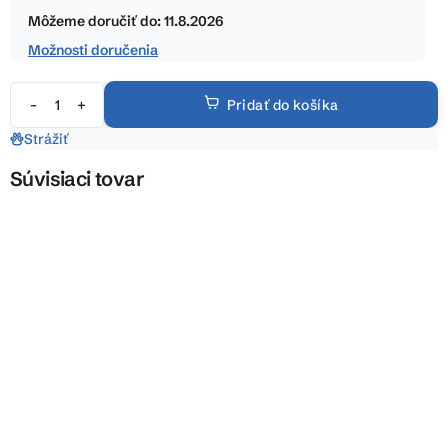
hviezdičiek.
cena:
Môžeme doručiť do:
11.8.2026
Možnosti doručenia
Pridať do košíka
Strážiť
Súvisiaci tovar