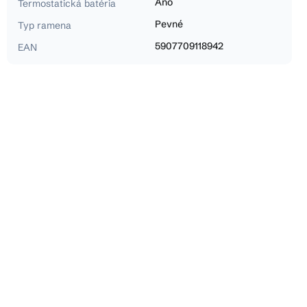
Áno
Termostatická batéria
Pevné
Typ ramena
5907709118942
EAN