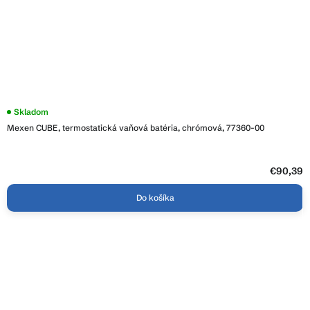
Priemerné
Skladom
hodnotenie
Mexen CUBE, termostatická vaňová batéria, chrómová, 77360-00
produktu
je
3,9
z
5
€90,39
hviezdičiek.
Do košíka