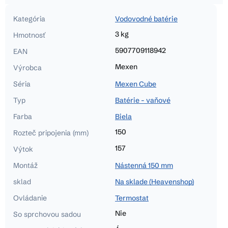
Kategória
Vodovodné batérie
3 kg
Hmotnosť
5907709118942
EAN
Mexen
Výrobca
Séria
Mexen Cube
Typ
Batérie - vaňové
Farba
Biela
150
Rozteč pripojenia (mm)
157
Výtok
Montáž
Nástenná 150 mm
sklad
Na sklade (Heavenshop)
Ovládanie
Termostat
Nie
So sprchovou sadou