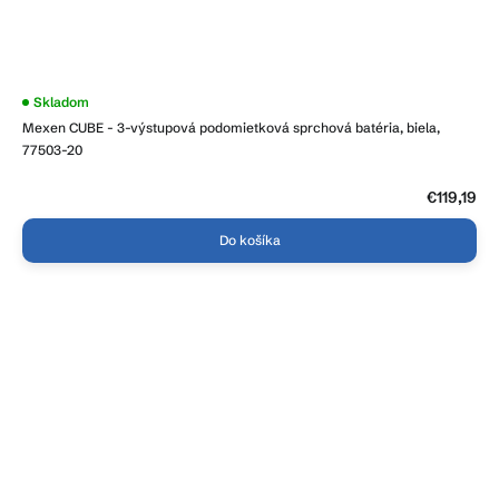
Skladom
Mexen CUBE - 3-výstupová podomietková sprchová batéria, biela,
77503-20
€119,19
Do košíka