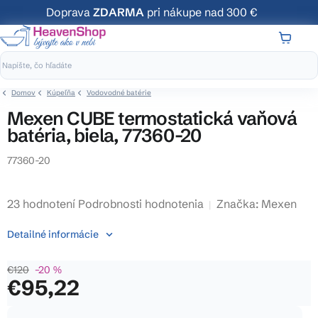
Prejsť
Doprava
ZDARMA
pri nákupe nad 300 €
na
obsah
NÁKUP
KOŠÍK
Domov
Kúpeľňa
Vodovodné batérie
Mexen CUBE termostatická vaňová
batéria, biela, 77360-20
77360-20
Priemerné
23 hodnotení
Podrobnosti hodnotenia
Značka:
Mexen
hodnotenie
Detailné informácie
produktu
je
€120
–20 %
3,8
€95,22
z
5
Jednotková