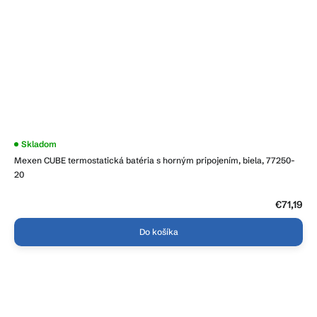
Skladom
Mexen CUBE termostatická batéria s horným pripojením, biela, 77250-
20
€71,19
Do košíka