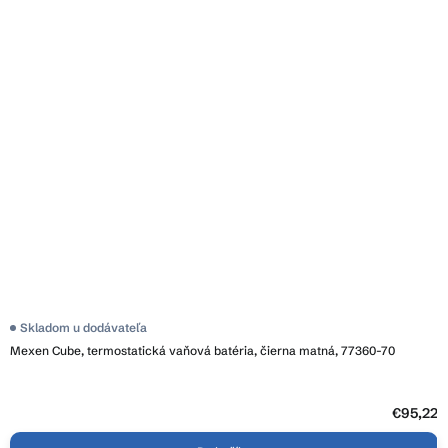
Priemerné
Skladom u dodávateľa
hodnotenie
Mexen Cube, termostatická vaňová batéria, čierna matná, 77360-70
produktu
je
3,9
z
5
€95,22
hviezdičiek.