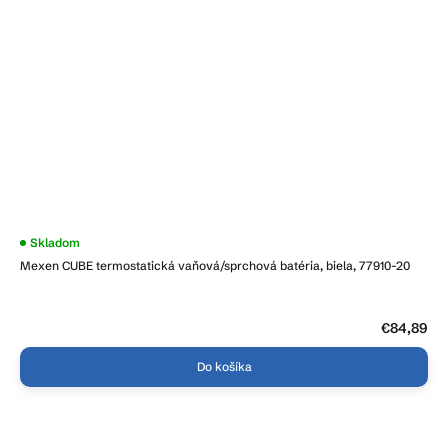
Priemerné
Skladom
hodnotenie
Mexen CUBE termostatická vaňová/sprchová batéria, biela, 77910-20
produktu
je
3,5
z
5
€84,89
hviezdičiek.
Do košíka