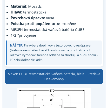
Materiál:
Mosadz
Hlava:
termostatická
Povrchová úprava:
biela
Poistka proti popáleniu:
38~stupňov
MEXEN termostatická vaňová batéria CUBE
1/2 "pripojenie
NÁŠ TIP:
Pri výbere doplnkov v tejto povrchovej úprave
(biela) sa nemusíte obávať kombinovania produktov od
rôznych výrobcov; farebné odtiene sa zhodujú a budú spolu v
kúpeľni dokonale ladiť.
Mexen CUBE termostatická vaňová batéria, biela · Predáva
HeavenShop