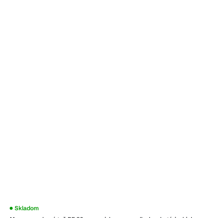
Priemerné
Skladom
hodnotenie