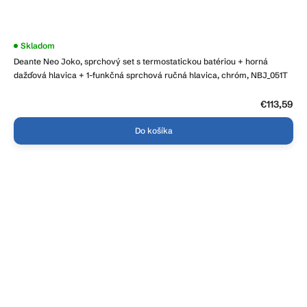
Priemerné
Skladom
hodnotenie
Deante Neo Joko, sprchový set s termostatickou batériou + horná
produktu
je
dažďová hlavica + 1-funkčná sprchová ručná hlavica, chróm, NBJ_051T
4,3
z
5
€113,59
hviezdičiek.
Do košíka