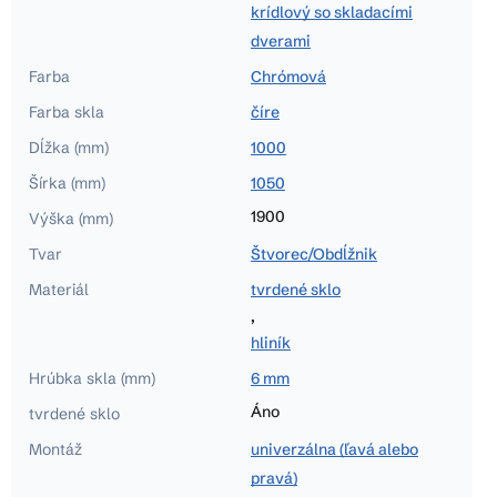
krídlový so skladacími
dverami
Farba
Chrómová
Farba skla
číre
Dĺžka (mm)
1000
Šírka (mm)
1050
1900
Výška (mm)
Tvar
Štvorec/Obdĺžnik
Materiál
tvrdené sklo
,
hliník
Hrúbka skla (mm)
6 mm
Áno
tvrdené sklo
Montáž
univerzálna (ľavá alebo
pravá)