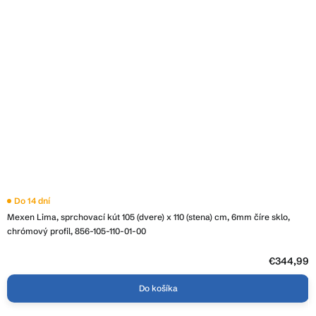
Do 14 dní
Mexen Lima, sprchovací kút 105 (dvere) x 110 (stena) cm, 6mm číre sklo,
chrómový profil, 856-105-110-01-00
€344,99
Do košíka