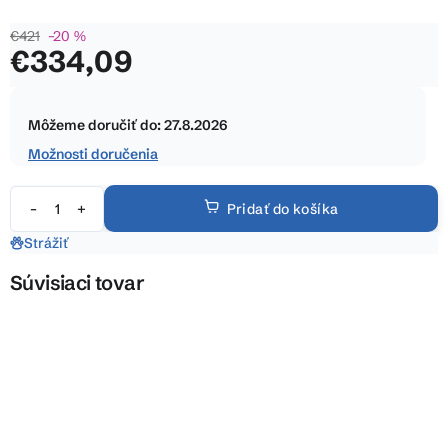
z
€421
–20 %
5
€334,09
hviezdičiek.
Jednotková
cena:
Môžeme doručiť do:
27.8.2026
Možnosti doručenia
Pridať do košíka
Strážiť
Súvisiaci tovar