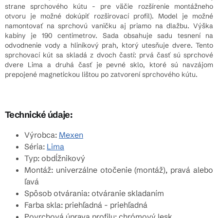
strane sprchového kútu - pre väčie rozšírenie montážneho
otvoru je možné dokúpiť rozširovací profil). Model je možné
namontovať na sprchovú vaničku aj priamo na dlažbu. Výška
kabíny je 190 centimetrov. Sada obsahuje sadu tesnení na
odvodnenie vody a hliníkový prah, ktorý utesňuje dvere. Tento
sprchovací kút sa skladá z dvoch častí: prvá časť sú sprchové
dvere Lima a druhá časť je pevné sklo, ktoré sú navzájom
prepojené magnetickou lištou po zatvorení sprchového kútu.
Technické údaje:
Výrobca:
Mexen
Séria:
Lima
Typ: obdĺžnikový
Montáž: univerzálne otočenie (montáž), pravá alebo
ľavá
Spôsob otvárania: otváranie skladaním
Farba skla: priehľadná - priehľadná
Povrchová úprava profilu: chrómový lesk