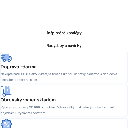
Z
á
p
ä
Inšpiračné katalógy
t
i
Rady, tipy a novinky
e
Doprava zdarma
Nakúpte nad 300 € alebo vyberajte tovar s ikonou dopravy zadarmo a doručenie
nechajte kompletne na nás.
Obrovský výber skladom
Vyberajte z ponuky 90 000 produktov. Vďaka veľkým skladovým zásobám vašu
objednávku vybavíme obratom.