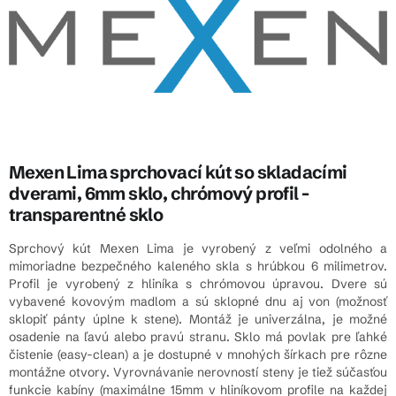
Mexen Lima sprchovací kút so skladacími
dverami, 6mm sklo, chrómový profil -
transparentné sklo
Sprchový kút Mexen Lima je vyrobený z veľmi odolného a
mimoriadne bezpečného kaleného skla s hrúbkou 6 milimetrov.
Profil je vyrobený z hliníka s chrómovou úpravou. Dvere sú
vybavené kovovým madlom a sú sklopné dnu aj von (možnosť
sklopiť pánty úplne k stene). Montáž je univerzálna, je možné
osadenie na ľavú alebo pravú stranu. Sklo má povlak pre ľahké
čistenie (easy-clean) a je dostupné v mnohých šírkach pre rôzne
montážne otvory. Vyrovnávanie nerovností steny je tiež súčasťou
funkcie kabíny (maximálne 15mm v hliníkovom profile na každej