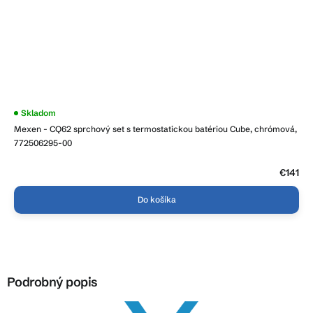
Priemerné
Skladom
hodnotenie
Mexen - CQ62 sprchový set s termostatickou batériou Cube, chrómová,
produktu
je
772506295-00
3,9
z
5
€141
hviezdičiek.
Do košíka
Podrobný popis