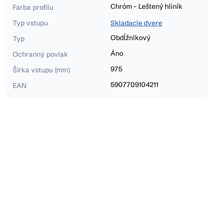
Chróm - Leštený hliník
Farba profilu
Typ vstupu
Skladacie dvere
Obdĺžnikový
Typ
Áno
Ochranný povlak
975
Šírka vstupu (mm)
5907709104211
EAN