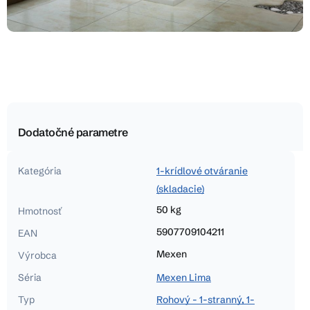
Dodatočné parametre
Kategória
1-krídlové otváranie
(skladacie)
50 kg
Hmotnosť
5907709104211
EAN
Mexen
Výrobca
Séria
Mexen Lima
Typ
Rohový - 1-stranný, 1-