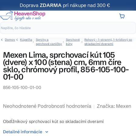
Prejsť
Doprava
ZDARMA
pri nákupe nad 300 €
na
obsah
NÁKUP
KOŠÍK
Domov
Kúpeľňa
Sprchy a
Sprchové
Rohový - 1-stranný, 1-krídlový so
sprchové vaničky
kúty
skladacími dverami
Mexen Lima, sprchovací kút 105
(dvere) x 100 (stena) cm, 6mm číre
sklo, chrómový profil, 856-105-100-
01-00
856-105-100-01-00
Priemerné
Neohodnotené
Podrobnosti hodnotenia
Značka:
Mexen
hodnotenie
produktu
Obdĺžnikový sprchovací kút so skladacími dverami
je
Detailné informácie
0,0