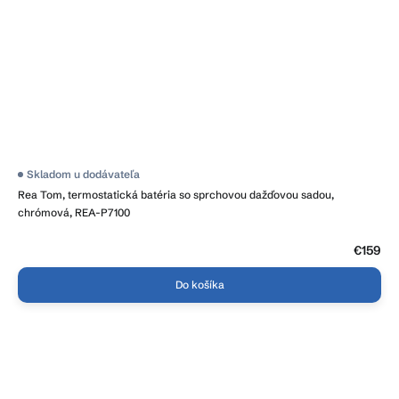
Priemerné
Skladom u dodávateľa
hodnotenie
Rea Tom, termostatická batéria so sprchovou dažďovou sadou,
produktu
je
chrómová, REA-P7100
4,2
z
5
€159
hviezdičiek.
Do košíka