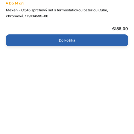
Do 14 dní
Mexen - CQ45 sprchový set s termostatickou batériou Cube,
chrómová,779104595-00
€156,09
Do košíka