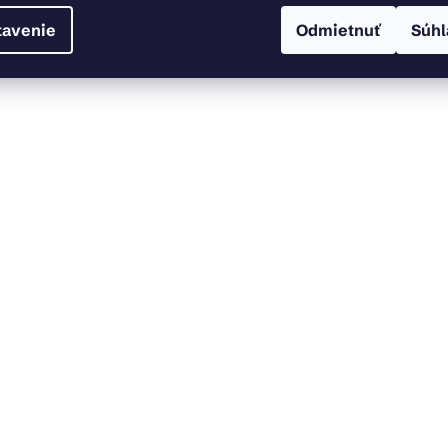
tavenie
Odmietnuť
Súhl