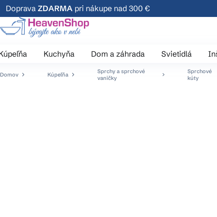
Prejsť
Doprava
ZDARMA
pri nákupe nad 300 €
na
obsah
Kúpeľňa
Kuchyňa
Dom a záhrada
Svietidlá
In
Sprchy a sprchové
Sprchové
Domov
Kúpeľňa
vaničky
kúty