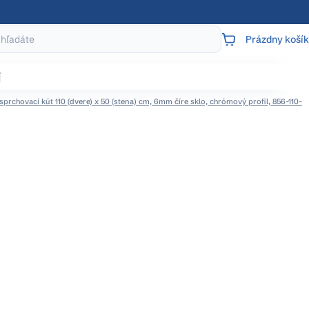
Prázdny košík
NÁKUPNÝ
KOŠÍK
j
prchovací kút 110 (dvere) x 50 (stena) cm, 6mm číre sklo, chrómový profil, 856-110-