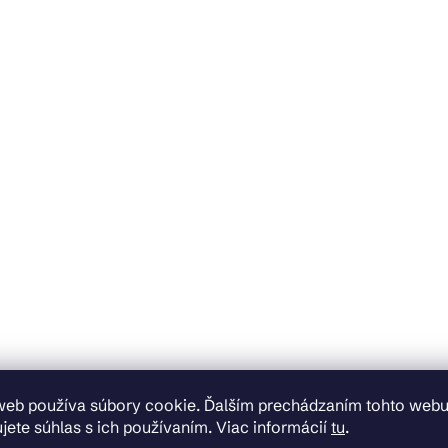
web používa súbory cookie. Ďalším prechádzaním tohto web
jete súhlas s ich používaním. Viac informácií
tu
.