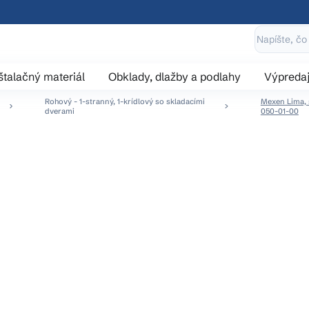
štalačný materiál
Obklady, dlažby a podlahy
Výpreda
Rohový - 1-stranný, 1-krídlový so skladacími
Mexen Lima, s
dverami
050-01-00