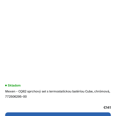
Priemerné
Skladom
hodnotenie
Mexen - CQ62 sprchový set s termostatickou batériou Cube, chrómová,
produktu
je
772506295-00
3,9
z
5
€141
hviezdičiek.