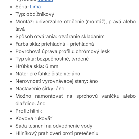
Séria:
Lima
Typ: obdĺžnikový
Montáž: univerzálne otočenie (montáž), pravá alebo
ľavá
Spôsob otvárania: otváranie skladaním
Farba skla: priehľadná - priehľadná
Povrchová úprava profilu: chrómový lesk
Typ skla: bezpečnostné, tvrdené
Hrúbka skla: 6 mm
Náter pre ľahké čistenie: áno
Nerovnosti vyrovnávacej steny: áno
Nastavenie šírky: áno
Možno namontovať na sprchovú vaničku alebo
dlaždice: áno
Profil: hliník
Kovová rukoväť
Sada tesnení na odvodnenie vody
Hliníkový prah dverí proti pretečeniu