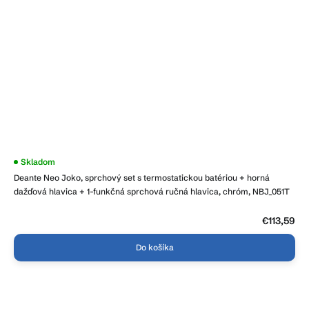
Priemerné
Skladom
hodnotenie
Deante Neo Joko, sprchový set s termostatickou batériou + horná
produktu
je
dažďová hlavica + 1-funkčná sprchová ručná hlavica, chróm, NBJ_051T
4,3
z
5
€113,59
hviezdičiek.
Do košíka