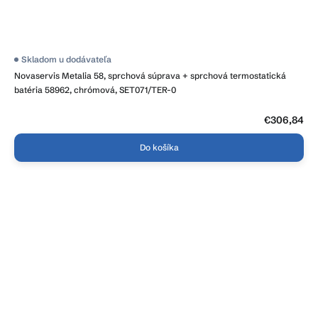
Skladom u dodávateľa
Novaservis Metalia 58, sprchová súprava + sprchová termostatická
batéria 58962, chrómová, SET071/TER-0
€306,84
Do košíka