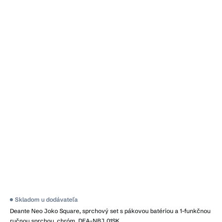
Skladom u dodávateľa
Deante Neo Joko Square, sprchový set s pákovou batériou a 1-funkčnou
ručnou sprchou, chróm, DEA-NBJ_01SK