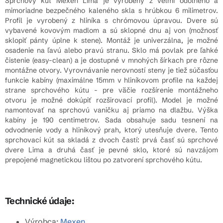
Sprchový kút Mexen Lima je vyrobený z veľmi odolného a
mimoriadne bezpečného kaleného skla s hrúbkou 6 milimetrov.
Profil je vyrobený z hliníka s chrómovou úpravou. Dvere sú
vybavené kovovým madlom a sú sklopné dnu aj von (možnosť
sklopiť pánty úplne k stene). Montáž je univerzálna, je možné
osadenie na ľavú alebo pravú stranu. Sklo má povlak pre ľahké
čistenie (easy-clean) a je dostupné v mnohých šírkach pre rôzne
montážne otvory. Vyrovnávanie nerovností steny je tiež súčasťou
funkcie kabíny (maximálne 15mm v hliníkovom profile na každej
strane sprchového kútu - pre väčie rozšírenie montážneho
otvoru je možné dokúpiť rozširovací profil). Model je možné
namontovať na sprchovú vaničku aj priamo na dlažbu. Výška
kabíny je 190 centimetrov. Sada obsahuje sadu tesnení na
odvodnenie vody a hliníkový prah, ktorý utesňuje dvere. Tento
sprchovací kút sa skladá z dvoch častí: prvá časť sú sprchové
dvere Lima a druhá časť je pevné sklo, ktoré sú navzájom
prepojené magnetickou lištou po zatvorení sprchového kútu.
Technické údaje:
Výrobca:
Mexen