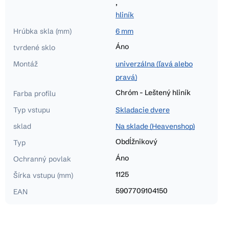
,
hliník
Hrúbka skla (mm)
6 mm
Áno
tvrdené sklo
Montáž
univerzálna (ľavá alebo
pravá)
Chróm - Leštený hliník
Farba profilu
Typ vstupu
Skladacie dvere
sklad
Na sklade (Heavenshop)
Obdĺžnikový
Typ
Áno
Ochranný povlak
1125
Šírka vstupu (mm)
5907709104150
EAN