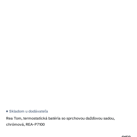
Priemerné
Skladom u dodávateľa
hodnotenie
Rea Tom, termostatická batéria so sprchovou dažďovou sadou,
produktu
je
chrómová, REA-P7100
4,2
z
5