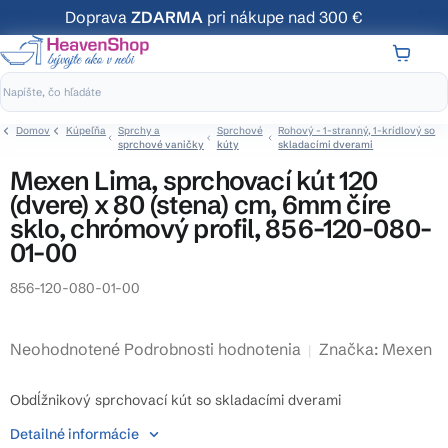
Prejsť
Doprava
ZDARMA
pri nákupe nad 300 €
na
obsah
NÁKUP
KOŠÍK
Domov
Kúpeľňa
Sprchy a
Sprchové
Rohový - 1-stranný, 1-krídlový so
sprchové vaničky
kúty
skladacími dverami
Mexen Lima, sprchovací kút 120
(dvere) x 80 (stena) cm, 6mm číre
sklo, chrómový profil, 856-120-080-
01-00
856-120-080-01-00
Priemerné
Neohodnotené
Podrobnosti hodnotenia
Značka:
Mexen
hodnotenie
produktu
Obdĺžnikový sprchovací kút so skladacími dverami
je
Detailné informácie
0,0