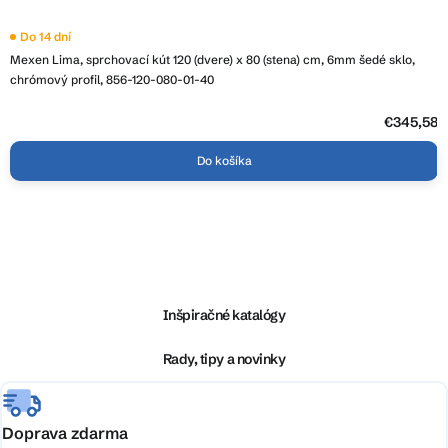
Do 14 dní
Mexen Lima, sprchovací kút 120 (dvere) x 80 (stena) cm, 6mm šedé sklo,
chrómový profil, 856-120-080-01-40
€345,58
Do košíka
Z
á
p
ä
Inšpiračné katalógy
t
i
Rady, tipy a novinky
e
Doprava zdarma