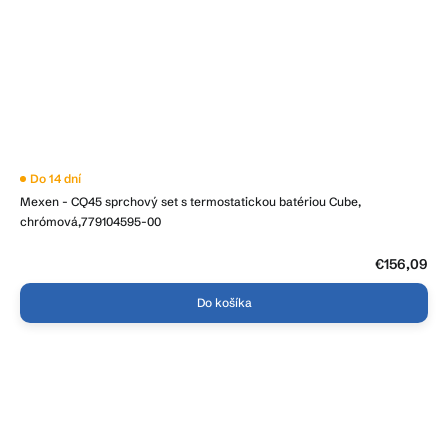
Do 14 dní
Mexen - CQ45 sprchový set s termostatickou batériou Cube,
chrómová,779104595-00
€156,09
Do košíka