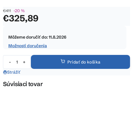
z
€411
–20 %
5
€325,89
hviezdičiek.
Jednotková
cena:
Môžeme doručiť do:
11.8.2026
Možnosti doručenia
Pridať do košíka
Strážiť
Súvisiaci tovar