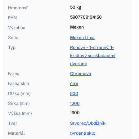
50 kg
Hmotnosť
5907709104150
EAN
Mexen
Výrobca
Séria
Mexen Lima
Typ
Rohový - 1-stranný, 1-
krídlový so skladacími
dverami
Farba
Chrómová
Farba skla
číre
Dĺžka (mm)
800
Šírka (mm)
1200
1900
Výška (mm)
Tvar
Štvorec/Obdĺžnik
Materiál
tvrdené sklo