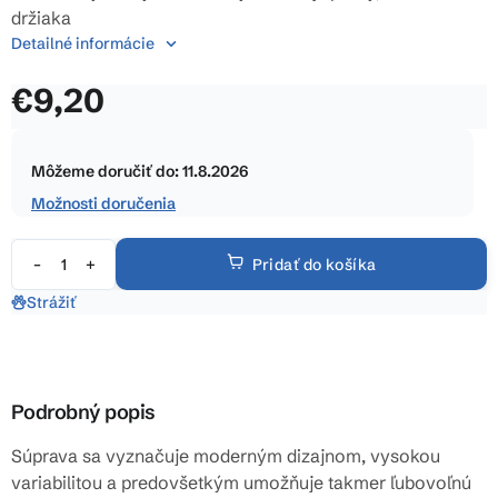
0,0
držiaka
z
Detailné informácie
5
€9,20
hviezdičiek.
Jednotková
cena:
Môžeme doručiť do:
11.8.2026
Možnosti doručenia
Pridať do košíka
Strážiť
Podrobný popis
Súprava sa vyznačuje moderným dizajnom, vysokou
variabilitou a predovšetkým umožňuje takmer ľubovoľnú