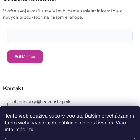
Vložte svoj e-mail a my Vám budeme zasielať informácie o
nových produktoch na našom e-shope.
Vložením e-mailu súhlasíte s
podmienkami ochrany osobných údajov
Prihlásiť sa
Kontakt
objednavky
@
heavenshop.sk
+421 914 399 399
Tento web používa súbory cookie. Ďalším prechádzaním
_Info objednávky : +421 914 399 399 Pracovné dni od
tohto webu vyjadrujete súhlas s ich používaním. Viac
8.00 hod. do 12.00 . REKLAMÁCIE : +421 914 399 399
informácií
tu
.
HeavenShop.sk
HeavenShop.sk