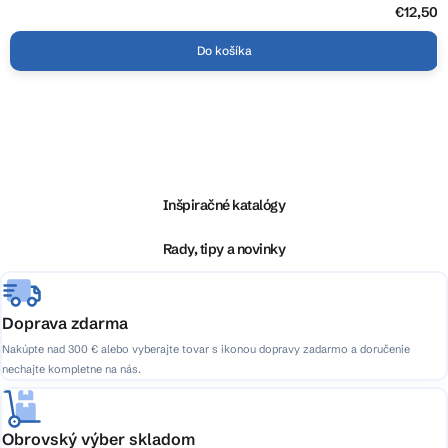
€12,50
Do košíka
Z
á
p
ä
Inšpiračné katalógy
t
i
Rady, tipy a novinky
e
Doprava zdarma
Nakúpte nad 300 € alebo vyberajte tovar s ikonou dopravy zadarmo a doručenie
nechajte kompletne na nás.
Obrovský výber skladom