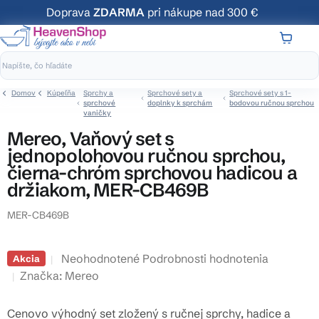
Prejsť
Doprava
ZDARMA
pri nákupe nad 300 €
na
obsah
NÁKUP
KOŠÍK
Domov
Kúpeľňa
Sprchy a
Sprchové sety a
Sprchové sety s 1-
sprchové
doplnky k sprchám
bodovou ručnou sprchou
vaničky
Mereo, Vaňový set s
jednopolohovou ručnou sprchou,
čierna-chróm sprchovou hadicou a
držiakom, MER-CB469B
MER-CB469B
Priemerné
Neohodnotené
Podrobnosti hodnotenia
Akcia
hodnotenie
Značka:
Mereo
produktu
je
Cenovo výhodný set zložený s ručnej sprchy, hadice a