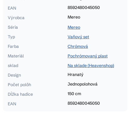
8592480045050
EAN
Mereo
Výrobca
Séria
Mereo
Typ
Vaňový set
Farba
Chrómová
Materiál
Pochrómovaný plast
sklad
Na sklade (Heavenshop)
Hranatý
Design
Jednopolohová
Počet polôh
150 cm
Dĺžka hadice
8592480045050
EAN