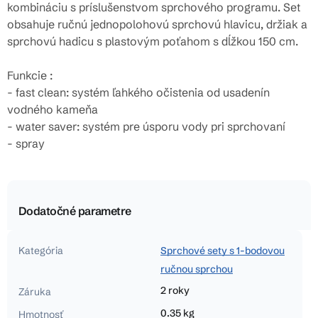
kombináciu s príslušenstvom sprchového programu. Set
obsahuje ručnú jednopolohovú sprchovú hlavicu, držiak a
sprchovú hadicu s plastovým poťahom s dĺžkou 150 cm.
Funkcie :
- fast clean: systém ľahkého očistenia od usadenín
vodného kameňa
- water saver: systém pre úsporu vody pri sprchovaní
- spray
Dodatočné parametre
Kategória
Sprchové sety s 1-bodovou
ručnou sprchou
2 roky
Záruka
0.35 kg
Hmotnosť