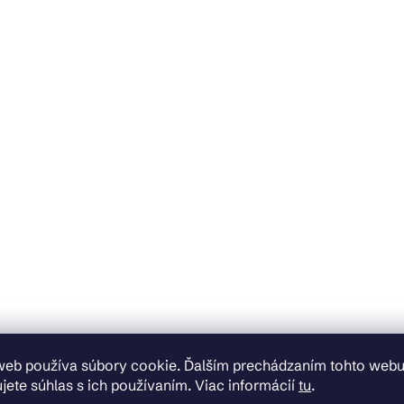
web používa súbory cookie. Ďalším prechádzaním tohto web
jete súhlas s ich používaním. Viac informácií
tu
.