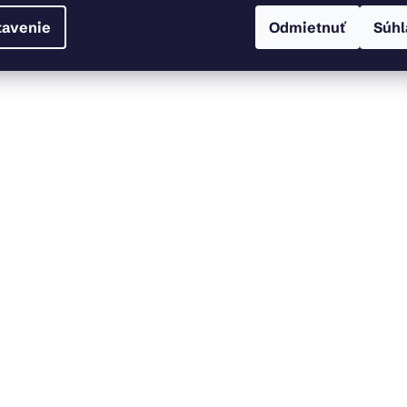
tavenie
Odmietnuť
Súhl