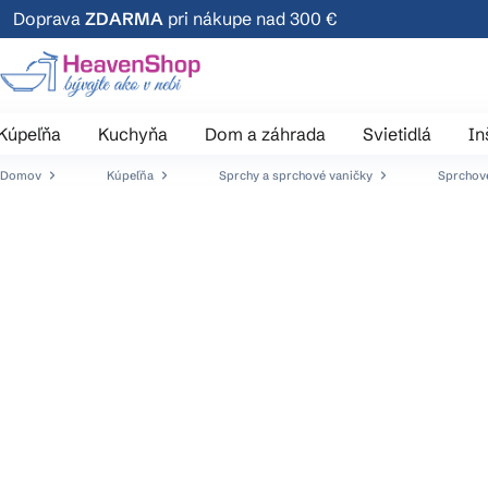
Prejsť
Doprava
ZDARMA
pri nákupe nad 300 €
na
obsah
Kúpeľňa
Kuchyňa
Dom a záhrada
Svietidlá
In
Domov
Kúpeľňa
Sprchy a sprchové vaničky
Sprchové