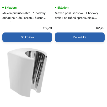
t
o
Skladom
Skladom
v
Mexen príslušenstvo - 1-bodový
Mexen príslušenstvo - 1-bodový
držiak na ručnú sprchu, čierna
držiak na ručnú sprchu, biela,
matná, 79352-70
79352-20
€2,79
€2,79
Do košíka
Do košíka