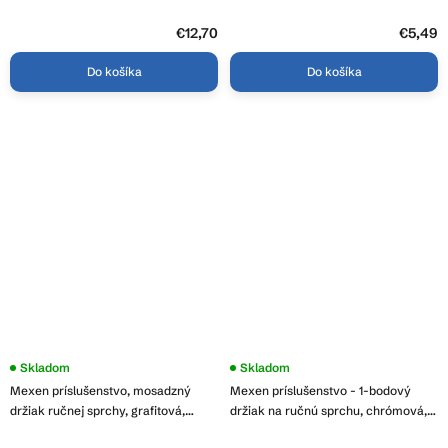
79350-20
79352-50
€12,70
€5,49
Do košíka
Do košíka
Skladom
Skladom
Mexen príslušenstvo, mosadzný
Mexen príslušenstvo - 1-bodový
držiak ručnej sprchy, grafitová,
držiak na ručnú sprchu, chrómová,
79351-66
79351-00