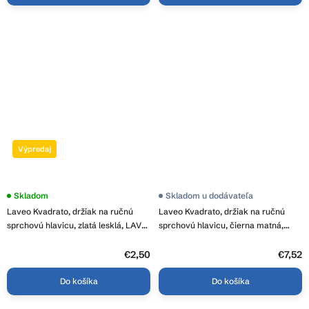
Výpredaj
Skladom
Skladom u dodávateľa
Laveo Kvadrato, držiak na ručnú
Laveo Kvadrato, držiak na ručnú
sprchovú hlavicu, zlatá lesklá, LAV-
sprchovú hlavicu, čierna matná,
CNQ_G0AD
LAV-CNQ_70AD
€2,50
€7,52
Do košíka
Do košíka