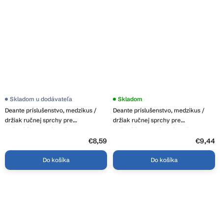
Skladom u dodávateľa
Skladom
Deante príslušenstvo, medzikus /
Deante príslušenstvo, medzikus /
držiak ručnej sprchy pre
držiak ručnej sprchy pre
vaňovú/sprchovú batériu,
vaňovú/sprchovú batériu, čierna
chrómová, DEA-ANB_021U
matná, DEA-ANB_N21U
€8,59
€9,44
Do košíka
Do košíka