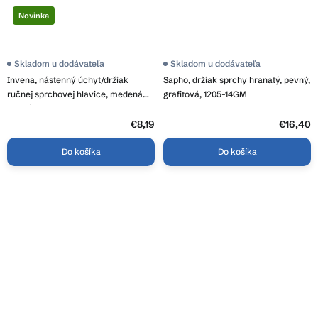
Novinka
Skladom u dodávateľa
Skladom u dodávateľa
Invena, nástenný úchyt/držiak
Sapho, držiak sprchy hranatý, pevný,
ručnej sprchovej hlavice, medená
grafitová, 1205-14GM
matná, INV-SC-B1-247-V
€8,19
€16,40
Do košíka
Do košíka