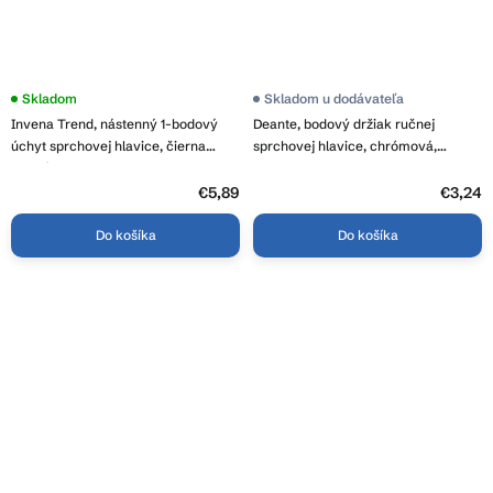
Skladom
Skladom u dodávateľa
Invena Trend, nástenný 1-bodový
Deante, bodový držiak ručnej
úchyt sprchovej hlavice, čierna
sprchovej hlavice, chrómová,
matná, INV-AU-00-P04-M
ANN_021U
€5,89
€3,24
Do košíka
Do košíka