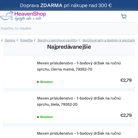
Prejsť
Doprava
ZDARMA
pri nákupe nad 300 €
na
obsah
NÁKUP
KOŠÍK
Domov
Kúpeľňa
Sprchy a sprchové vaničky
Sprchové sety a doplnky k sprchám
Najpredávanejšie
Mexen príslušenstvo - 1-bodový držiak na ručnú
sprchu, čierna matná, 79352-70
€2,79
Skladom
Mexen príslušenstvo - 1-bodový držiak na ručnú
sprchu, biela, 79352-20
€2,79
Skladom
Mexen príslušenstvo - 1-bodový držiak na ručnú