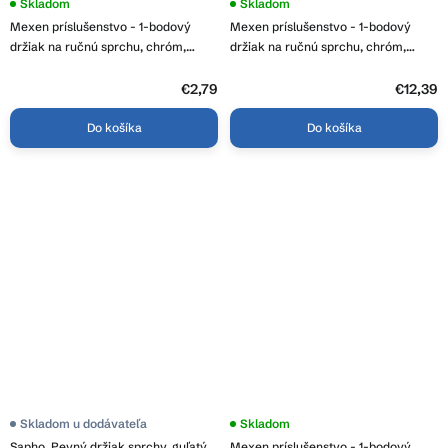
Skladom
Skladom
Mexen príslušenstvo - 1-bodový
Mexen príslušenstvo - 1-bodový
držiak na ručnú sprchu, chróm,
držiak na ručnú sprchu, chróm,
79352-00
79350-00
€2,79
€12,39
Do košíka
Do košíka
Skladom u dodávateľa
Skladom
Sapho, Pevný držiak sprchy, guľatý,
Mexen príslušenstvo - 1-bodový