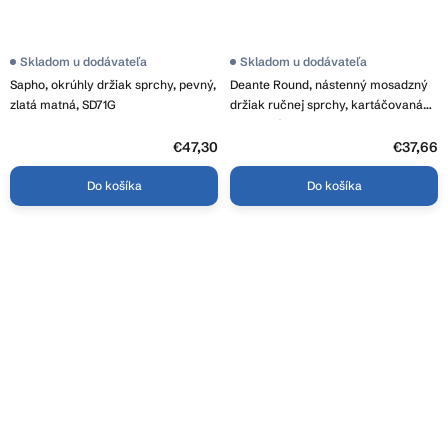
Skladom u dodávateľa
Skladom u dodávateľa
Sapho, okrúhly držiak sprchy, pevný,
Deante Round, nástenný mosadzný
zlatá matná, SD71G
držiak ručnej sprchy, kartáčovaná
bronzová, ANR_C21U
€47,30
€37,66
Do košíka
Do košíka