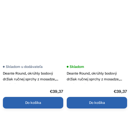
Skladom u dodávateľa
Skladom
Deante Round, okrúhly bodový
Deante Round, okrúhly bodový
držiak ručnej sprchy z mosadze,
držiak ručnej sprchy z mosadze,
oceľová, DEA-ANR_F21U
zlatá matná, DEA-ANR_R21U
€39,37
€39,37
Do košíka
Do košíka