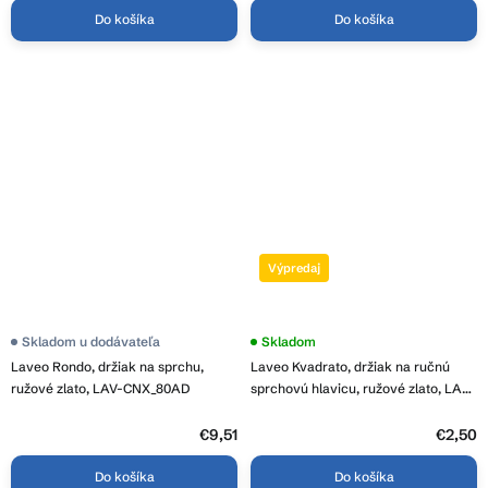
Do košíka
Do košíka
Výpredaj
Skladom u dodávateľa
Skladom
Laveo Rondo, držiak na sprchu,
Laveo Kvadrato, držiak na ručnú
ružové zlato, LAV-CNX_80AD
sprchovú hlavicu, ružové zlato, LAV-
CNQ_80AD
€9,51
€2,50
Do košíka
Do košíka