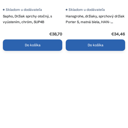
Skladom u dodávateľa
Skladom u dodávateľa
Sapho, Držiak sprchy otočný, s
Hansgrohe, držiaky, sprchový držiak
vyústením, chróm, SUP4B
Porter S, matná biela, HAN-
28331700
€38,70
€34,46
Do košíka
Do košíka