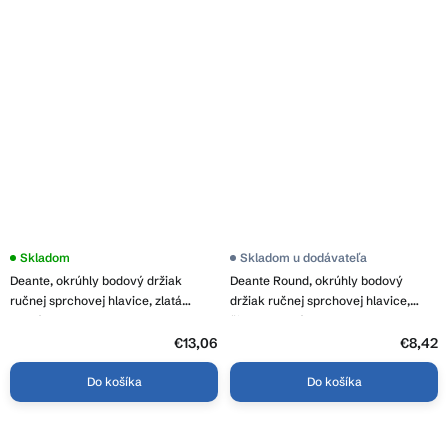
Skladom
Skladom u dodávateľa
Deante, okrúhly bodový držiak
Deante Round, okrúhly bodový
ručnej sprchovej hlavice, zlatá
držiak ručnej sprchovej hlavice,
lesklá, DEA-ANO_Z21U
čierna matná, DEA-ANO_N21U
€13,06
€8,42
Do košíka
Do košíka