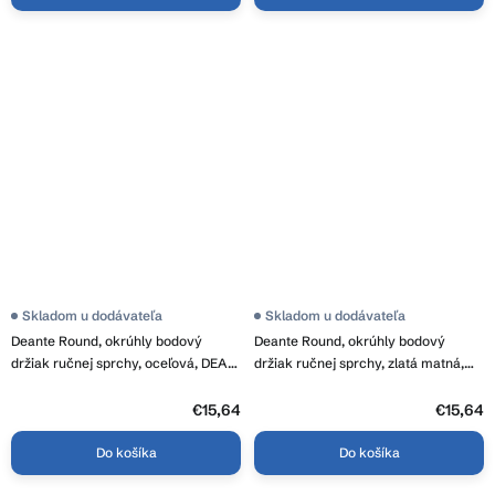
Skladom u dodávateľa
Skladom u dodávateľa
Deante Round, okrúhly bodový
Deante Round, okrúhly bodový
držiak ručnej sprchy, oceľová, DEA-
držiak ručnej sprchy, zlatá matná,
ANO_F21U
DEA-ANO_R21U
€15,64
€15,64
Do košíka
Do košíka