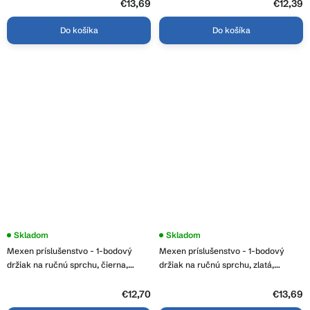
€13,69
€12,39
Do košíka
Do košíka
Skladom
Skladom
Mexen príslušenstvo - 1-bodový
Mexen príslušenstvo - 1-bodový
držiak na ručnú sprchu, čierna,
držiak na ručnú sprchu, zlatá,
79350-70
79350-50
€12,70
€13,69