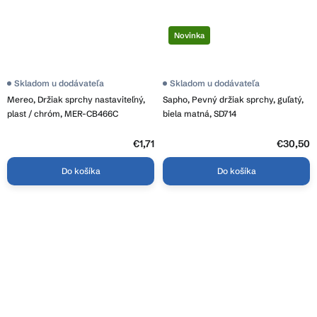
Novinka
Skladom u dodávateľa
Skladom u dodávateľa
Mereo, Držiak sprchy nastaviteľný,
Sapho, Pevný držiak sprchy, guľatý,
plast / chróm, MER-CB466C
biela matná, SD714
€1,71
€30,50
Do košíka
Do košíka