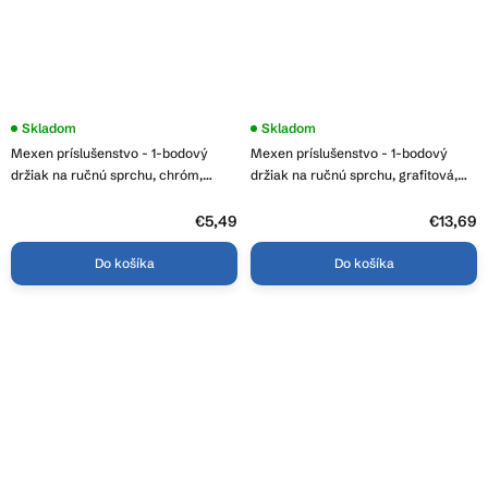
Skladom
Skladom
Mexen príslušenstvo - 1-bodový
Mexen príslušenstvo - 1-bodový
držiak na ručnú sprchu, chróm,
držiak na ručnú sprchu, grafitová,
79355-00
79350-66
€5,49
€13,69
Do košíka
Do košíka