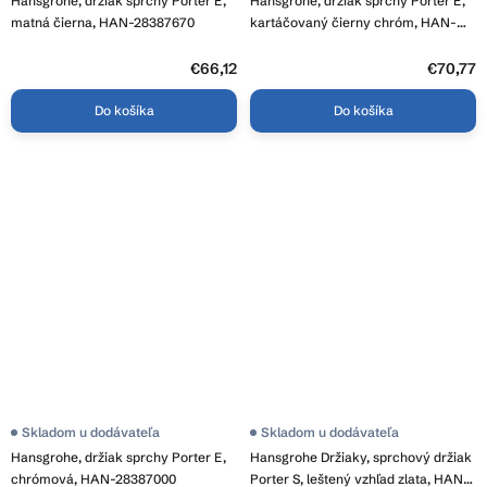
Hansgrohe, držiak sprchy Porter E,
Hansgrohe, držiak sprchy Porter E,
matná čierna, HAN-28387670
kartáčovaný čierny chróm, HAN-
28387340
€66,12
€70,77
Do košíka
Do košíka
Skladom u dodávateľa
Skladom u dodávateľa
Hansgrohe, držiak sprchy Porter E,
Hansgrohe Držiaky, sprchový držiak
chrómová, HAN-28387000
Porter S, leštený vzhľad zlata, HAN-