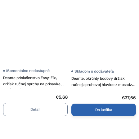
Momentálne nedostupné
Skladom u dodávateľa
Deante príslušenstvo Easy-Fix,
Deante, okrúhly bodový držiak
držiak ručnej sprchy na prísavke,
ručnej sprchovej hlavice z mosadze,
chrómová, ANH_006K
čierna, ANR_N21U
€5,68
€37,66
Detail
Do košíka