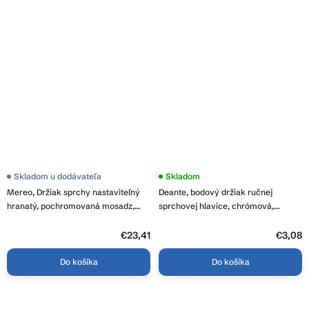
Skladom u dodávateľa
Skladom
Mereo, Držiak sprchy nastaviteľný
Deante, bodový držiak ručnej
hranatý, pochromovaná mosadz,
sprchovej hlavice, chrómová,
MER-CB466Q
ANN_022U
€23,41
€3,08
Do košíka
Do košíka