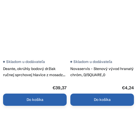
Skladom u dodávateľa
Skladom u dodávateľa
Deante, okrúhly bodový držiak
Novaservis - Stenový vývod hranatý
ručnej sprchovej hlavice z mosadze,
chróm, D/SQUARE,0
grafitová (titanium), ANR_D21U
€39,37
€4,24
Do košíka
Do košíka