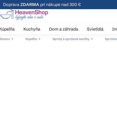
Prejsť
Doprava
ZDARMA
pri nákupe nad 300 €
na
obsah
Kúpeľňa
Kuchyňa
Dom a záhrada
Svietidlá
In
Domov
Kúpeľňa
Sprchy a sprchové vaničky
Sprchové