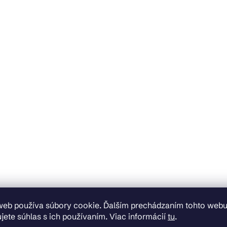
web používa súbory cookie. Ďalším prechádzaním tohto web
jete súhlas s ich používaním. Viac informácií
tu
.