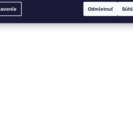
tavenie
Odmietnuť
Súhl