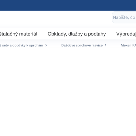
štalačný materiál
Obklady, dlažby a podlahy
Výpreda
 sety a doplnky k sprchám
Dažďové sprchové hlavice
Mexen KA