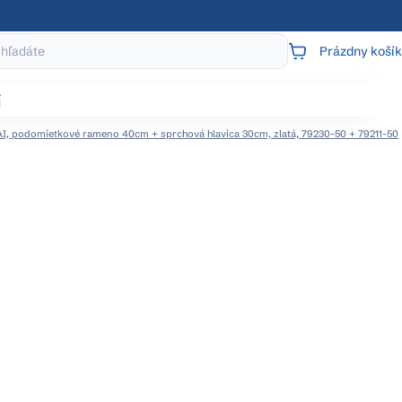
Prázdny košík
NÁKUPNÝ
KOŠÍK
j
I, podomietkové rameno 40cm + sprchová hlavica 30cm, zlatá, 79230-50 + 79211-50