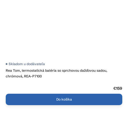
Priemerné
Skladom u dodávateľa
hodnotenie
Rea Tom, termostatická batéria so sprchovou dažďovou sadou,
produktu
je
chrómová, REA-P7100
4,2
z
5
€159
hviezdičiek.
Do košíka