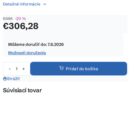
je
Detailné informácie
0,0
z
€386
–20 %
5
€306,28
hviezdičiek.
Jednotková
cena:
Môžeme doručiť do:
7.8.2026
Možnosti doručenia
Pridať do košíka
Strážiť
Súvisiaci tovar