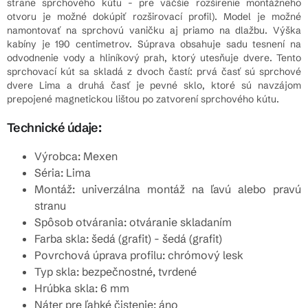
strane sprchového kútu - pre väčšie rozšírenie montážneho
otvoru je možné dokúpiť rozširovací profil). Model je možné
namontovať na sprchovú vaničku aj priamo na dlažbu. Výška
kabíny je 190 centimetrov. Súprava obsahuje sadu tesnení na
odvodnenie vody a hliníkový prah, ktorý utesňuje dvere. Tento
sprchovací kút sa skladá z dvoch častí: prvá časť sú sprchové
dvere Lima a druhá časť je pevné sklo, ktoré sú navzájom
prepojené magnetickou lištou po zatvorení sprchového kútu.
Technické údaje:
Výrobca: Mexen
Séria: Lima
Montáž: univerzálna montáž na ľavú alebo pravú
stranu
Spôsob otvárania: otváranie skladaním
Farba skla: šedá (grafit) - šedá (grafit)
Povrchová úprava profilu: chrómový lesk
Typ skla: bezpečnostné, tvrdené
Hrúbka skla: 6 mm
Náter pre ľahké čistenie: áno