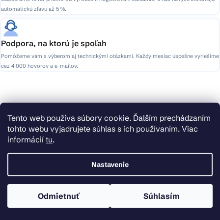
automatickú zľavu až 5 %.
Podpora, na ktorú je spoľah
Pomôžeme vám s výberom aj technickými otázkami. Každý mesiac úspešne vyriešime
cez 4 000 hovorov a e-mailov.
Odoberať newsletter
Tento web používa súbory cookie. Ďalším prechádzaním
tohto webu vyjadrujete súhlas s ich používaním. Viac
Vložte svoj e-mail a my Vám budeme zasielať informácie o
informácií
tu
.
nových produktoch na našom e-shope.
Nastavenie
Vložením e-mailu súhlasíte s
podmienkami ochrany osobných údajov
Odmietnuť
Súhlasím
Prihlásiť sa