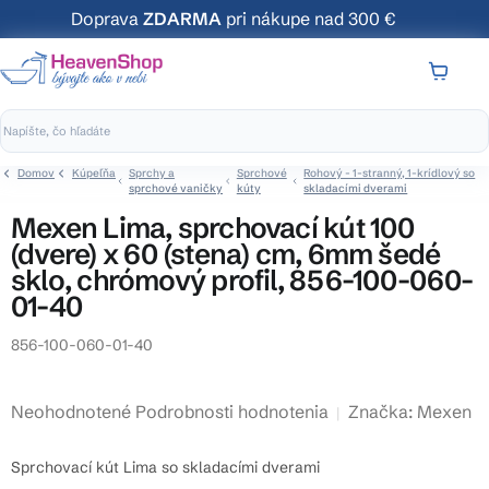
Prejsť
Doprava
ZDARMA
pri nákupe nad 300 €
na
obsah
NÁKUP
KOŠÍK
Domov
Kúpeľňa
Sprchy a
Sprchové
Rohový - 1-stranný, 1-krídlový so
sprchové vaničky
kúty
skladacími dverami
Mexen Lima, sprchovací kút 100
(dvere) x 60 (stena) cm, 6mm šedé
sklo, chrómový profil, 856-100-060-
01-40
856-100-060-01-40
Priemerné
Neohodnotené
Podrobnosti hodnotenia
Značka:
Mexen
hodnotenie
produktu
Sprchovací kút Lima so skladacími dverami