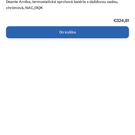
Deante Arnika, termostatická sprchová batéria s dažďovou sadou,
chrómová, NAC_01QK
€324,81
Do košíka