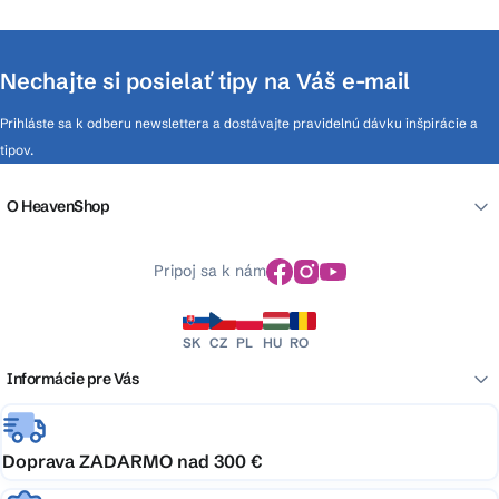
Nechajte si posielať tipy na Váš e-mail
Prihláste sa k odberu newslettera a dostávajte pravidelnú dávku inšpirácie a
tipov.
O HeavenShop
Pripoj sa k nám
SK
CZ
PL
HU
RO
Informácie pre Vás
Doprava ZADARMO nad 300 €