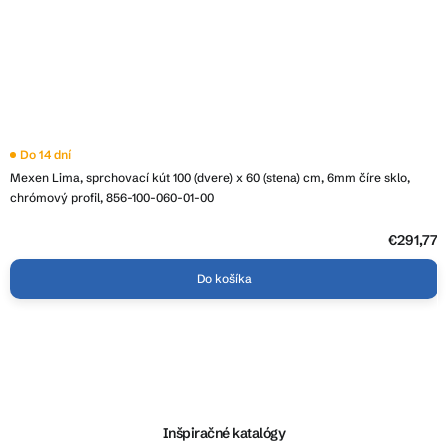
Do 14 dní
Mexen Lima, sprchovací kút 100 (dvere) x 60 (stena) cm, 6mm číre sklo,
chrómový profil, 856-100-060-01-00
€291,77
Do košíka
Z
á
p
ä
Inšpiračné katalógy