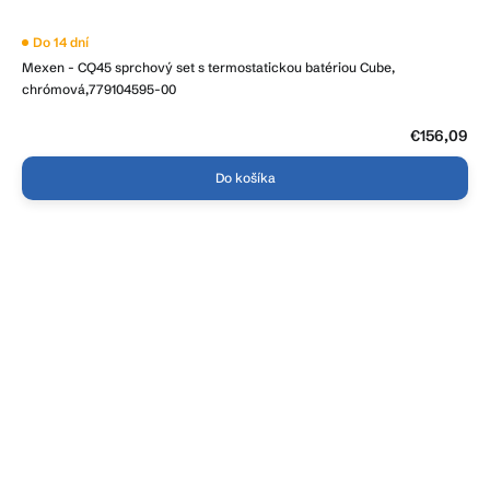
Do 14 dní
Mexen - CQ45 sprchový set s termostatickou batériou Cube,
chrómová,779104595-00
€156,09
Do košíka