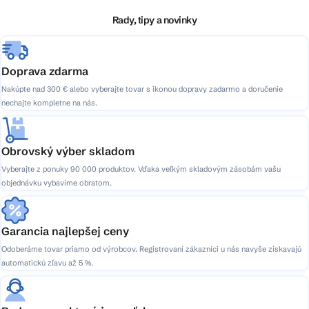
t
i
Rady, tipy a novinky
e
Doprava zdarma
Nakúpte nad 300 € alebo vyberajte tovar s ikonou dopravy zadarmo a doručenie
nechajte kompletne na nás.
Obrovský výber skladom
Vyberajte z ponuky 90 000 produktov. Vďaka veľkým skladovým zásobám vašu
objednávku vybavíme obratom.
Garancia najlepšej ceny
Odoberáme tovar priamo od výrobcov. Registrovaní zákazníci u nás navyše získavajú
automatickú zľavu až 5 %.