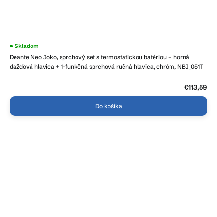
Priemerné
Skladom
hodnotenie
Deante Neo Joko, sprchový set s termostatickou batériou + horná
produktu
je
dažďová hlavica + 1-funkčná sprchová ručná hlavica, chróm, NBJ_051T
4,3
z
5
€113,59
hviezdičiek.
Do košíka