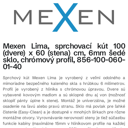
Mexen Lima, sprchovací kút 100
(dvere) x 60 (stena) cm, 6mm šedé
sklo, chrómový profil, 856-100-060-
01-40
Sprchový kút Mexen Lima je vyrobený z veľmi odolného a
mimoriadne bezpečného kaleného skla s hrúbkou 6 milimetrov.
Profil je vyrobený z hliníka s chrómovou úpravou. Dvere sú
vybavené kovovým madlom a sú sklopné dnu aj von (možnosť
sklopiť pánty úplne k stene). Montáž je univerzálna, je možné
osadenie na ľavú alebo pravú stranu. Sklo má povlak pre ľahké
čistenie (Easy-Clean) a je dostupné v mnohých šírkach pre rôzne
montážne otvory. Vyrovnávanie nerovností steny je tiež súčasťou
funkcie kabíny (maximálne 15mm v hliníkovom profile na každej