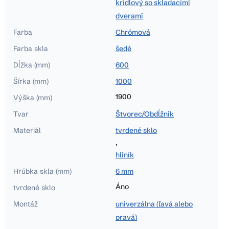
krídlový so skladacími
dverami
Farba
Chrómová
Farba skla
šedé
Dĺžka (mm)
600
Šírka (mm)
1000
1900
Výška (mm)
Tvar
Štvorec/Obdĺžnik
Materiál
tvrdené sklo
,
hliník
Hrúbka skla (mm)
6 mm
Áno
tvrdené sklo
Montáž
univerzálna (ľavá alebo
pravá)