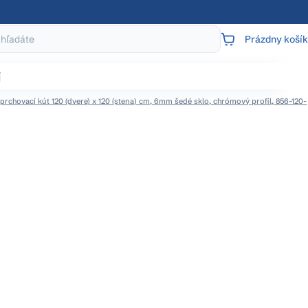
Prázdny košík
NÁKUPNÝ
KOŠÍK
j
prchovací kút 120 (dvere) x 120 (stena) cm, 6mm šedé sklo, chrómový profil, 856-120-