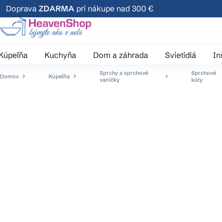
Prejsť
Doprava
ZDARMA
pri nákupe nad 300 €
na
obsah
Kúpeľňa
Kuchyňa
Dom a záhrada
Svietidlá
In
Sprchy a sprchové
Sprchové
Domov
Kúpeľňa
vaničky
kúty