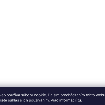
web používa súbory cookie. Ďalším prechádzaním tohto web
jete súhlas s ich používaním. Viac informácií
tu
.