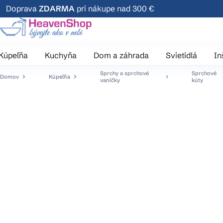
Prejsť
Doprava
ZDARMA
pri nákupe nad 300 €
na
obsah
Kúpeľňa
Kuchyňa
Dom a záhrada
Svietidlá
In
Sprchy a sprchové
Sprchové
Domov
Kúpeľňa
vaničky
kúty