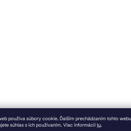
web používa súbory cookie. Ďalším prechádzaním tohto web
jete súhlas s ich používaním. Viac informácií
tu
.