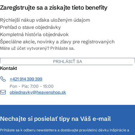
Zaregistrujte sa a získajte tieto benefity
Rýchlejší nákup vďaka uloženým údajom
Prehľad o stave objednávky
Kompletná história objednávok
Špeciálne akcie, novinky a zľavy pre registrovaných
Máte už účet vytvorený? Prihláste sa.
PRIHLÁSIŤ SA
Kontakt
+421 914 399 399
Pon - Pia: 7:00 - 15:00
objednavky@heavenshop.sk
Nechajte si posielať tipy na Váš e-mail
Prihláste sa k odberu newslettera a dostávajte pravidelnú dávku inšpirácie a