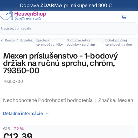
Prejsť
Doprava
ZDARMA
pri nákupe nad 300 €
na
obsah
NÁKUP
KOŠÍK
Domov
Kúpeľňa
Sprchy a
Sprchové sety a
Držiaky ručnej
sprchové vaničky
doplnky k sprchám
sprchovej hlavice
Mexen príslušenstvo - 1-bodový
držiak na ručnú sprchu, chróm,
79350-00
79350-00
Priemerné
Neohodnotené
Podrobnosti hodnotenia
Značka:
Mexen
hodnotenie
Detailné informácie
produktu
je
€16
–22 %
0,0
€12,39
z