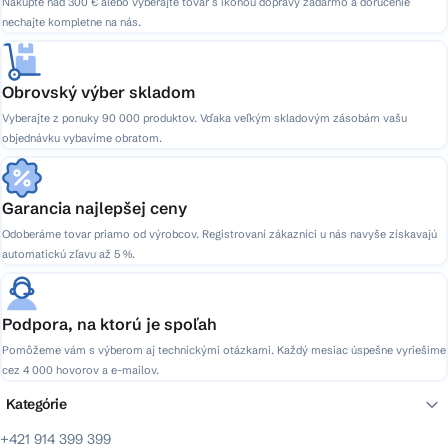
Nakúpte nad 300 € alebo vyberajte tovar s ikonou dopravy zadarmo a doručenie
nechajte kompletne na nás.
Obrovský výber skladom
Vyberajte z ponuky 90 000 produktov. Vďaka veľkým skladovým zásobám vašu
objednávku vybavíme obratom.
Garancia najlepšej ceny
Odoberáme tovar priamo od výrobcov. Registrovaní zákazníci u nás navyše získavajú
automatickú zľavu až 5 %.
Podpora, na ktorú je spoľah
Pomôžeme vám s výberom aj technickými otázkami. Každý mesiac úspešne vyriešime
cez 4 000 hovorov a e-mailov.
Kategórie
+421 914 399 399