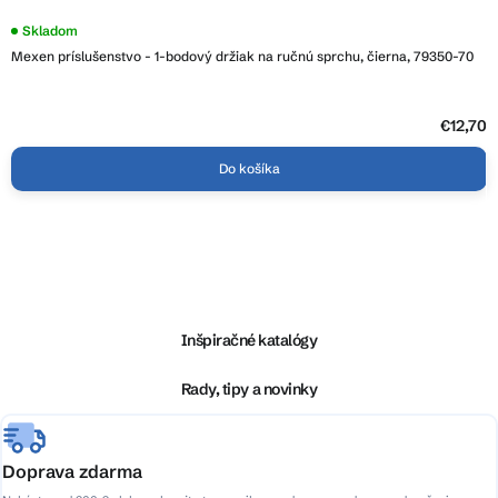
Skladom
Mexen príslušenstvo - 1-bodový držiak na ručnú sprchu, čierna, 79350-70
€12,70
Do košíka
Z
á
p
ä
Inšpiračné katalógy
t
i
Rady, tipy a novinky
e
Doprava zdarma