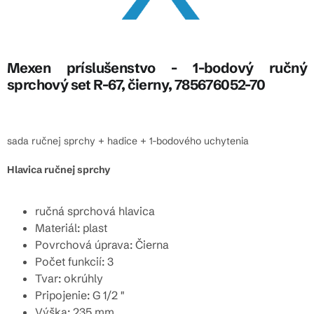
Mexen príslušenstvo - 1-bodový ručný
sprchový set R-67, čierny, 785676052-70
sada ručnej sprchy + hadice + 1-bodového uchytenia
Hlavica ručnej sprchy
ručná sprchová hlavica
Materiál: plast
Povrchová úprava: Čierna
Počet funkcií: 3
Tvar: okrúhly
Pripojenie: G 1/2 "
Výška: 235 mm