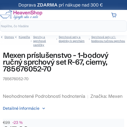
Prejsť
Doprava
ZDARMA
pri nákupe nad 300 €
na
obsah
NÁKUP
KOŠÍK
Domov
Kúpeľňa
Sprchy a
Sprchové sety a
Sprchové sety s 1-
sprchové
doplnky k sprchám
bodovou ručnou sprchou
vaničky
Mexen príslušenstvo - 1-bodový
ručný sprchový set R-67, cierny,
785676052-70
785676052-70
Priemerné
Neohodnotené
Podrobnosti hodnotenia
Značka:
Mexen
hodnotenie
Detailné informácie
produktu
je
€23
–23 %
0,0