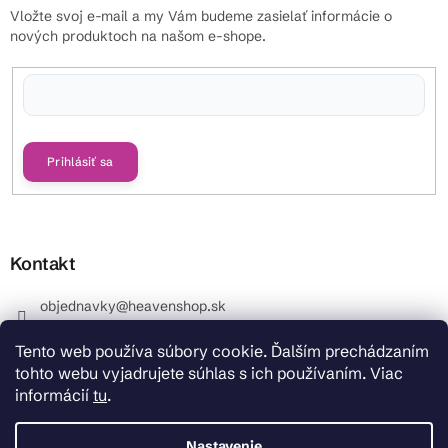
Vložte svoj e-mail a my Vám budeme zasielať informácie o
nových produktoch na našom e-shope.
Vložením e-mailu súhlasíte s
podmienkami ochrany osobných údajov
Prihlásiť sa
Kontakt
objednavky
@
heavenshop.sk
+421 914 399 399
Tento web používa súbory cookie. Ďalším prechádzaním
_Info objednávky : +421 914 399 399 Pracovné dni od
tohto webu vyjadrujete súhlas s ich používaním. Viac
8.00 hod. do 12.00 . REKLAMÁCIE : +421 914 399 399
informácií
tu
.
HeavenShop.sk
HeavenShop.sk
Nastavenie