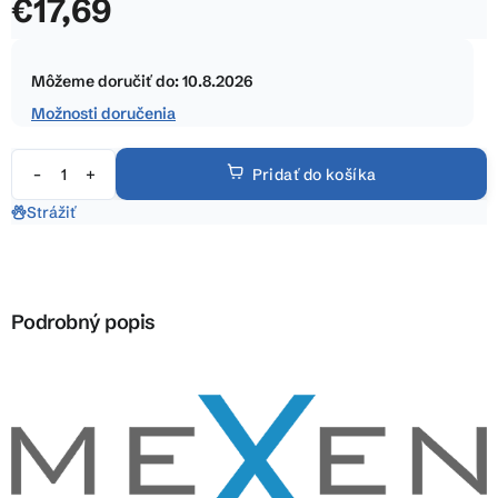
€17,69
z
5
Jednotková
hviezdičiek.
cena:
Môžeme doručiť do:
10.8.2026
Možnosti doručenia
Pridať do košíka
Strážiť
Podrobný popis