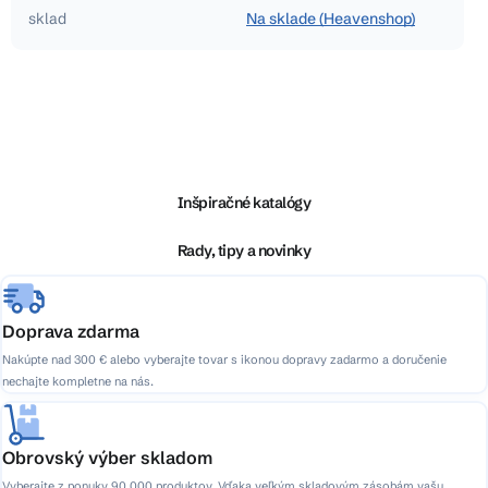
sklad
Na sklade (Heavenshop)
Z
á
p
ä
Inšpiračné katalógy
t
i
Rady, tipy a novinky
e
Doprava zdarma
Nakúpte nad 300 € alebo vyberajte tovar s ikonou dopravy zadarmo a doručenie
nechajte kompletne na nás.
Obrovský výber skladom
Vyberajte z ponuky 90 000 produktov. Vďaka veľkým skladovým zásobám vašu