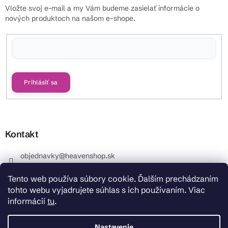
Vložte svoj e-mail a my Vám budeme zasielať informácie o
nových produktoch na našom e-shope.
Vložením e-mailu súhlasíte s
podmienkami ochrany osobných údajov
Prihlásiť sa
Kontakt
objednavky
@
heavenshop.sk
+421 914 399 399
Tento web používa súbory cookie. Ďalším prechádzaním
_Info objednávky : +421 914 399 399 Pracovné dni od
tohto webu vyjadrujete súhlas s ich používaním. Viac
8.00 hod. do 12.00 . REKLAMÁCIE : +421 914 399 399
informácií
tu
.
HeavenShop.sk
HeavenShop.sk
Nastavenie