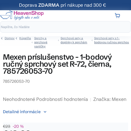
Prejsť
Doprava
ZDARMA
pri nákupe nad 300 €
na
obsah
NÁKUP
KOŠÍK
Domov
Kúpeľňa
Sprchy a
Sprchové sety a
Sprchové sety s 1-
sprchové
doplnky k sprchám
bodovou ručnou sprchou
vaničky
Mexen príslušenstvo - 1-bodový
ručný sprchový set R-72, čierna,
785726053-70
785726053-70
Priemerné
Neohodnotené
Podrobnosti hodnotenia
Značka:
Mexen
hodnotenie
Detailné informácie
produktu
je
€23
–20 %
0,0