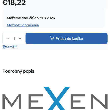
€18,22
z
5
Jednotková
hviezdičiek.
cena:
Môžeme doručiť do:
11.8.2026
Možnosti doručenia
Pridať do košíka
Strážiť
Podrobný popis