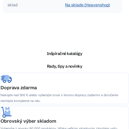
sklad
Na sklade (Heavenshop)
Z
á
p
ä
Inšpiračné katalógy
t
i
Rady, tipy a novinky
e
Doprava zdarma
Nakúpte nad 300 € alebo vyberajte tovar s ikonou dopravy zadarmo a doručenie
nechajte kompletne na nás.
Obrovský výber skladom
Vyberajte z ponuky 90 000 produktov. Vďaka veľkým skladovým zásobám vašu