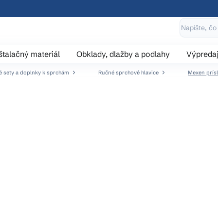
štalačný materiál
Obklady, dlažby a podlahy
Výpreda
 sety a doplnky k sprchám
Ručné sprchové hlavice
Mexen prísl