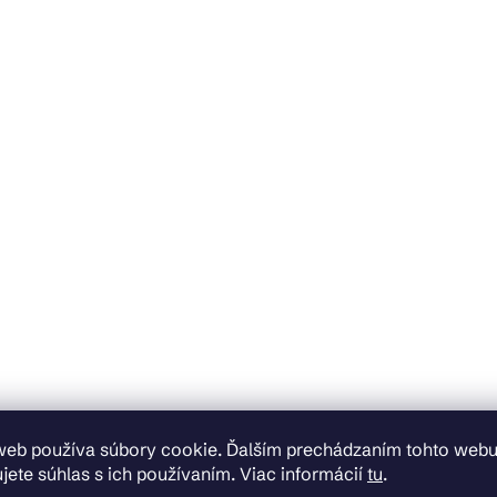
web používa súbory cookie. Ďalším prechádzaním tohto web
jete súhlas s ich používaním. Viac informácií
tu
.