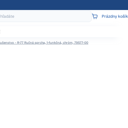
Prázdny košík
NÁKUPNÝ
KOŠÍK
j
ušenstvo - R-77 Ručná sprcha, 1-funkčná, chróm, 79577-00