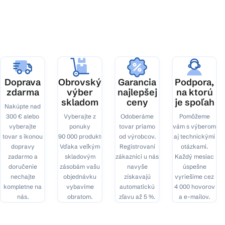
p
ä
t
i
e
Doprava
Obrovský
Garancia
Podpora,
zdarma
výber
najlepšej
na ktorú
skladom
ceny
je spoľah
Nakúpte nad
300 € alebo
Vyberajte z
Odoberáme
Pomôžeme
vyberajte
ponuky
tovar priamo
vám s výberom
tovar s ikonou
90 000 produktov.
od výrobcov.
aj technickými
dopravy
Vďaka veľkým
Registrovaní
otázkami.
zadarmo a
skladovým
zákazníci u nás
Každý mesiac
doručenie
zásobám vašu
navyše
úspešne
nechajte
objednávku
získavajú
vyriešime cez
kompletne na
vybavíme
automatickú
4 000 hovorov
nás.
obratom.
zľavu až 5 %.
a e-mailov.