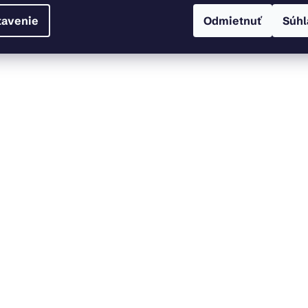
tavenie
Odmietnuť
Súhl