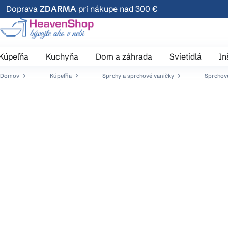
Prejsť
Doprava
ZDARMA
pri nákupe nad 300 €
na
obsah
Kúpeľňa
Kuchyňa
Dom a záhrada
Svietidlá
In
Domov
Kúpeľňa
Sprchy a sprchové vaničky
Sprchové