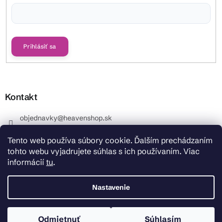
Vložením e-mailu súhlasíte s
podmienkami ochrany osobných údajov
Prihlásiť sa
Kontakt
objednavky
@
heavenshop.sk
+421 914 399 399
Tento web používa súbory cookie. Ďalším prechádzaním
_Info objednávky : +421 914 399 399 Pracovné dni od
tohto webu vyjadrujete súhlas s ich používaním. Viac
8.00 hod. do 12.00 . REKLAMÁCIE : +421 914 399 399
informácií
tu
.
HeavenShop.sk
HeavenShop.sk
Nastavenie
Odmietnuť
Súhlasím
Copyright 2026
Heavenshop
. Všetky práva vyhradené.