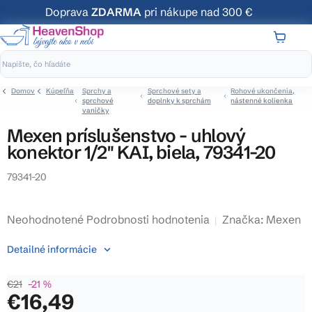
Prejsť
Doprava
ZDARMA
pri nákupe nad 300 €
na
obsah
NÁKUP
KOŠÍK
Domov
Kúpeľňa
Sprchy a
Sprchové sety a
Rohové ukončenia,
sprchové
doplnky k sprchám
nástenné kolienka
vaničky
Mexen príslušenstvo - uhlový
konektor 1/2" KAI, biela, 79341-20
79341-20
Priemerné
Neohodnotené
Podrobnosti hodnotenia
Značka:
Mexen
hodnotenie
Detailné informácie
produktu
je
€21
–21 %
0,0
€16,49
z