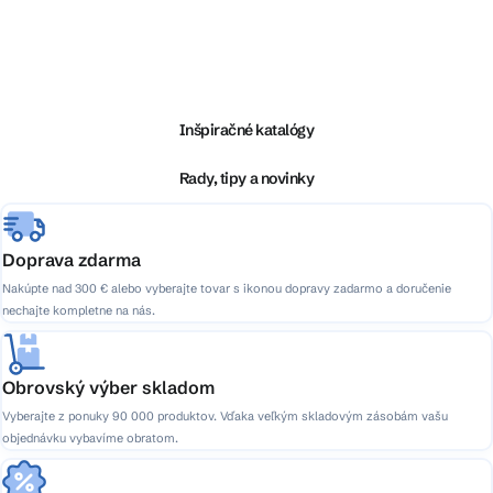
Z
á
p
ä
Inšpiračné katalógy
t
i
Rady, tipy a novinky
e
Doprava zdarma
Nakúpte nad 300 € alebo vyberajte tovar s ikonou dopravy zadarmo a doručenie
nechajte kompletne na nás.
Obrovský výber skladom
Vyberajte z ponuky 90 000 produktov. Vďaka veľkým skladovým zásobám vašu
objednávku vybavíme obratom.