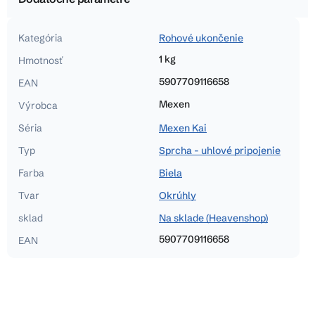
Kategória
Rohové ukončenie
1 kg
Hmotnosť
5907709116658
EAN
Mexen
Výrobca
Séria
Mexen Kai
Typ
Sprcha - uhlové pripojenie
Farba
Biela
Tvar
Okrúhly
sklad
Na sklade (Heavenshop)
5907709116658
EAN