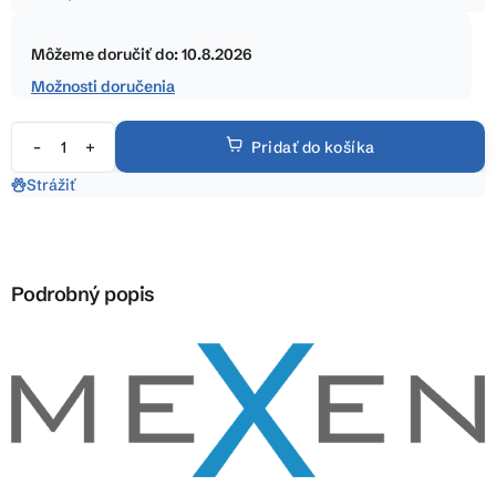
5
Jednotková
hviezdičiek.
cena:
Môžeme doručiť do:
10.8.2026
Možnosti doručenia
Pridať do košíka
Strážiť
Podrobný popis