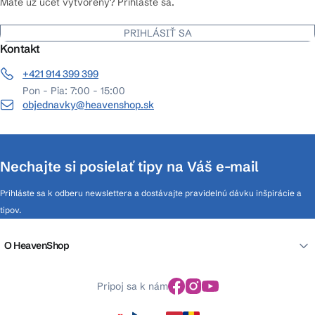
Máte už účet vytvorený? Prihláste sa.
PRIHLÁSIŤ SA
Kontakt
+421 914 399 399
Pon - Pia: 7:00 - 15:00
objednavky@heavenshop.sk
Nechajte si posielať tipy na Váš e-mail
Prihláste sa k odberu newslettera a dostávajte pravidelnú dávku inšpirácie a
tipov.
O HeavenShop
Pripoj sa k nám