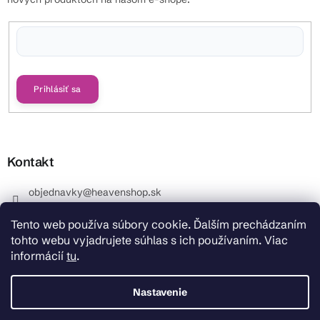
Vložením e-mailu súhlasíte s
podmienkami ochrany osobných údajov
Prihlásiť sa
Kontakt
objednavky
@
heavenshop.sk
+421 914 399 399
Tento web používa súbory cookie. Ďalším prechádzaním
_Info objednávky : +421 914 399 399 Pracovné dni od
tohto webu vyjadrujete súhlas s ich používaním. Viac
8.00 hod. do 12.00 . REKLAMÁCIE : +421 914 399 399
informácií
tu
.
HeavenShop.sk
HeavenShop.sk
Nastavenie