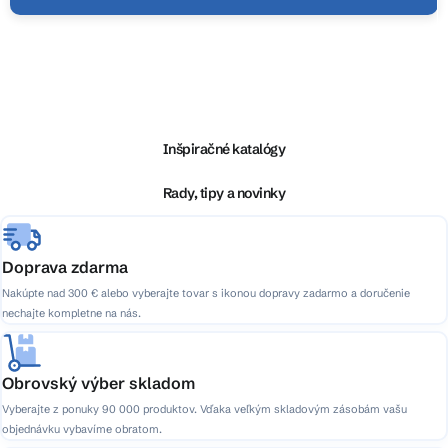
Z
á
p
ä
Inšpiračné katalógy
t
i
Rady, tipy a novinky
e
Doprava zdarma
Nakúpte nad 300 € alebo vyberajte tovar s ikonou dopravy zadarmo a doručenie
nechajte kompletne na nás.
Obrovský výber skladom
Vyberajte z ponuky 90 000 produktov. Vďaka veľkým skladovým zásobám vašu
objednávku vybavíme obratom.