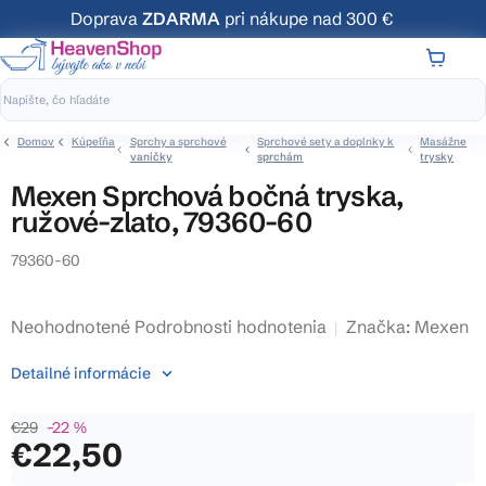
Prejsť
Doprava
ZDARMA
pri nákupe nad 300 €
na
obsah
NÁKUP
KOŠÍK
Domov
Kúpeľňa
Sprchy a sprchové
Sprchové sety a doplnky k
Masážne
vaničky
sprchám
trysky
Mexen Sprchová bočná tryska,
ružové-zlato, 79360-60
79360-60
Priemerné
Neohodnotené
Podrobnosti hodnotenia
Značka:
Mexen
hodnotenie
Detailné informácie
produktu
je
€29
–22 %
0,0
€22,50
z
5