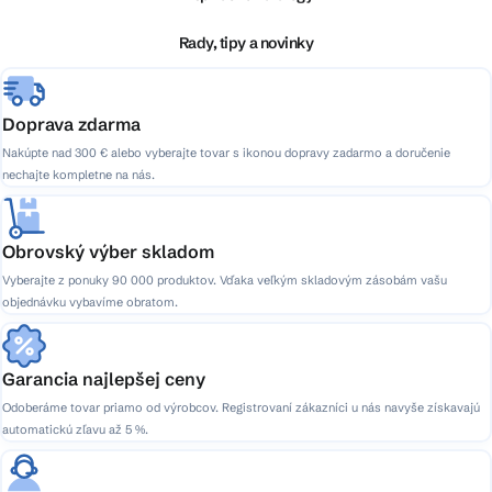
t
i
Rady, tipy a novinky
e
Doprava zdarma
Nakúpte nad 300 € alebo vyberajte tovar s ikonou dopravy zadarmo a doručenie
nechajte kompletne na nás.
Obrovský výber skladom
Vyberajte z ponuky 90 000 produktov. Vďaka veľkým skladovým zásobám vašu
objednávku vybavíme obratom.
Garancia najlepšej ceny
Odoberáme tovar priamo od výrobcov. Registrovaní zákazníci u nás navyše získavajú
automatickú zľavu až 5 %.