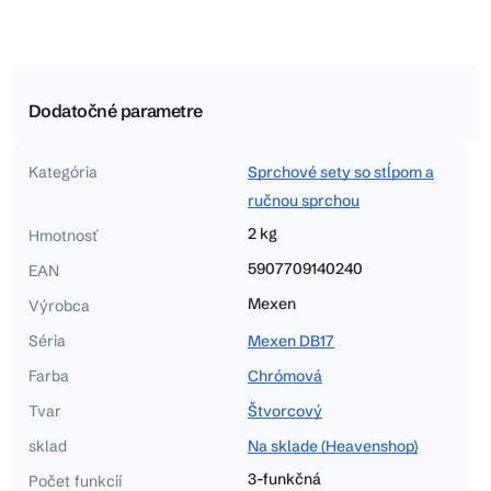
Dodatočné parametre
Kategória
Sprchové sety so stĺpom a
ručnou sprchou
2 kg
Hmotnosť
5907709140240
EAN
Mexen
Výrobca
Séria
Mexen DB17
Farba
Chrómová
Tvar
Štvorcový
sklad
Na sklade (Heavenshop)
3-funkčná
Počet funkcií