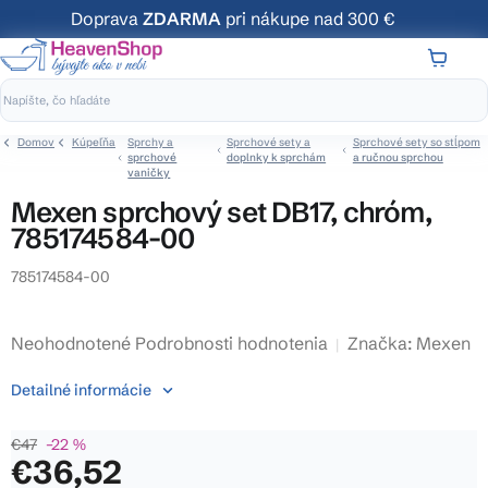
Prejsť
Doprava
ZDARMA
pri nákupe nad 300 €
na
obsah
NÁKUP
KOŠÍK
Domov
Kúpeľňa
Sprchy a
Sprchové sety a
Sprchové sety so stĺpom
sprchové
doplnky k sprchám
a ručnou sprchou
vaničky
Mexen sprchový set DB17, chróm,
785174584-00
785174584-00
Priemerné
Neohodnotené
Podrobnosti hodnotenia
Značka:
Mexen
hodnotenie
Detailné informácie
produktu
je
€47
–22 %
0,0
€36,52
z