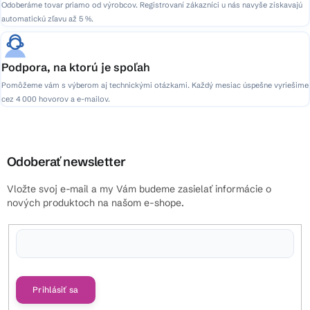
Odoberáme tovar priamo od výrobcov. Registrovaní zákazníci u nás navyše získavajú
automatickú zľavu až 5 %.
Podpora, na ktorú je spoľah
Pomôžeme vám s výberom aj technickými otázkami. Každý mesiac úspešne vyriešime
cez 4 000 hovorov a e-mailov.
Odoberať newsletter
Vložte svoj e-mail a my Vám budeme zasielať informácie o
nových produktoch na našom e-shope.
Vložením e-mailu súhlasíte s
podmienkami ochrany osobných údajov
Prihlásiť sa