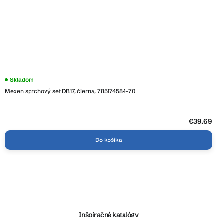
Skladom
Mexen sprchový set DB17, čierna, 785174584-70
€39,69
Do košíka
Z
á
p
ä
Inšpiračné katalógy