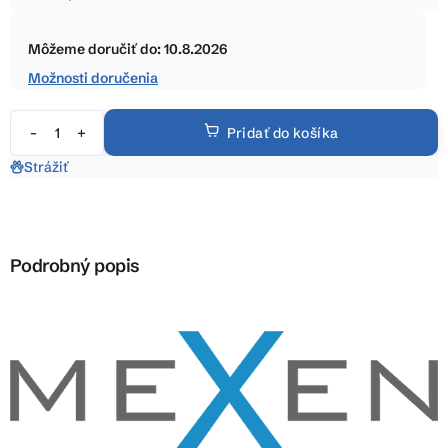
5
Jednotková
hviezdičiek.
cena:
Môžeme doručiť do:
10.8.2026
Možnosti doručenia
Pridať do košíka
Strážiť
Podrobný popis