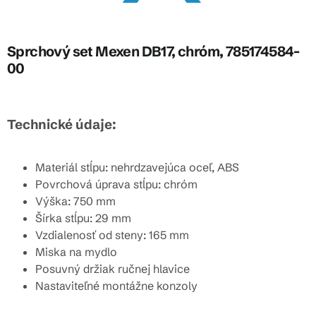
Sprchový set Mexen DB17, chróm, 785174584-
00
Technické údaje:
Materiál stĺpu: nehrdzavejúca oceľ, ABS
Povrchová úprava stĺpu: chróm
Výška: 750 mm
Šírka stĺpu: 29 mm
Vzdialenosť od steny: 165 mm
Miska na mydlo
Posuvný držiak ručnej hlavice
Nastaviteľné montážne konzoly