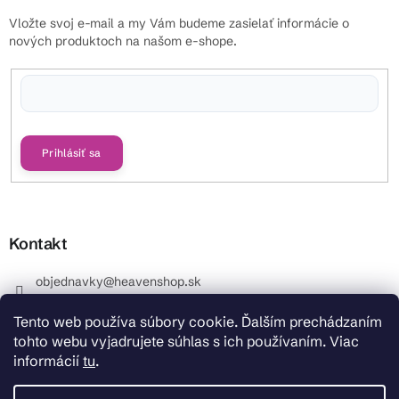
Vložte svoj e-mail a my Vám budeme zasielať informácie o
nových produktoch na našom e-shope.
Vložením e-mailu súhlasíte s
podmienkami ochrany osobných údajov
Prihlásiť sa
Kontakt
objednavky
@
heavenshop.sk
+421 914 399 399
Tento web používa súbory cookie. Ďalším prechádzaním
_Info objednávky : +421 914 399 399 Pracovné dni od
tohto webu vyjadrujete súhlas s ich používaním. Viac
8.00 hod. do 12.00 . REKLAMÁCIE : +421 914 399 399
informácií
tu
.
HeavenShop.sk
HeavenShop.sk