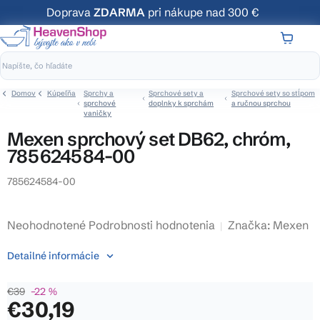
Prejsť
Doprava
ZDARMA
pri nákupe nad 300 €
na
obsah
NÁKUP
KOŠÍK
Domov
Kúpeľňa
Sprchy a
Sprchové sety a
Sprchové sety so stĺpom
sprchové
doplnky k sprchám
a ručnou sprchou
vaničky
Mexen sprchový set DB62, chróm,
785624584-00
785624584-00
Priemerné
Neohodnotené
Podrobnosti hodnotenia
Značka:
Mexen
hodnotenie
Detailné informácie
produktu
je
€39
–22 %
0,0
€30,19
z