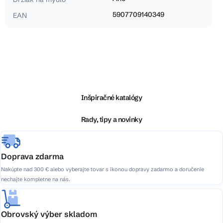
5907709140349
EAN
Z
á
p
ä
Inšpiračné katalógy
t
i
Rady, tipy a novinky
e
Doprava zdarma
Nakúpte nad 300 € alebo vyberajte tovar s ikonou dopravy zadarmo a doručenie
nechajte kompletne na nás.
Obrovský výber skladom