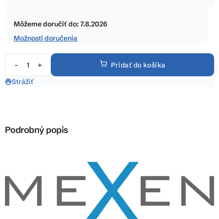
5
Jednotková
hviezdičiek.
cena:
Môžeme doručiť do:
7.8.2026
Možnosti doručenia
Pridať do košíka
Strážiť
Podrobný popis