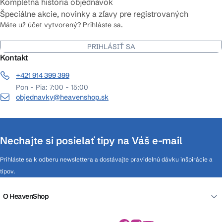
Kompletná história objednávok
Špeciálne akcie, novinky a zľavy pre registrovaných
Máte už účet vytvorený? Prihláste sa.
PRIHLÁSIŤ SA
Kontakt
+421 914 399 399
Pon - Pia: 7:00 - 15:00
objednavky@heavenshop.sk
Nechajte si posielať tipy na Váš e-mail
Prihláste sa k odberu newslettera a dostávajte pravidelnú dávku inšpirácie a
tipov.
O HeavenShop