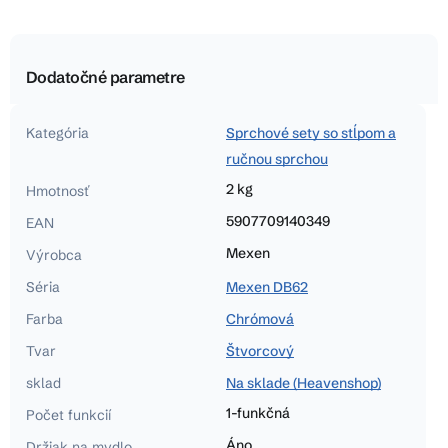
Dodatočné parametre
Kategória
Sprchové sety so stĺpom a
ručnou sprchou
2 kg
Hmotnosť
5907709140349
EAN
Mexen
Výrobca
Séria
Mexen DB62
Farba
Chrómová
Tvar
Štvorcový
sklad
Na sklade (Heavenshop)
1-funkčná
Počet funkcií
Áno
Držiak na mydlo