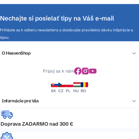
Nechajte si posielať tipy na Váš e-mail
Prihláste sa k odberu newslettera a dostávajte pravidelnú dávku inšpirácie a
tipov.
O HeavenShop
Pripoj sa k nám
SK
CZ
PL
HU
RO
Informácie pre Vás
Doprava ZADARMO nad 300 €