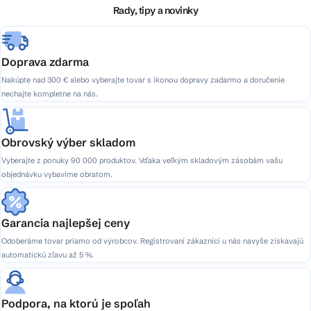
i
Rady, tipy a novinky
e
Doprava zdarma
Nakúpte nad 300 € alebo vyberajte tovar s ikonou dopravy zadarmo a doručenie
nechajte kompletne na nás.
Obrovský výber skladom
Vyberajte z ponuky 90 000 produktov. Vďaka veľkým skladovým zásobám vašu
objednávku vybavíme obratom.
Garancia najlepšej ceny
Odoberáme tovar priamo od výrobcov. Registrovaní zákazníci u nás navyše získavajú
automatickú zľavu až 5 %.
Podpora, na ktorú je spoľah