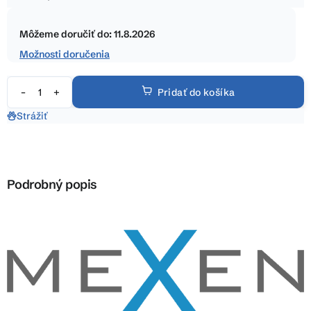
5
Jednotková
hviezdičiek.
cena:
Môžeme doručiť do:
11.8.2026
Možnosti doručenia
Pridať do košíka
Strážiť
Podrobný popis