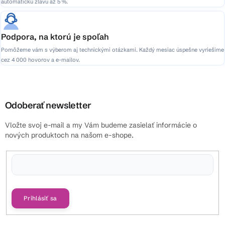
automatickú zľavu až 5 %.
Podpora, na ktorú je spoľah
Pomôžeme vám s výberom aj technickými otázkami. Každý mesiac úspešne vyriešime
cez 4 000 hovorov a e-mailov.
Odoberať newsletter
Vložte svoj e-mail a my Vám budeme zasielať informácie o
nových produktoch na našom e-shope.
Vložením e-mailu súhlasíte s
podmienkami ochrany osobných údajov
Prihlásiť sa