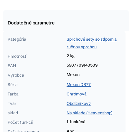
Dodatočné parametre
Kategória
Sprchové sety so stĺpom a
ručnou sprchou
2 kg
Hmotnosť
5907709140509
EAN
Mexen
Výrobca
Séria
Mexen DB77
Farba
Chrómová
Tvar
Obdĺžnikový
sklad
Na sklade (Heavenshop)
1-funkčná
Počet funkcií
Áno
Držiak na mydlo