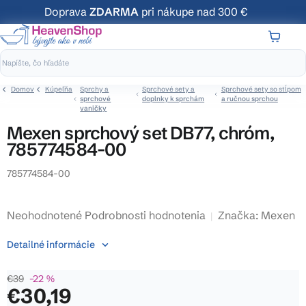
Prejsť
Doprava
ZDARMA
pri nákupe nad 300 €
na
obsah
NÁKUP
KOŠÍK
Domov
Kúpeľňa
Sprchy a
Sprchové sety a
Sprchové sety so stĺpom
sprchové
doplnky k sprchám
a ručnou sprchou
vaničky
Mexen sprchový set DB77, chróm,
785774584-00
785774584-00
Priemerné
Neohodnotené
Podrobnosti hodnotenia
Značka:
Mexen
hodnotenie
Detailné informácie
produktu
je
€39
–22 %
0,0
€30,19
z