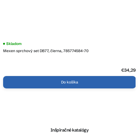
Skladom
Mexen sprchový set DB77, čierna, 785774584-70
€34,29
Do košíka
Z
á
p
ä
Inšpiračné katalógy
t