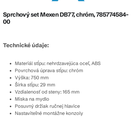
Sprchový set Mexen DB77, chróm, 785774584-
00
Technické údaje:
Materiál stĺpu: nehrdzavejúca oceľ, ABS
Povrchová úprava stĺpu: chróm
Výška: 750 mm
Šírka stĺpu: 29 mm
Vzdialenosť od steny: 165 mm
Miska na mydlo
Posuvný držiak ručnej hlavice
Nastaviteľné montážne konzoly