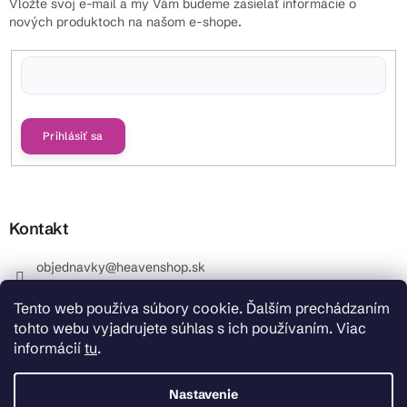
Vložte svoj e-mail a my Vám budeme zasielať informácie o
nových produktoch na našom e-shope.
Vložením e-mailu súhlasíte s
podmienkami ochrany osobných údajov
Prihlásiť sa
Kontakt
objednavky
@
heavenshop.sk
+421 914 399 399
Tento web používa súbory cookie. Ďalším prechádzaním
_Info objednávky : +421 914 399 399 Pracovné dni od
tohto webu vyjadrujete súhlas s ich používaním. Viac
8.00 hod. do 12.00 . REKLAMÁCIE : +421 914 399 399
informácií
tu
.
HeavenShop.sk
HeavenShop.sk
Nastavenie