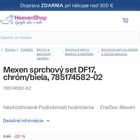
Prejsť
Doprava
ZDARMA
pri nákupe nad 300 €
na
obsah
NÁKUP
KOŠÍK
Domov
Kúpeľňa
Sprchy a
Sprchové sety a
Sprchové sety so stĺpom
sprchové
doplnky k sprchám
a ručnou sprchou
vaničky
Mexen sprchový set DF17,
chróm/biela, 785174582-02
785174582-02
Priemerné
Neohodnotené
Podrobnosti hodnotenia
Značka:
Mexen
hodnotenie
Detailné informácie
produktu
je
€45
–20 %
0,0