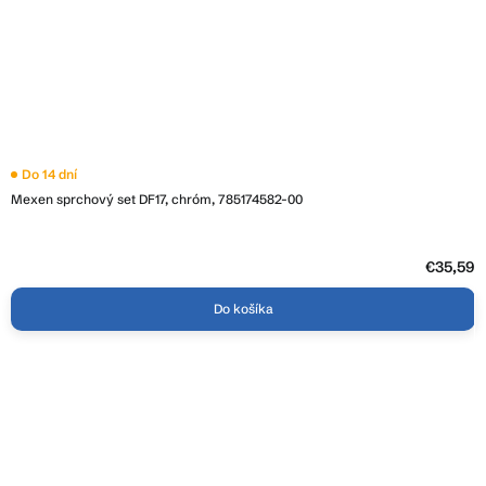
Do 14 dní
Mexen sprchový set DF17, chróm, 785174582-00
€35,59
Do košíka