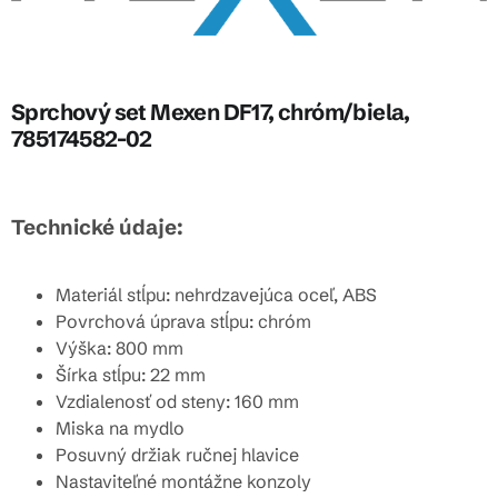
Sprchový set Mexen DF17, chróm/biela,
785174582-02
Technické údaje:
Materiál stĺpu: nehrdzavejúca oceľ, ABS
Povrchová úprava stĺpu: chróm
Výška: 800 mm
Šírka stĺpu: 22 mm
Vzdialenosť od steny: 160 mm
Miska na mydlo
Posuvný držiak ručnej hlavice
Nastaviteľné montážne konzoly