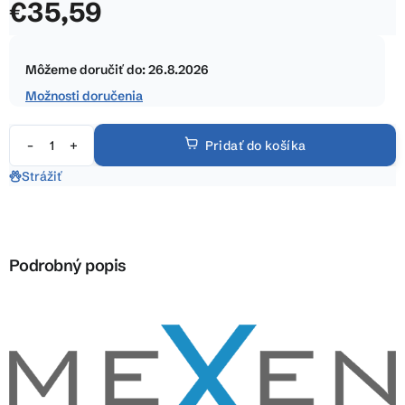
€35,59
z
5
Jednotková
hviezdičiek.
cena:
Môžeme doručiť do:
26.8.2026
Možnosti doručenia
Pridať do košíka
Strážiť
Podrobný popis