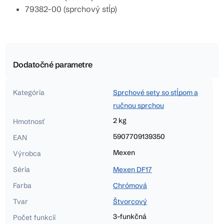
79382-00 (sprchový stĺp)
Dodatočné parametre
Kategória
Sprchové sety so stĺpom a
ručnou sprchou
2 kg
Hmotnosť
5907709139350
EAN
Mexen
Výrobca
Séria
Mexen DF17
Farba
Chrómová
Tvar
Štvorcový
3-funkčná
Počet funkcií