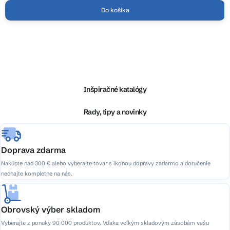
Do košíka
Z
á
p
ä
Inšpiračné katalógy
t
i
Rady, tipy a novinky
e
Doprava zdarma
Nakúpte nad 300 € alebo vyberajte tovar s ikonou dopravy zadarmo a doručenie
nechajte kompletne na nás.
Obrovský výber skladom
Vyberajte z ponuky 90 000 produktov. Vďaka veľkým skladovým zásobám vašu