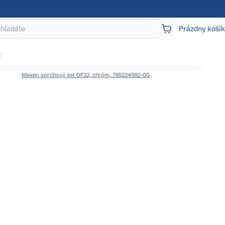
Prázdny košík
NÁKUPNÝ
KOŠÍK
j
Mexen sprchový set DF22, chróm, 785224582-00