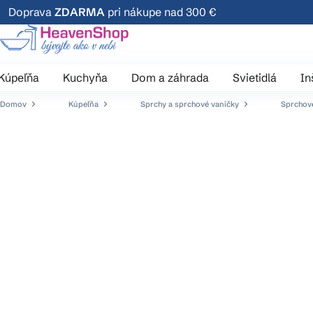
Prejsť
Doprava
ZDARMA
pri nákupe nad 300 €
na
obsah
Kúpeľňa
Kuchyňa
Dom a záhrada
Svietidlá
In
Domov
Kúpeľňa
Sprchy a sprchové vaničky
Sprchové