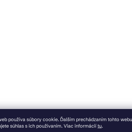
web používa súbory cookie. Ďalším prechádzaním tohto web
jete súhlas s ich používaním. Viac informácií
tu
.