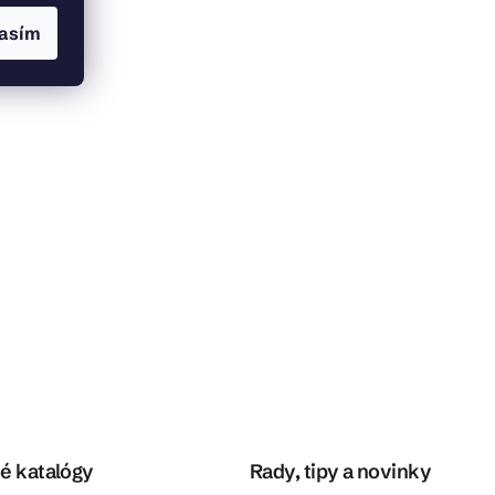
asím
é katalógy
Rady, tipy a novinky