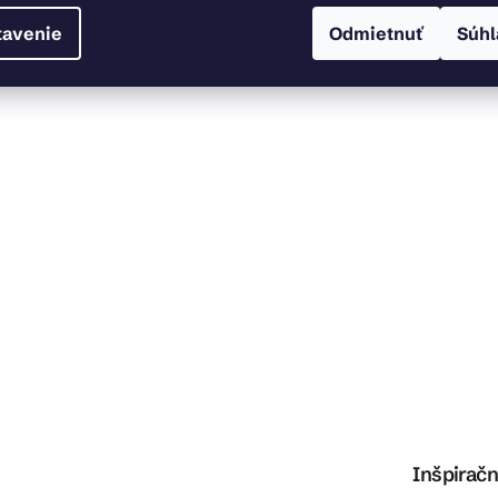
tavenie
Odmietnuť
Súhl
Inšpiračn