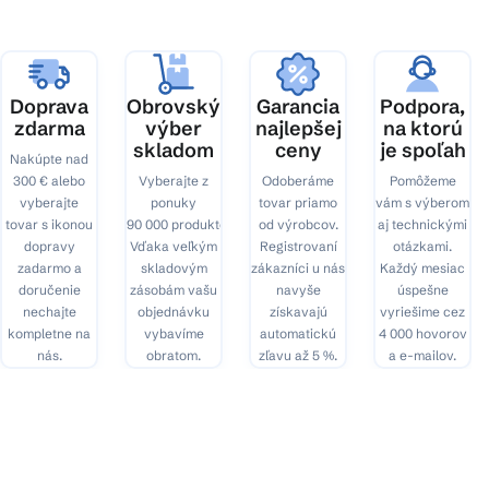
t
i
e
Doprava
Obrovský
Garancia
Podpora,
zdarma
výber
najlepšej
na ktorú
skladom
ceny
je spoľah
Nakúpte nad
300 € alebo
Vyberajte z
Odoberáme
Pomôžeme
vyberajte
ponuky
tovar priamo
vám s výberom
tovar s ikonou
90 000 produktov.
od výrobcov.
aj technickými
dopravy
Vďaka veľkým
Registrovaní
otázkami.
zadarmo a
skladovým
zákazníci u nás
Každý mesiac
doručenie
zásobám vašu
navyše
úspešne
nechajte
objednávku
získavajú
vyriešime cez
kompletne na
vybavíme
automatickú
4 000 hovorov
nás.
obratom.
zľavu až 5 %.
a e-mailov.