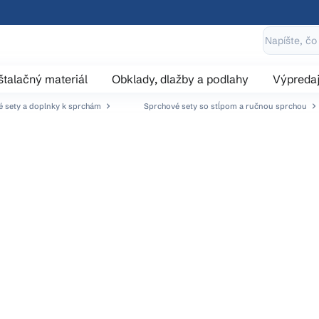
štalačný materiál
Obklady, dlažby a podlahy
Výpreda
 sety a doplnky k sprchám
Sprchové sety so stĺpom a ručnou sprchou