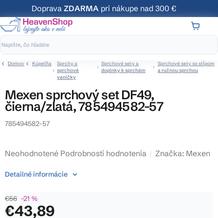
Prejsť
Doprava
ZDARMA
pri nákupe nad 300 €
na
obsah
NÁKUP
KOŠÍK
Domov
Kúpeľňa
Sprchy a
Sprchové sety a
Sprchové sety so stĺpom
sprchové
doplnky k sprchám
a ručnou sprchou
vaničky
Mexen sprchový set DF49,
čierna/zlatá, 785494582-57
785494582-57
Priemerné
Neohodnotené
Podrobnosti hodnotenia
Značka:
Mexen
hodnotenie
Detailné informácie
produktu
je
€56
–21 %
0,0
€43,89
z