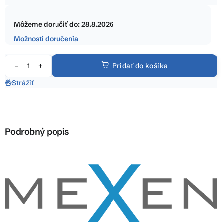
5
Jednotková
hviezdičiek.
cena:
Môžeme doručiť do:
28.8.2026
Možnosti doručenia
Pridať do košíka
Strážiť
Podrobný popis