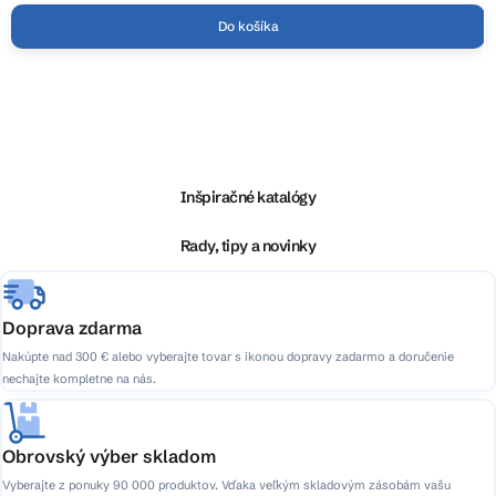
Do košíka
Z
á
p
ä
Inšpiračné katalógy
t
i
Rady, tipy a novinky
e
Doprava zdarma
Nakúpte nad 300 € alebo vyberajte tovar s ikonou dopravy zadarmo a doručenie
nechajte kompletne na nás.
Obrovský výber skladom
Vyberajte z ponuky 90 000 produktov. Vďaka veľkým skladovým zásobám vašu