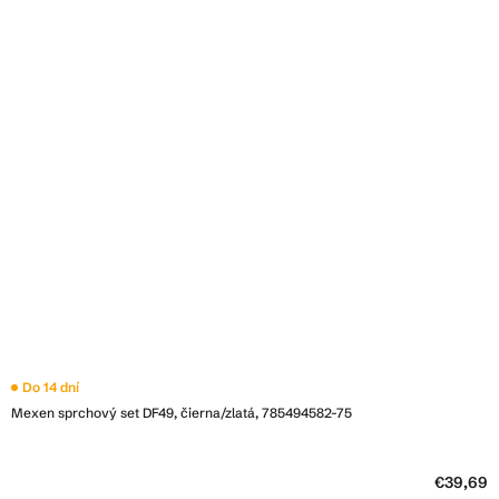
Do 14 dní
Mexen sprchový set DF49, čierna/zlatá, 785494582-75
€39,69