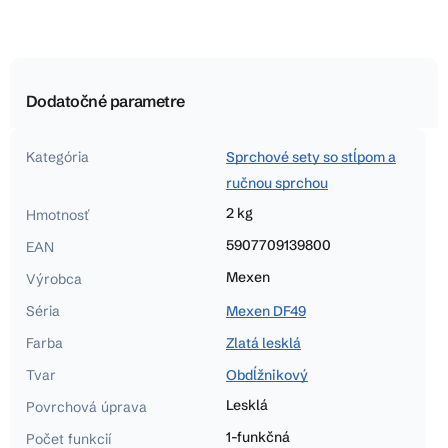
Dodatočné parametre
Kategória
Sprchové sety so stĺpom a
ručnou sprchou
2 kg
Hmotnosť
5907709139800
EAN
Mexen
Výrobca
Séria
Mexen DF49
Farba
Zlatá lesklá
Tvar
Obdĺžnikový
Lesklá
Povrchová úprava
1-funkčná
Počet funkcií