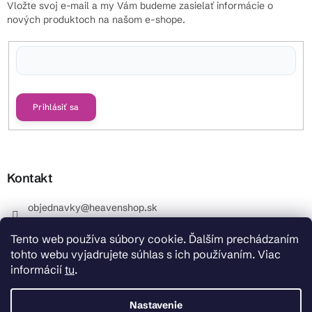
Vložte svoj e-mail a my Vám budeme zasielať informácie o
nových produktoch na našom e-shope.
Vložením e-mailu súhlasíte s
podmienkami ochrany osobných údajov
Prihlásiť sa
Kontakt
objednavky
@
heavenshop.sk
+421 914 399 399
Tento web používa súbory cookie. Ďalším prechádzaním
_Info objednávky : +421 914 399 399 Pracovné dni od
tohto webu vyjadrujete súhlas s ich používaním. Viac
8.00 hod. do 12.00 . REKLAMÁCIE : +421 914 399 399
informácií
tu
.
HeavenShop.sk
HeavenShop.sk
Nastavenie