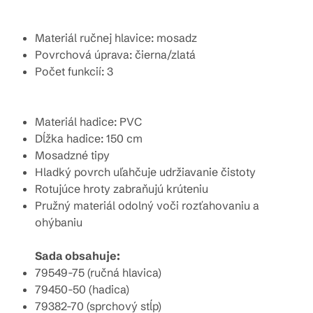
Materiál ručnej hlavice: mosadz
Povrchová úprava: čierna/zlatá
Počet funkcií: 3
Materiál hadice: PVC
Dĺžka hadice: 150 cm
Mosadzné tipy
Hladký povrch uľahčuje udržiavanie čistoty
Rotujúce hroty zabraňujú krúteniu
Pružný materiál odolný voči rozťahovaniu a
ohýbaniu
Sada obsahuje:
79549-75 (ručná hlavica)
79450-50 (hadica)
79382-70 (sprchový stĺp)