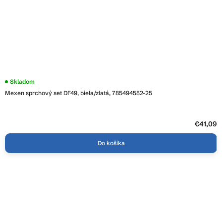
Skladom
Mexen sprchový set DF49, biela/zlatá, 785494582-25
€41,09
Do košíka