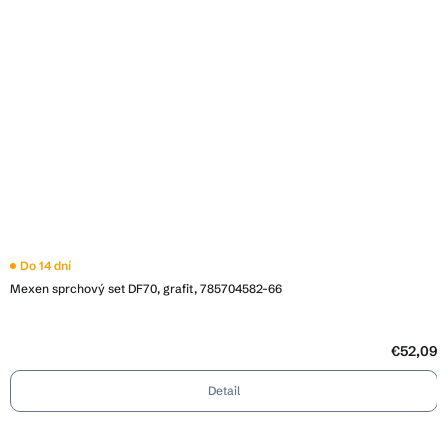
Do 14 dní
Mexen sprchový set DF70, grafit, 785704582-66
€52,09
Detail