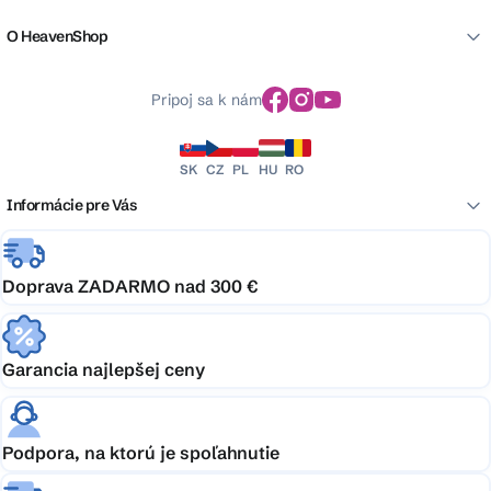
O HeavenShop
Pripoj sa k nám
SK
CZ
PL
HU
RO
Informácie pre Vás
Doprava ZADARMO nad 300 €
Garancia najlepšej ceny
Podpora, na ktorú je spoľahnutie