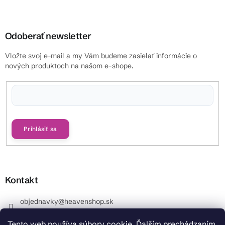
Odoberať newsletter
Vložte svoj e-mail a my Vám budeme zasielať informácie o
nových produktoch na našom e-shope.
Vložením e-mailu súhlasíte s
podmienkami ochrany osobných údajov
Prihlásiť sa
Kontakt
objednavky
@
heavenshop.sk
+421 914 399 399
Tento web používa súbory cookie. Ďalším prechádzaním
_Info objednávky : +421 914 399 399 Pracovné dni od