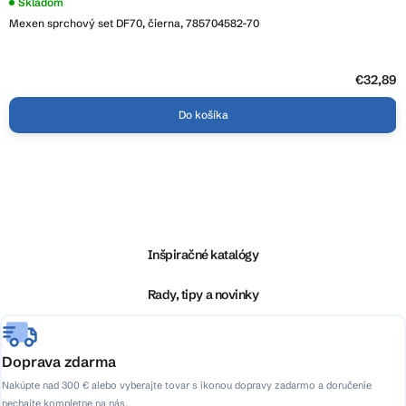
Skladom
Mexen sprchový set DF70, čierna, 785704582-70
€32,89
Do košíka
Z
á
p
ä
Inšpiračné katalógy
t
i
Rady, tipy a novinky
e
Doprava zdarma
Nakúpte nad 300 € alebo vyberajte tovar s ikonou dopravy zadarmo a doručenie
nechajte kompletne na nás.