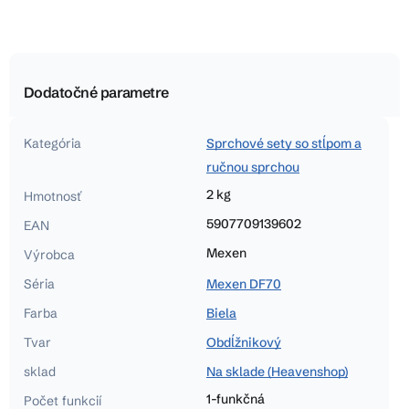
Dodatočné parametre
Kategória
Sprchové sety so stĺpom a
ručnou sprchou
2 kg
Hmotnosť
5907709139602
EAN
Mexen
Výrobca
Séria
Mexen DF70
Farba
Biela
Tvar
Obdĺžnikový
sklad
Na sklade (Heavenshop)
1-funkčná
Počet funkcií