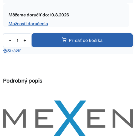
5
Jednotková
hviezdičiek.
cena:
Môžeme doručiť do:
10.8.2026
Možnosti doručenia
Pridať do košíka
Strážiť
Podrobný popis