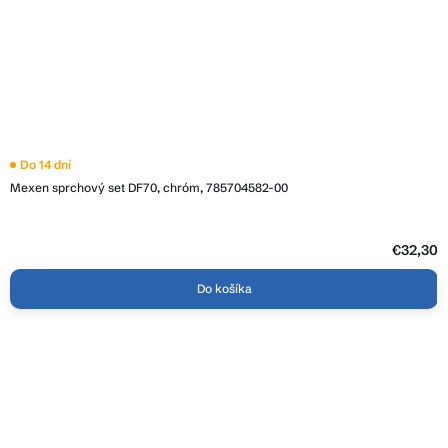
Do 14 dní
Mexen sprchový set DF70, chróm, 785704582-00
€32,30
Do košíka