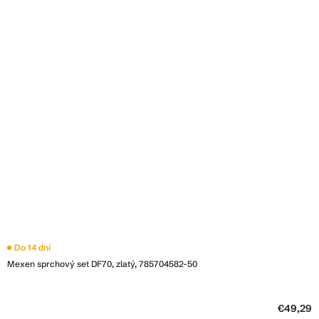
Do 14 dní
Mexen sprchový set DF70, zlatý, 785704582-50
€49,29