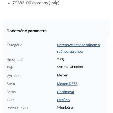
79383-00 (sprchový stĺp)
Dodatočné parametre
Kategória
Sprchové sety so stĺpom a
ručnou sprchou
2 kg
Hmotnosť
5907709139688
EAN
Mexen
Výrobca
Séria
Mexen DF73
Farba
Chrómová
Tvar
Okrúhly
1-funkčná
Počet funkcií