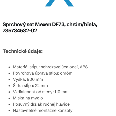
Sprchový set Mexen DF73, chróm/biela,
785734582-02
Technické údaje:
Materiál stĺpu: nehrdzavejúca oceľ, ABS
Povrchová úprava stĺpu: chróm
Výška: 900 mm
Šírka stĺpu: 22 mm
Vzdialenosť od steny: 110 mm
Miska na mydlo
Posuvný držiak ručnej hlavice
Nastaviteľné montážne konzoly