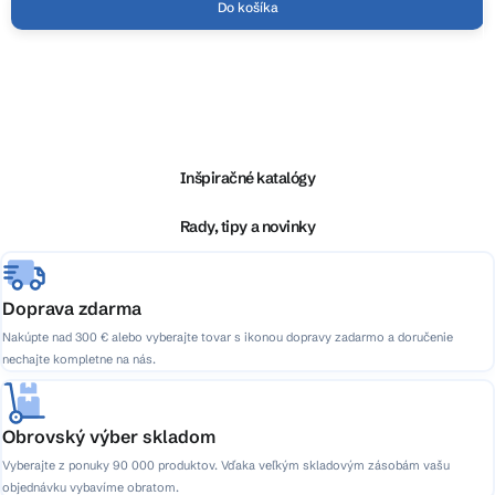
Do košíka
Z
á
p
ä
Inšpiračné katalógy
t
i
Rady, tipy a novinky
e
Doprava zdarma
Nakúpte nad 300 € alebo vyberajte tovar s ikonou dopravy zadarmo a doručenie
nechajte kompletne na nás.
Obrovský výber skladom
Vyberajte z ponuky 90 000 produktov. Vďaka veľkým skladovým zásobám vašu
objednávku vybavíme obratom.