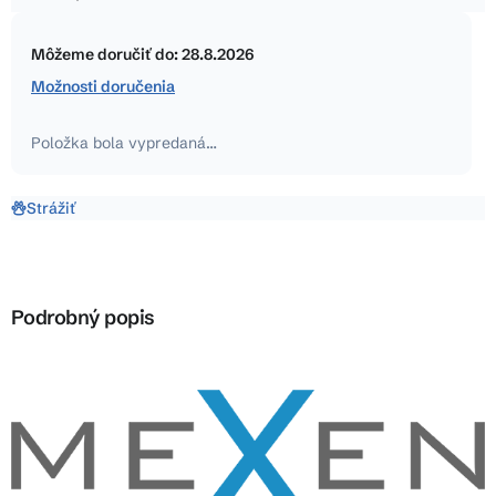
5
Jednotková
hviezdičiek.
cena:
Môžeme doručiť do:
28.8.2026
Možnosti doručenia
Položka bola vypredaná…
Strážiť
Podrobný popis