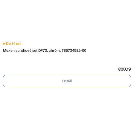
Do 14 dní
Mexen sprchový set DF73, chróm, 785734582-00
€30,19
Detail