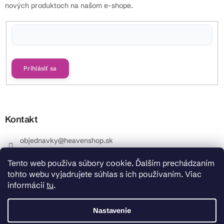
nových produktoch na našom e-shope.
Vložením e-mailu súhlasíte s
podmienkami ochrany osobných údajov
Prihlásiť sa
Kontakt
objednavky
@
heavenshop.sk
+421 914 399 399
Tento web používa súbory cookie. Ďalším prechádzaním
_Info objednávky : +421 914 399 399 Pracovné dni od
tohto webu vyjadrujete súhlas s ich používaním. Viac
8.00 hod. do 12.00 . REKLAMÁCIE : +421 914 399 399
informácií
tu
.
HeavenShop.sk
HeavenShop.sk
Nastavenie