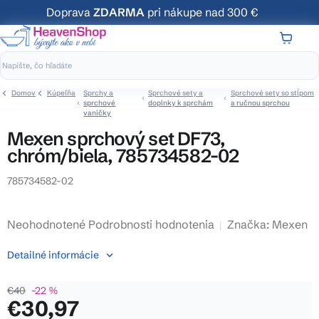
Prejsť
Doprava
ZDARMA
pri nákupe nad 300 €
na
obsah
NÁKUP
KOŠÍK
Domov
Kúpeľňa
Sprchy a
Sprchové sety a
Sprchové sety so stĺpom
sprchové
doplnky k sprchám
a ručnou sprchou
vaničky
Mexen sprchový set DF73,
chróm/biela, 785734582-02
785734582-02
Priemerné
Neohodnotené
Podrobnosti hodnotenia
Značka:
Mexen
hodnotenie
Detailné informácie
produktu
je
€40
–22 %
0,0
€30,97
z