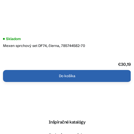
Skladom
Mexen sprchový set DF74, čierna, 785744582-70
€30,19
Do košíka
Z
á
p
ä
Inšpiračné katalógy
t