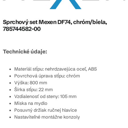
Sprchový set Mexen DF74, chróm/biela,
785744582-00
Technické údaje:
Materiál stĺpu: nehrdzavejúca oceľ, ABS
Povrchová úprava stĺpu: chróm
Výška: 800 mm
Šírka stĺpu: 22 mm
Vzdialenosť od steny: 105 mm
Miska na mydlo
Posuvný držiak ručnej hlavice
Nastaviteľné montážne konzoly