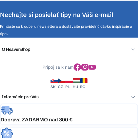
Nechajte si posielať tipy na Váš e-mail
Prihláste sa k odberu newslettera a dostávajte pravidelnú dávku inšpirácie a
tipov.
O HeavenShop
Pripoj sa k nám
SK
CZ
PL
HU
RO
Informácie pre Vás
Doprava ZADARMO nad 300 €