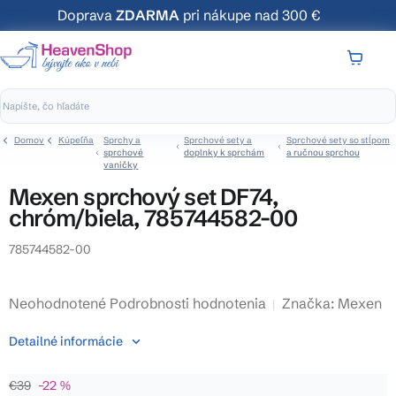
Prejsť
Doprava
ZDARMA
pri nákupe nad 300 €
na
obsah
NÁKUP
KOŠÍK
Domov
Kúpeľňa
Sprchy a
Sprchové sety a
Sprchové sety so stĺpom
sprchové
doplnky k sprchám
a ručnou sprchou
vaničky
Mexen sprchový set DF74,
chróm/biela, 785744582-00
785744582-00
Priemerné
Neohodnotené
Podrobnosti hodnotenia
Značka:
Mexen
hodnotenie
Detailné informácie
produktu
je
€39
–22 %
0,0