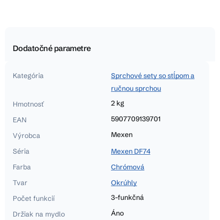
Dodatočné parametre
Kategória
Sprchové sety so stĺpom a
ručnou sprchou
2 kg
Hmotnosť
5907709139701
EAN
Mexen
Výrobca
Séria
Mexen DF74
Farba
Chrómová
Tvar
Okrúhly
3-funkčná
Počet funkcií
Áno
Držiak na mydlo