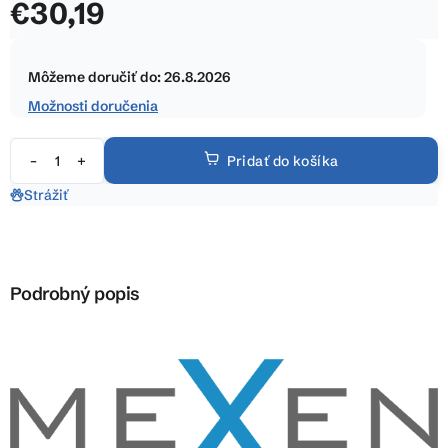
€30,19
z
5
Jednotková
hviezdičiek.
cena:
Môžeme doručiť do:
26.8.2026
Možnosti doručenia
Pridať do košíka
Strážiť
Podrobný popis