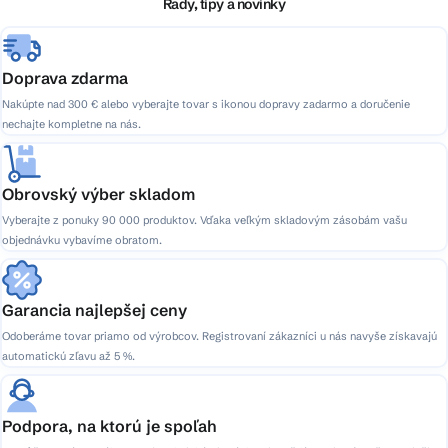
i
Rady, tipy a novinky
e
Doprava zdarma
Nakúpte nad 300 € alebo vyberajte tovar s ikonou dopravy zadarmo a doručenie
nechajte kompletne na nás.
Obrovský výber skladom
Vyberajte z ponuky 90 000 produktov. Vďaka veľkým skladovým zásobám vašu
objednávku vybavíme obratom.
Garancia najlepšej ceny
Odoberáme tovar priamo od výrobcov. Registrovaní zákazníci u nás navyše získavajú
automatickú zľavu až 5 %.
Podpora, na ktorú je spoľah