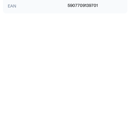
5907709139701
EAN