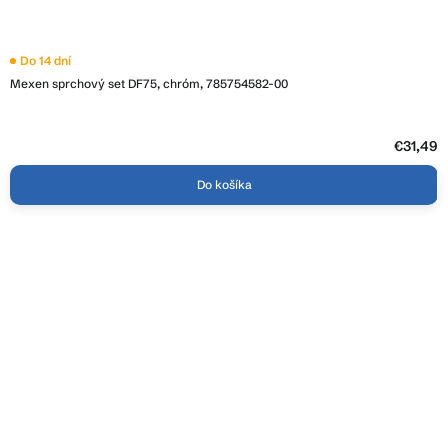
Do 14 dní
Mexen sprchový set DF75, chróm, 785754582-00
€31,49
Do košíka