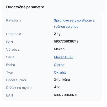
Dodatočné parametre
Kategória
Sprchové sety so stĺpom a
ručnou sprchou
2 kg
Hmotnosť
5907709139749
EAN
Mexen
Výrobca
Séria
Mexen DF75
Farba
Čierna
Tvar
Okrúhly
3-funkčná
Počet funkcií
Áno
Držiak na mydlo
5907709139749
EAN