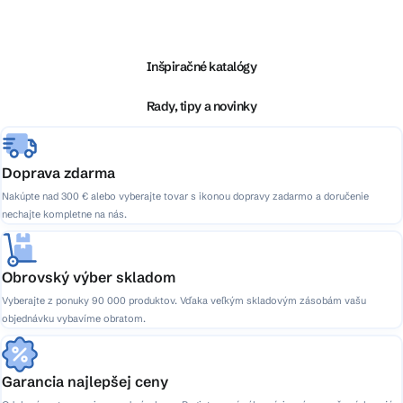
á
p
ä
Inšpiračné katalógy
t
i
Rady, tipy a novinky
e
Doprava zdarma
Nakúpte nad 300 € alebo vyberajte tovar s ikonou dopravy zadarmo a doručenie
nechajte kompletne na nás.
Obrovský výber skladom
Vyberajte z ponuky 90 000 produktov. Vďaka veľkým skladovým zásobám vašu
objednávku vybavíme obratom.
Garancia najlepšej ceny