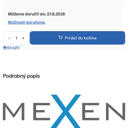
5
Jednotková
hviezdičiek.
cena:
Môžeme doručiť do:
27.8.2026
Možnosti doručenia
Pridať do košíka
Strážiť
Podrobný popis