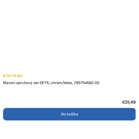
Do 14 dní
Mexen sprchový set DF75, chróm/biela, 785754582-02
€31,49
Do košíka
Z