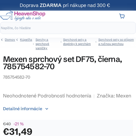
Prejsť
Doprava
ZDARMA
pri nákupe nad 300 €
na
obsah
NÁKUP
KOŠÍK
Domov
Kúpeľňa
Sprchy a
Sprchové sety a
Sprchové sety so stĺpom
sprchové
doplnky k sprchám
a ručnou sprchou
vaničky
Mexen sprchový set DF75, čierna,
785754582-70
785754582-70
Priemerné
Neohodnotené
Podrobnosti hodnotenia
Značka:
Mexen
hodnotenie
Detailné informácie
produktu
je
€40
–21 %
0,0
€31,49
z