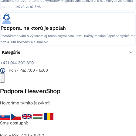
Odoberáme tovar priamo od výrobcov. Registrovaní zákazníci u nás navyše získavajú
automatickú zľavu až 5 %.
Podpora, na ktorú je spoľah
Pomôžeme vám s výberom aj technickými otázkami. Každý mesiac úspešne vyriešime
cez 4 000 hovorov a e-mailov.
Kategórie
+421 914 399 399
Pon - Pia: 7:00 - 15:00
Podpora HeavenShop
Hovoríme týmito jazykmi:
Sme dostupní:
Pon – Pia: 7:00 – 15:00