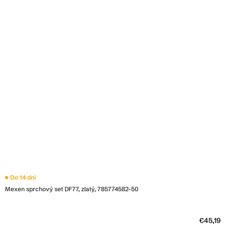
Do 14 dní
Mexen sprchový set DF77, zlatý, 785774582-50
€45,19