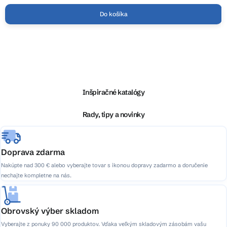
Do košíka
Z
á
p
ä
Inšpiračné katalógy
t
i
Rady, tipy a novinky
e
Doprava zdarma
Nakúpte nad 300 € alebo vyberajte tovar s ikonou dopravy zadarmo a doručenie
nechajte kompletne na nás.
Obrovský výber skladom
Vyberajte z ponuky 90 000 produktov. Vďaka veľkým skladovým zásobám vašu