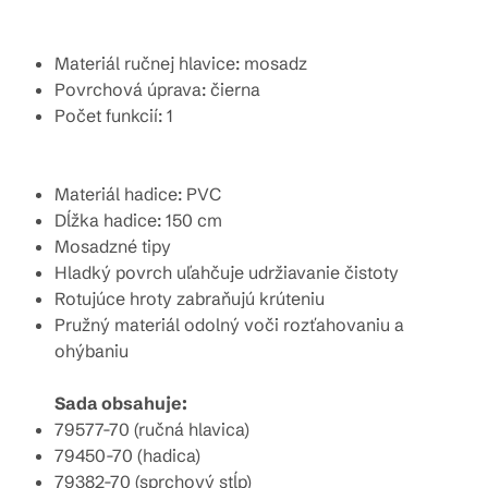
Materiál ručnej hlavice: mosadz
Povrchová úprava: čierna
Počet funkcií: 1
Materiál hadice: PVC
Dĺžka hadice: 150 cm
Mosadzné tipy
Hladký povrch uľahčuje udržiavanie čistoty
Rotujúce hroty zabraňujú krúteniu
Pružný materiál odolný voči rozťahovaniu a
ohýbaniu
Sada obsahuje:
79577-70 (ručná hlavica)
79450-70 (hadica)
79382-70 (sprchový stĺp)