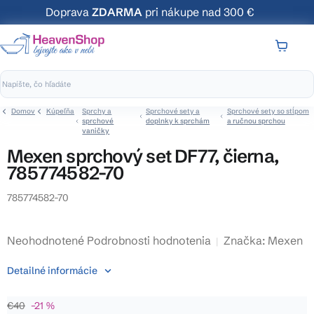
Prejsť
Doprava
ZDARMA
pri nákupe nad 300 €
na
obsah
NÁKUP
KOŠÍK
Domov
Kúpeľňa
Sprchy a
Sprchové sety a
Sprchové sety so stĺpom
sprchové
doplnky k sprchám
a ručnou sprchou
vaničky
Mexen sprchový set DF77, čierna,
785774582-70
785774582-70
Priemerné
Neohodnotené
Podrobnosti hodnotenia
Značka:
Mexen
hodnotenie
Detailné informácie
produktu
je
€40
–21 %
0,0