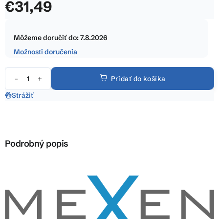
€31,49
z
5
Jednotková
hviezdičiek.
cena:
Môžeme doručiť do:
7.8.2026
Možnosti doručenia
Pridať do košíka
Strážiť
Podrobný popis