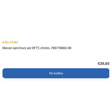
Do 14 dní
Mexen sprchový set DF77, chróm, 785774582-00
€29,65
Do košíka