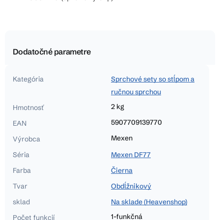
Dodatočné parametre
Kategória
Sprchové sety so stĺpom a
ručnou sprchou
2 kg
Hmotnosť
5907709139770
EAN
Mexen
Výrobca
Séria
Mexen DF77
Farba
Čierna
Tvar
Obdĺžnikový
sklad
Na sklade (Heavenshop)
1-funkčná
Počet funkcií