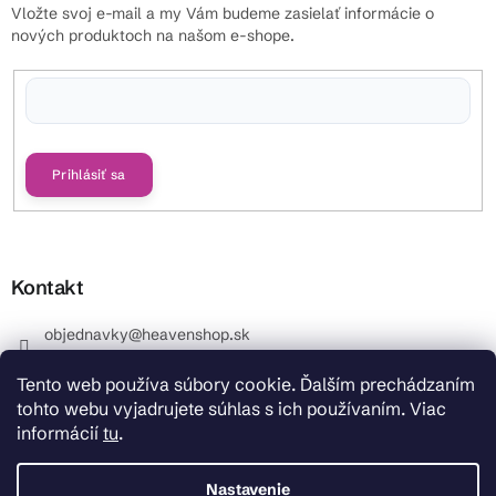
Vložte svoj e-mail a my Vám budeme zasielať informácie o
nových produktoch na našom e-shope.
Vložením e-mailu súhlasíte s
podmienkami ochrany osobných údajov
Prihlásiť sa
Kontakt
objednavky
@
heavenshop.sk
+421 914 399 399
Tento web používa súbory cookie. Ďalším prechádzaním
_Info objednávky : +421 914 399 399 Pracovné dni od
tohto webu vyjadrujete súhlas s ich používaním. Viac
8.00 hod. do 12.00 . REKLAMÁCIE : +421 914 399 399
informácií
tu
.
HeavenShop.sk
HeavenShop.sk
Nastavenie