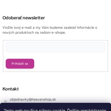
Odoberať newsletter
Vložte svoj e-mail a my Vám budeme zasielať informácie o
nových produktoch na našom e-shope.
Vložením e-mailu súhlasíte s
podmienkami ochrany osobných údajov
Prihlásiť sa
Kontakt
objednavky
@
heavenshop.sk
+421 914 399 399
Tento web používa súbory cookie. Ďalším prechádzaním
_Info objednávky : +421 914 399 399 Pracovné dni od