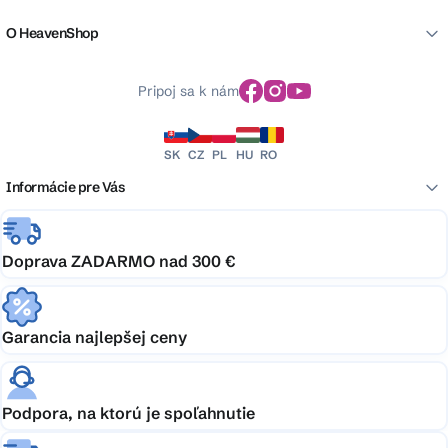
O HeavenShop
Pripoj sa k nám
SK
CZ
PL
HU
RO
Informácie pre Vás
Doprava ZADARMO nad 300 €
Garancia najlepšej ceny
Podpora, na ktorú je spoľahnutie