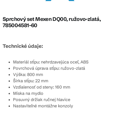
Sprchový set Mexen DQ00, ružovo-zlatá,
785004581-60
Technické údaje:
Materiál stĺpu: nehrdzavejúca oceľ, ABS
Povrchová úprava stĺpu: ružovo-zlatá
Výška: 800 mm
Šírka stĺpu: 22 mm
Vzdialenosť od steny: 160 mm
Miska na mydlo
Posuvný držiak ručnej hlavice
Nastaviteľné montážne konzoly