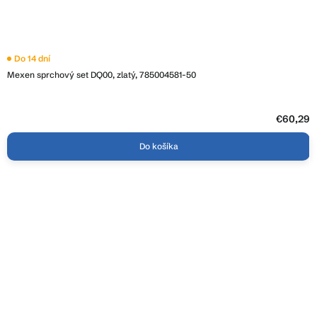
Do 14 dní
Mexen sprchový set DQ00, zlatý, 785004581-50
€60,29
Do košíka