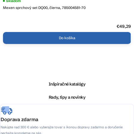
Skladom
Mexen sprchový set DQ00, čierna, 785004581-70
€49,29
Do košíka
Z
á
p
ä
Inšpiračné katalógy
t
i
Rady, tipy a novinky
e
Doprava zdarma
Nakúpte nad 300 € alebo vyberajte tovar s ikonou dopravy zadarmo a doručenie
nechajte kompletne na nás.