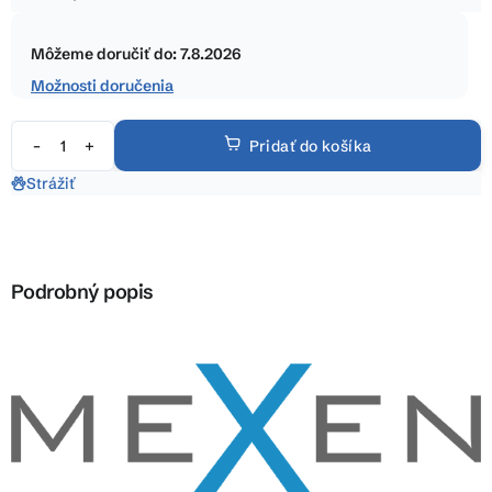
5
Jednotková
hviezdičiek.
cena:
Môžeme doručiť do:
7.8.2026
Možnosti doručenia
Pridať do košíka
Strážiť
Podrobný popis