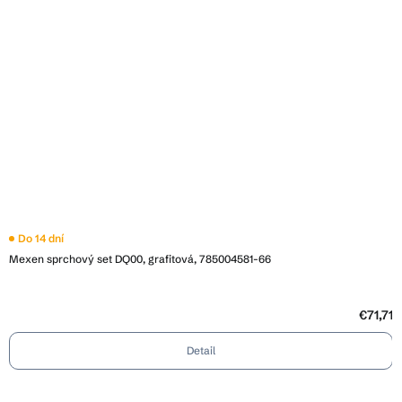
Do 14 dní
Mexen sprchový set DQ00, grafitová, 785004581-66
€71,71
Detail