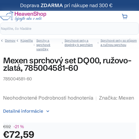
Prejsť
Doprava
ZDARMA
pri nákupe nad 300 €
na
obsah
NÁKUP
KOŠÍK
Domov
Kúpeľňa
Sprchy a
Sprchové sety a
Sprchové sety so stĺpom
sprchové
doplnky k sprchám
a ručnou sprchou
vaničky
Mexen sprchový set DQ00, ružovo-
zlatá, 785004581-60
785004581-60
Priemerné
Neohodnotené
Podrobnosti hodnotenia
Značka:
Mexen
hodnotenie
Detailné informácie
produktu
je
€92
–21 %
0,0
€72,59
z