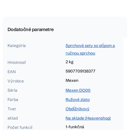
Dodatočné parametre
Kategória
Sprchové sety so stĺpom a
ručnou sprchou
2 kg
Hmotnosť
5907709138377
EAN
Mexen
Výrobca
Séria
Mexen DQ00
Farba
Ružové zlato
Tvar
Obdĺžnikový
sklad
Na sklade (Heavenshop)
1-funkčná
Počet funkcií