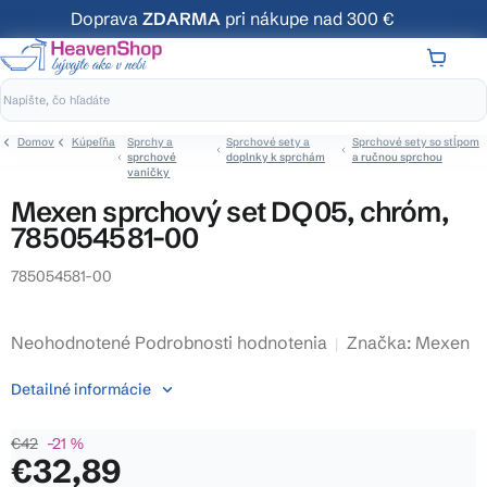
Prejsť
Doprava
ZDARMA
pri nákupe nad 300 €
na
obsah
NÁKUP
KOŠÍK
Domov
Kúpeľňa
Sprchy a
Sprchové sety a
Sprchové sety so stĺpom
sprchové
doplnky k sprchám
a ručnou sprchou
vaničky
Mexen sprchový set DQ05, chróm,
785054581-00
785054581-00
Priemerné
Neohodnotené
Podrobnosti hodnotenia
Značka:
Mexen
hodnotenie
Detailné informácie
produktu
je
€42
–21 %
0,0
€32,89
z