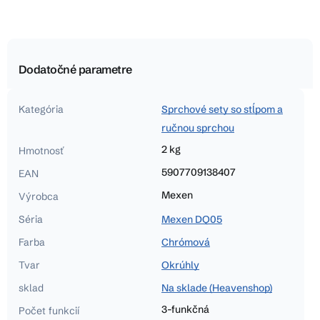
Dodatočné parametre
Kategória
Sprchové sety so stĺpom a
ručnou sprchou
2 kg
Hmotnosť
5907709138407
EAN
Mexen
Výrobca
Séria
Mexen DQ05
Farba
Chrómová
Tvar
Okrúhly
sklad
Na sklade (Heavenshop)
3-funkčná
Počet funkcií