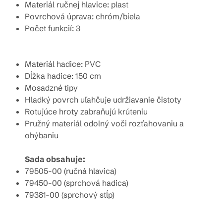
Materiál ručnej hlavice: plast
Povrchová úprava: chróm/biela
Počet funkcií: 3
Materiál hadice: PVC
Dĺžka hadice: 150 cm
Mosadzné tipy
Hladký povrch uľahčuje udržiavanie čistoty
Rotujúce hroty zabraňujú krúteniu
Pružný materiál odolný voči rozťahovaniu a
ohýbaniu
Sada obsahuje:
79505-00 (ručná hlavica)
79450-00 (sprchová hadica)
79381-00 (sprchový stĺp)