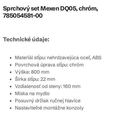
Sprchový set Mexen DQ05, chróm,
785054581-00
Technické údaje:
Materiál stĺpu: nehrdzavejúca oceľ, ABS
Povrchová úprava stĺpu: chróm
Výška: 800 mm
Šírka stĺpu: 22 mm
Vzdialenosť od steny: 160 mm
Miska na mydlo
Posuvný držiak ručnej hlavice
Nastaviteľné montážne konzoly