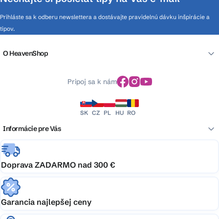
Prihláste sa k odberu newslettera a dostávajte pravidelnú dávku inšpirácie a
tipov.
O HeavenShop
Pripoj sa k nám
SK
CZ
PL
HU
RO
Informácie pre Vás
Doprava ZADARMO nad 300 €
Garancia najlepšej ceny