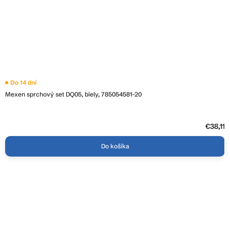
Do 14 dní
Mexen sprchový set DQ05, biely, 785054581-20
€38,11
Do košíka