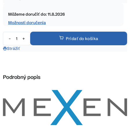
5
Jednotková
hviezdičiek.
cena:
Môžeme doručiť do:
11.8.2026
Možnosti doručenia
Pridať do košíka
Strážiť
Podrobný popis