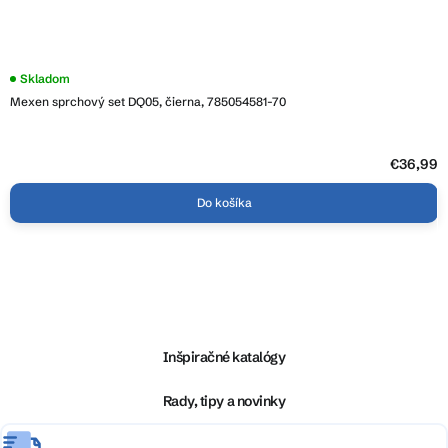
Skladom
Mexen sprchový set DQ05, čierna, 785054581-70
€36,99
Do košíka
Z
á
p
ä
Inšpiračné katalógy
t
i
Rady, tipy a novinky
e