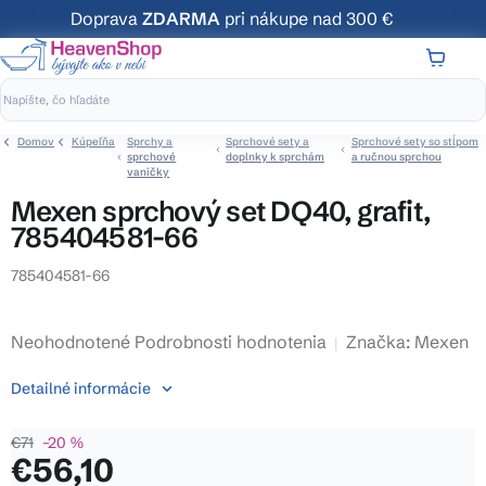
Prejsť
Doprava
ZDARMA
pri nákupe nad 300 €
na
obsah
NÁKUP
KOŠÍK
Domov
Kúpeľňa
Sprchy a
Sprchové sety a
Sprchové sety so stĺpom
sprchové
doplnky k sprchám
a ručnou sprchou
vaničky
Mexen sprchový set DQ40, grafit,
785404581-66
785404581-66
Priemerné
Neohodnotené
Podrobnosti hodnotenia
Značka:
Mexen
hodnotenie
Detailné informácie
produktu
je
€71
–20 %
0,0
€56,10
z