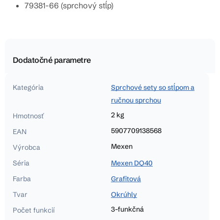
79381-66 (sprchový stĺp)
Dodatočné parametre
Kategória
Sprchové sety so stĺpom a
ručnou sprchou
2 kg
Hmotnosť
5907709138568
EAN
Mexen
Výrobca
Séria
Mexen DQ40
Farba
Grafitová
Tvar
Okrúhly
3-funkčná
Počet funkcií