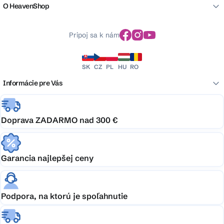
O HeavenShop
Pripoj sa k nám
SK
CZ
PL
HU
RO
Informácie pre Vás
Doprava ZADARMO nad 300 €
Garancia najlepšej ceny
Podpora, na ktorú je spoľahnutie