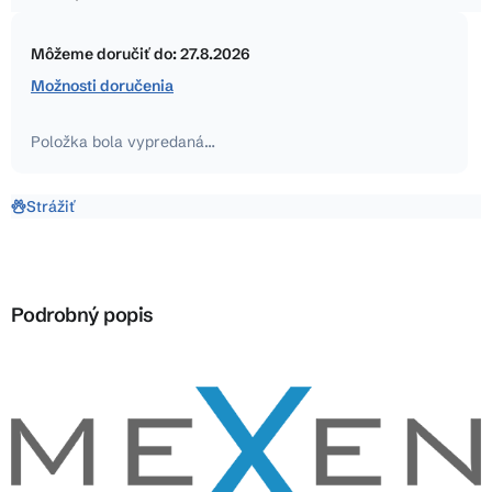
5
Jednotková
hviezdičiek.
cena:
Môžeme doručiť do:
27.8.2026
Možnosti doručenia
Položka bola vypredaná…
Strážiť
Podrobný popis