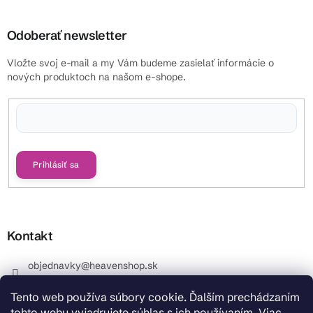
Odoberať newsletter
Vložte svoj e-mail a my Vám budeme zasielať informácie o
nových produktoch na našom e-shope.
Vložením e-mailu súhlasíte s
podmienkami ochrany osobných údajov
Prihlásiť sa
Kontakt
objednavky
@
heavenshop.sk
+421 914 399 399
Tento web používa súbory cookie. Ďalším prechádzaním
_Info objednávky : +421 914 399 399 Pracovné dni od
tohto webu vyjadrujete súhlas s ich používaním. Viac