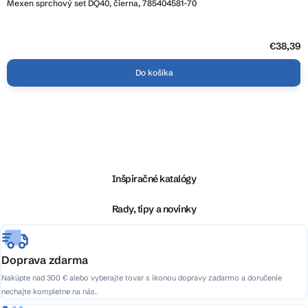
Mexen sprchový set DQ40, čierna, 785404581-70
€38,39
Do košíka
Z
á
p
ä
Inšpiračné katalógy
t
i
Rady, tipy a novinky
e
Doprava zdarma
Nakúpte nad 300 € alebo vyberajte tovar s ikonou dopravy zadarmo a doručenie
nechajte kompletne na nás.