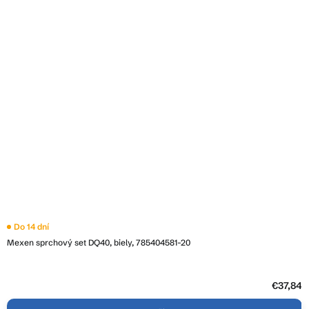
Do 14 dní
Mexen sprchový set DQ40, biely, 785404581-20
€37,84