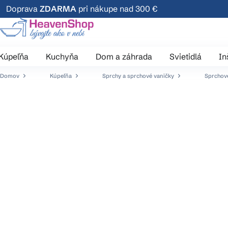
Prejsť
Doprava
ZDARMA
pri nákupe nad 300 €
na
obsah
Kúpeľňa
Kuchyňa
Dom a záhrada
Svietidlá
In
Domov
Kúpeľňa
Sprchy a sprchové vaničky
Sprchové