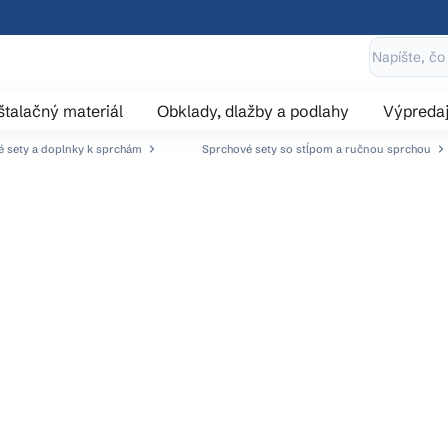
štalačný materiál
Obklady, dlažby a podlahy
Výpreda
 sety a doplnky k sprchám
Sprchové sety so stĺpom a ručnou sprchou