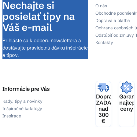
Nechajte si
O nás
posielať tipy na
Obchodné podmienk
Doprava a platba
Váš e-mail
Ochrana osobných ú
Odstúpiť od zmluvy 
Prihláste sa k odberu newslettera a
Kontakty
dostávajte pravidelnú dávku inšpirácie
a tipov.
Informácie pre Vás
Doprava
Garanc
Rady, tipy a novinky
ZADARMO
najlep
nad
ceny
Inšpiračné katalógy
300
Inspirace
€