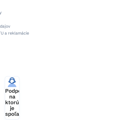
y
dajov
TU a reklamácie
ia
Podpora,
šej
na
ktorú
je
spoľahnutie