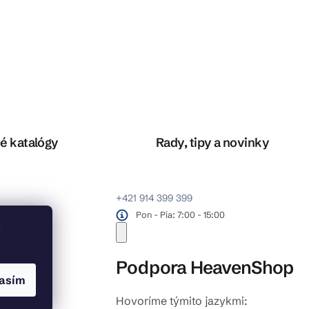
é katalógy
Rady, tipy a novinky
+421 914 399 399
Pon - Pia: 7:00 - 15:00
u
Podpora HeavenShop
asím
Hovoríme týmito jazykmi: