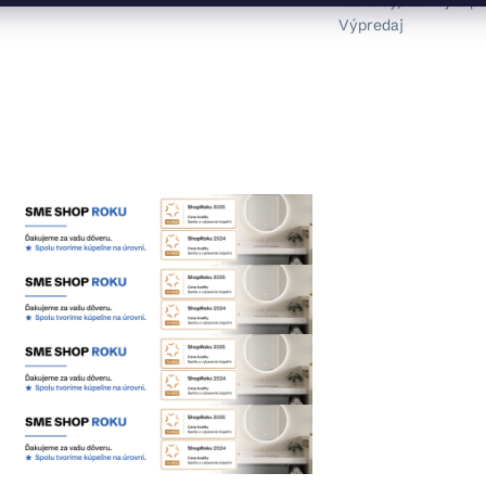
Obklady, dlažby a p
Výpredaj