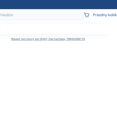
Prázdny košík
NÁKUPNÝ
KOŠÍK
j
Mexen sprchový set DQ47, čierna/zlatá, 785494581-75