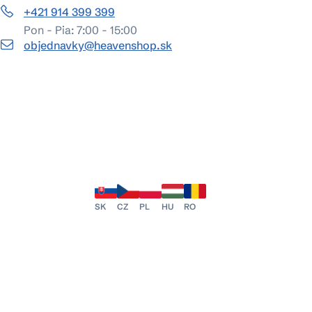
+421 914 399 399
Pon - Pia: 7:00 - 15:00
objednavky@heavenshop.sk
SK
CZ
PL
HU
RO