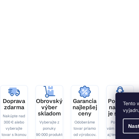
Z
á
p
ä
t
i
e
Doprava
Obrovský
Garancia
Podpora,
Tento 
zdarma
výber
najlepšej
na ktorú
vyjadru
skladom
ceny
je spoľah
Nakúpte nad
300 € alebo
Vyberajte z
Odoberáme
Pomôžeme
Nas
vyberajte
ponuky
tovar priamo
vám s výberom
tovar s ikonou
90 000 produktov.
od výrobcov.
aj technickými