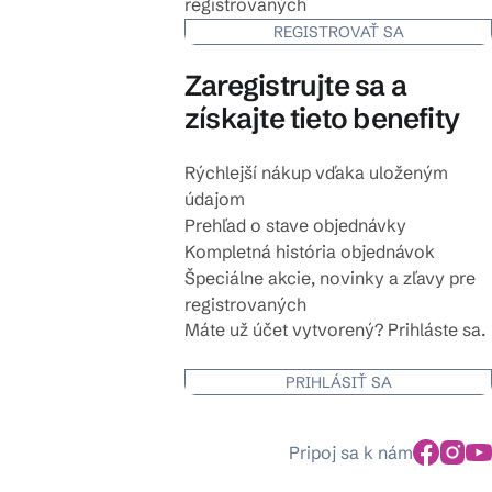
registrovaných
REGISTROVAŤ SA
Zaregistrujte sa a
získajte tieto benefity
Rýchlejší nákup vďaka uloženým
údajom
Prehľad o stave objednávky
Kompletná história objednávok
Špeciálne akcie, novinky a zľavy pre
registrovaných
Máte už účet vytvorený? Prihláste sa.
PRIHLÁSIŤ SA
Pripoj sa k nám