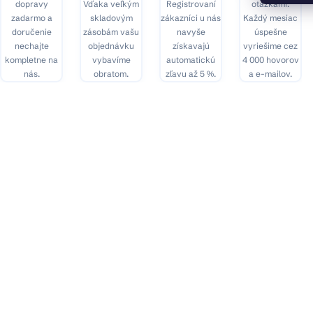
dopravy
Vďaka veľkým
Registrovaní
otázkami.
zadarmo a
skladovým
zákazníci u nás
Každý mesiac
doručenie
zásobám vašu
navyše
úspešne
nechajte
objednávku
získavajú
vyriešime cez
kompletne na
vybavíme
automatickú
4 000 hovorov
nás.
obratom.
zľavu až 5 %.
a e-mailov.