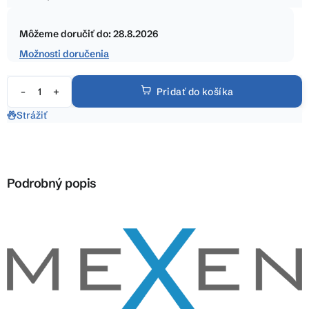
5
Jednotková
hviezdičiek.
cena:
Môžeme doručiť do:
28.8.2026
Možnosti doručenia
Pridať do košíka
Strážiť
Podrobný popis