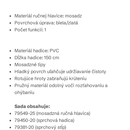
Materiál ručnej hlavice: mosadz
Povrchová úprava: biela/zlatá
Počet funkcií: 1
Materiál hadice: PVC
Dĺžka hadice: 150 cm
Mosadzné tipy
Hladký povrch uľahčuje udržiavanie čistoty
Rotujúce hroty zabraňujú krúteniu
Pružný materiál odolný voči rozťahovaniu a
ohýbaniu
Sada obsahuje:
79549-25 (mosadzná ručná hlavica)
79450-20 (sprchová hadica)
79381-20 (sprchový stĺp)