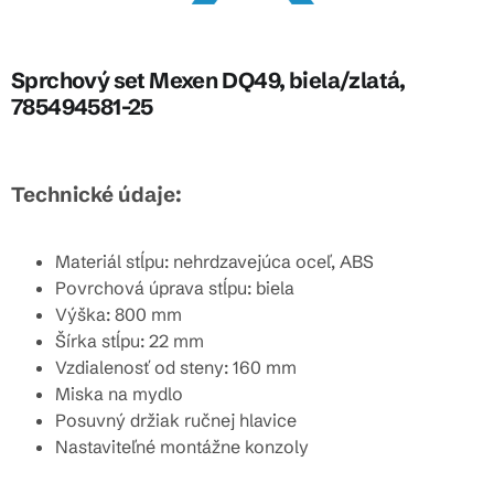
Sprchový set Mexen DQ49, biela/zlatá,
785494581-25
Technické údaje:
Materiál stĺpu: nehrdzavejúca oceľ, ABS
Povrchová úprava stĺpu: biela
Výška: 800 mm
Šírka stĺpu: 22 mm
Vzdialenosť od steny: 160 mm
Miska na mydlo
Posuvný držiak ručnej hlavice
Nastaviteľné montážne konzoly