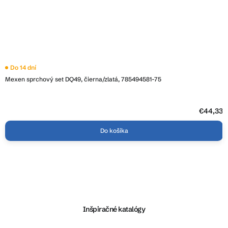
Do 14 dní
Mexen sprchový set DQ49, čierna/zlatá, 785494581-75
€44,33
Do košíka
Z
á
p
ä
Inšpiračné katalógy
t