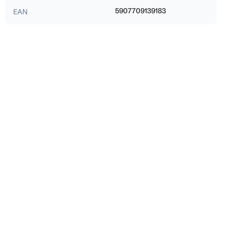
5907709139183
EAN