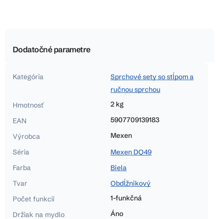
Dodatočné parametre
Kategória
Sprchové sety so stĺpom a
ručnou sprchou
2 kg
Hmotnosť
5907709139183
EAN
Mexen
Výrobca
Séria
Mexen DQ49
Farba
Biela
Tvar
Obdĺžnikový
1-funkčná
Počet funkcií
Áno
Držiak na mydlo