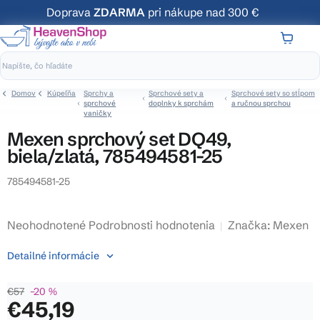
Prejsť
Doprava
ZDARMA
pri nákupe nad 300 €
na
obsah
NÁKUP
KOŠÍK
Domov
Kúpeľňa
Sprchy a
Sprchové sety a
Sprchové sety so stĺpom
sprchové
doplnky k sprchám
a ručnou sprchou
vaničky
Mexen sprchový set DQ49,
biela/zlatá, 785494581-25
785494581-25
Priemerné
Neohodnotené
Podrobnosti hodnotenia
Značka:
Mexen
hodnotenie
Detailné informácie
produktu
je
€57
–20 %
0,0
€45,19
z