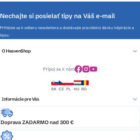
Nechajte si posielať tipy na Váš e-mail
Prihláste sa k odberu newslettera a dostávajte pravidelnú dávku inšpirácie a
tipov.
O HeavenShop
Pripoj sa k nám
SK
CZ
PL
HU
RO
Informácie pre Vás
Doprava ZADARMO nad 300 €