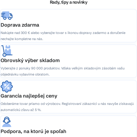
i
Rady, tipy a novinky
e
Doprava zdarma
Nakúpte nad 300 € alebo vyberajte tovar s ikonou dopravy zadarmo a doručenie
nechajte kompletne na nás.
Obrovský výber skladom
Vyberajte z ponuky 90 000 produktov. Vďaka veľkým skladovým zásobám vašu
objednávku vybavíme obratom.
Garancia najlepšej ceny
Odoberáme tovar priamo od výrobcov. Registrovaní zákazníci u nás navyše získavajú
automatickú zľavu až 5 %.
Podpora, na ktorú je spoľah