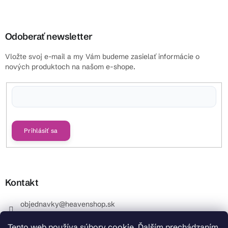
Odoberať newsletter
Vložte svoj e-mail a my Vám budeme zasielať informácie o
nových produktoch na našom e-shope.
Vložením e-mailu súhlasíte s
podmienkami ochrany osobných údajov
Prihlásiť sa
Kontakt
objednavky
@
heavenshop.sk
+421 914 399 399
Tento web používa súbory cookie. Ďalším prechádzaním
_Info objednávky : +421 914 399 399 Pracovné dni od