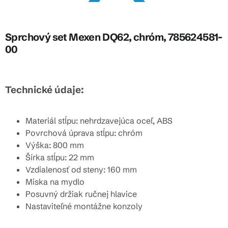
Sprchový set Mexen DQ62, chróm, 785624581-
00
Technické údaje:
Materiál stĺpu: nehrdzavejúca oceľ, ABS
Povrchová úprava stĺpu: chróm
Výška: 800 mm
Šírka stĺpu: 22 mm
Vzdialenosť od steny: 160 mm
Miska na mydlo
Posuvný držiak ručnej hlavice
Nastaviteľné montážne konzoly