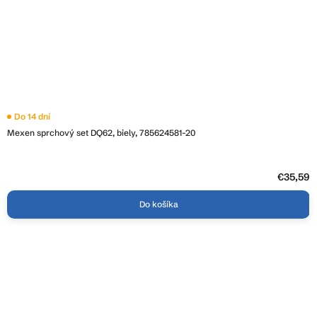
Do 14 dní
Mexen sprchový set DQ62, biely, 785624581-20
€35,59
Do košíka