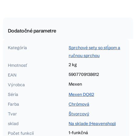
Dodatočné parametre
Kategória
Sprchové sety so stĺpom a
ručnou sprchou
2 kg
Hmotnosť
5907709138612
EAN
Mexen
Výrobca
Séria
Mexen DQ62
Farba
Chrómová
Tvar
Štvorcový
sklad
Na sklade (Heavenshop)
1-funkčná
Počet funkcií