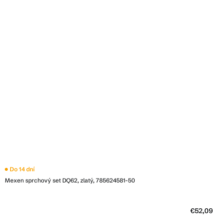
Do 14 dní
Mexen sprchový set DQ62, zlatý, 785624581-50
€52,09