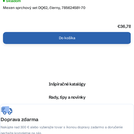
Skladom
Mexen sprchový set DQ62, čierny, 785624581-70
€36,78
Do košíka
Z
á
p
ä
Inšpiračné katalógy
t
i
Rady, tipy a novinky
e
Doprava zdarma
Nakúpte nad 300 € alebo vyberajte tovar s ikonou dopravy zadarmo a doručenie
nechajte kompletne na nás.