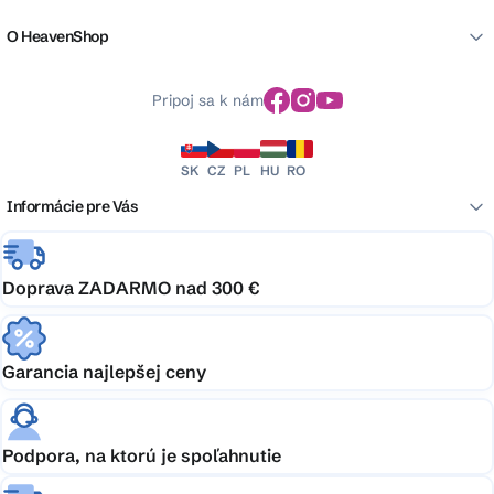
O HeavenShop
Pripoj sa k nám
SK
CZ
PL
HU
RO
Informácie pre Vás
Doprava ZADARMO nad 300 €
Garancia najlepšej ceny
Podpora, na ktorú je spoľahnutie