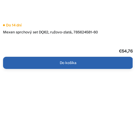
Do 14 dní
Mexen sprchový set DQ62, ružovo-zlatá, 785624581-60
€54,76
Do košíka