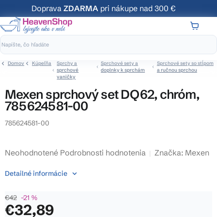
Prejsť
Doprava
ZDARMA
pri nákupe nad 300 €
na
obsah
NÁKUP
KOŠÍK
Domov
Kúpeľňa
Sprchy a
Sprchové sety a
Sprchové sety so stĺpom
sprchové
doplnky k sprchám
a ručnou sprchou
vaničky
Mexen sprchový set DQ62, chróm,
785624581-00
785624581-00
Priemerné
Neohodnotené
Podrobnosti hodnotenia
Značka:
Mexen
hodnotenie
Detailné informácie
produktu
je
€42
–21 %
0,0
€32,89
z