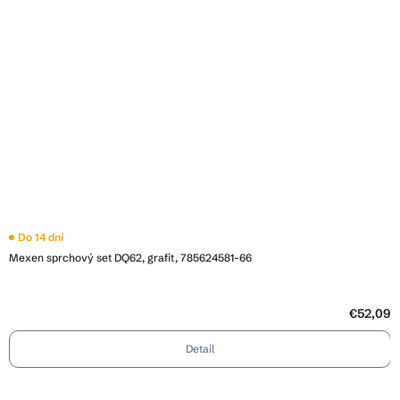
Do 14 dní
Mexen sprchový set DQ62, grafit, 785624581-66
€52,09
Detail