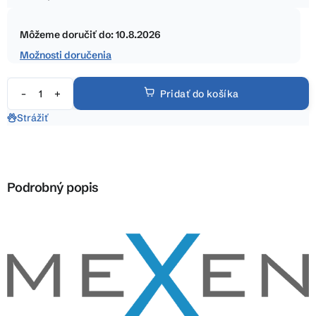
5
Jednotková
hviezdičiek.
cena:
Môžeme doručiť do:
10.8.2026
Možnosti doručenia
Pridať do košíka
Strážiť
Podrobný popis