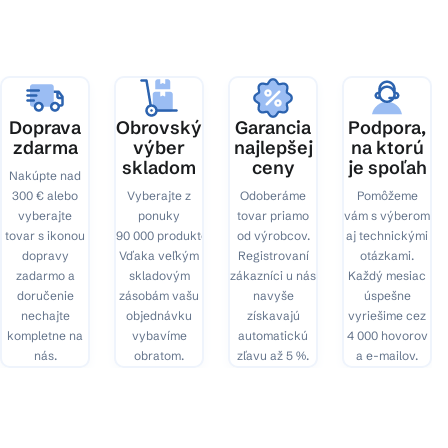
ä
t
i
e
Doprava
Obrovský
Garancia
Podpora,
zdarma
výber
najlepšej
na ktorú
skladom
ceny
je spoľah
Nakúpte nad
300 € alebo
Vyberajte z
Odoberáme
Pomôžeme
vyberajte
ponuky
tovar priamo
vám s výberom
tovar s ikonou
90 000 produktov.
od výrobcov.
aj technickými
dopravy
Vďaka veľkým
Registrovaní
otázkami.
zadarmo a
skladovým
zákazníci u nás
Každý mesiac
doručenie
zásobám vašu
navyše
úspešne
nechajte
objednávku
získavajú
vyriešime cez
kompletne na
vybavíme
automatickú
4 000 hovorov
nás.
obratom.
zľavu až 5 %.
a e-mailov.