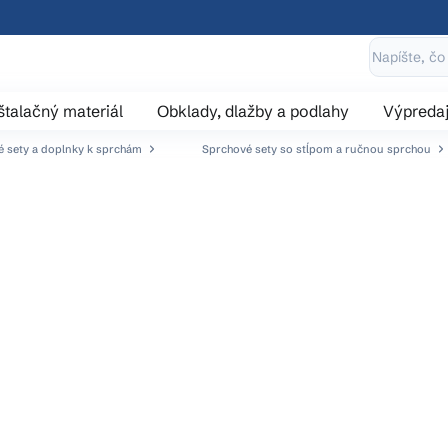
štalačný materiál
Obklady, dlažby a podlahy
Výpreda
 sety a doplnky k sprchám
Sprchové sety so stĺpom a ručnou sprchou