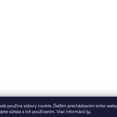
web používa súbory cookie. Ďalším prechádzaním tohto web
jete súhlas s ich používaním. Viac informácií
tu
.