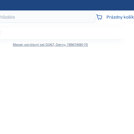
Prázdny košík
NÁKUPNÝ
KOŠÍK
j
Mexen sprchový set DQ67, čierny, 785674581-70