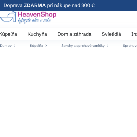
Prejsť
Doprava
ZDARMA
pri nákupe nad 300 €
na
obsah
Kúpeľňa
Kuchyňa
Dom a záhrada
Svietidlá
In
Domov
Kúpeľňa
Sprchy a sprchové vaničky
Sprchové