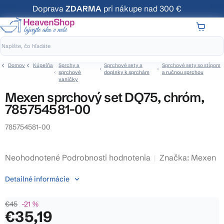
Prejsť
Doprava
ZDARMA
pri nákupe nad 300 €
na
obsah
NÁKUP
KOŠÍK
Domov
Kúpeľňa
Sprchy a
Sprchové sety a
Sprchové sety so stĺpom
sprchové
doplnky k sprchám
a ručnou sprchou
vaničky
Mexen sprchový set DQ75, chróm,
785754581-00
785754581-00
Priemerné
Neohodnotené
Podrobnosti hodnotenia
Značka:
Mexen
hodnotenie
Detailné informácie
produktu
je
€45
–21 %
0,0
€35,19
z