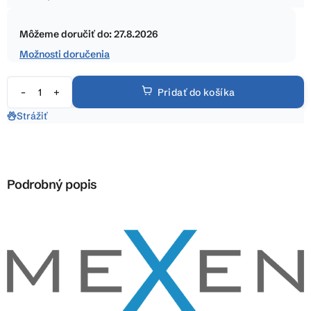
5
Jednotková
hviezdičiek.
cena:
Môžeme doručiť do:
27.8.2026
Možnosti doručenia
Pridať do košíka
Strážiť
Podrobný popis