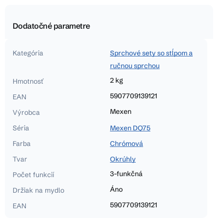
Dodatočné parametre
Kategória
Sprchové sety so stĺpom a
ručnou sprchou
2 kg
Hmotnosť
5907709139121
EAN
Mexen
Výrobca
Séria
Mexen DQ75
Farba
Chrómová
Tvar
Okrúhly
3-funkčná
Počet funkcií
Áno
Držiak na mydlo
5907709139121
EAN