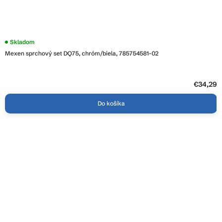
Skladom
Mexen sprchový set DQ75, chróm/biela, 785754581-02
€34,29
Do košíka