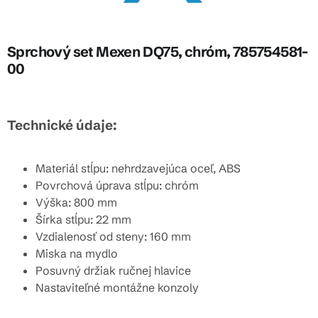
Sprchový set Mexen DQ75, chróm, 785754581-
00
Technické údaje:
Materiál stĺpu: nehrdzavejúca oceľ, ABS
Povrchová úprava stĺpu: chróm
Výška: 800 mm
Šírka stĺpu: 22 mm
Vzdialenosť od steny: 160 mm
Miska na mydlo
Posuvný držiak ručnej hlavice
Nastaviteľné montážne konzoly