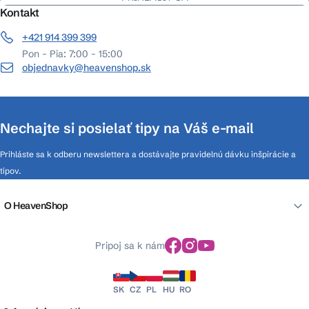
Kontakt
+421 914 399 399
Pon - Pia: 7:00 - 15:00
objednavky@heavenshop.sk
Nechajte si posielať tipy na Váš e-mail
Prihláste sa k odberu newslettera a dostávajte pravidelnú dávku inšpirácie a
tipov.
O HeavenShop
Pripoj sa k nám
SK
CZ
PL
HU
RO