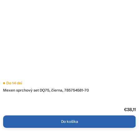
Do 14 dní
Mexen sprchový set DQ75, čierna, 785754581-70
€38,11
Do košíka