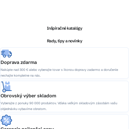
Z
á
p
ä
Inšpiračné katalógy
t
i
Rady, tipy a novinky
e
Doprava zdarma
Nakúpte nad 300 € alebo vyberajte tovar s ikonou dopravy zadarmo a doručenie
nechajte kompletne na nás.
Obrovský výber skladom
Vyberajte z ponuky 90 000 produktov. Vďaka veľkým skladovým zásobám vašu
objednávku vybavíme obratom.
Garancia najlepšej ceny