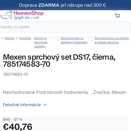
Prejsť
Doprava
ZDARMA
pri nákupe nad 300 €
na
obsah
NÁKUP
KOŠÍK
Domov
Kúpeľňa
Sprchy a
Sprchové sety a
Sprchové sety so stĺpom
sprchové
doplnky k sprchám
a ručnou sprchou
vaničky
Mexen sprchový set DS17, čierna,
785174583-70
785174583-70
Priemerné
Neohodnotené
Podrobnosti hodnotenia
Značka:
Mexen
hodnotenie
Detailné informácie
produktu
je
€52
–21 %
0,0
€40,76
z