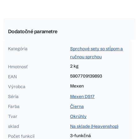
Dodatočné parametre
Kategória
Sprchové sety so stĺpom a
ručnou sprchou
2 kg
Hmotnosť
5907709139893
EAN
Mexen
Výrobca
Séria
Mexen DS17
Farba
Čierna
Tvar
Okrúhly
sklad
Na sklade (Heavenshop)
3-funkčná
Počet funkcií