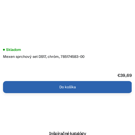
Skladom
Mexen sprchový set DS17, chróm, 785174583-00
€39,69
Do košíka
Z
á
p
ä
Inšpiračné katalógy