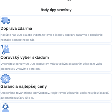
t
i
Rady, tipy a novinky
e
Doprava zdarma
Nakúpte nad 300 € alebo vyberajte tovar s ikonou dopravy zadarmo a doručenie
nechajte kompletne na nás.
Obrovský výber skladom
Vyberajte z ponuky 90 000 produktov. Vďaka veľkým skladovým zásobám vašu
objednávku vybavíme obratom.
Garancia najlepšej ceny
Odoberáme tovar priamo od výrobcov. Registrovaní zákazníci u nás navyše získavajú
automatickú zľavu až 5 %.