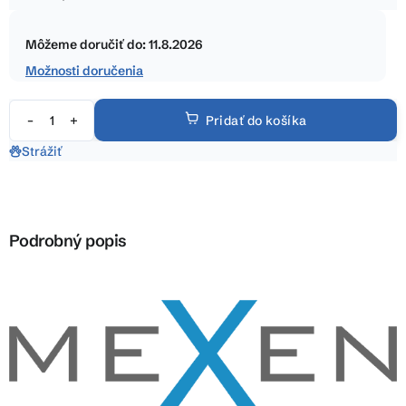
5
Jednotková
hviezdičiek.
cena:
Môžeme doručiť do:
11.8.2026
Možnosti doručenia
Pridať do košíka
Strážiť
Podrobný popis