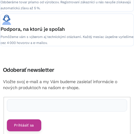
Odoberáme tovar priamo od výrobcov. Registrovaní zákazníci u nás navyše získavajú
automatickú zľavu až 5 %.
Podpora, na ktorú je spoľah
Pomôžeme vám s výberom aj technickými otázkami. Každý mesiac úspešne vyriešime
cez 4 000 hovorov a e-mailov.
Odoberať newsletter
Vložte svoj e-mail a my Vám budeme zasielať informácie o
nových produktoch na našom e-shope.
Vložením e-mailu súhlasíte s
podmienkami ochrany osobných údajov
Prihlásiť sa