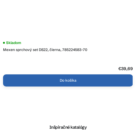
Skladom
Mexen sprchový set DS22, čierna, 785224583-70
€39,69
Do košíka
Z
á
p
ä
Inšpiračné katalógy
t