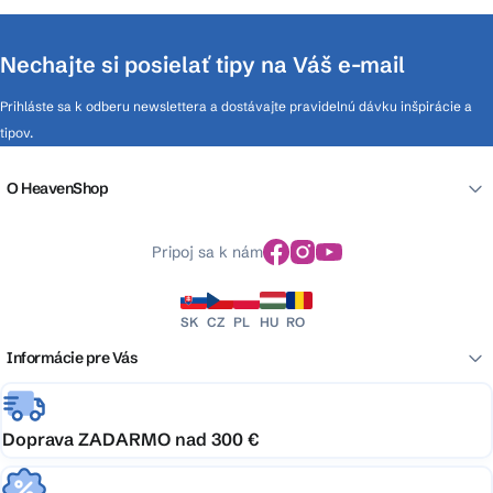
Nechajte si posielať tipy na Váš e-mail
Prihláste sa k odberu newslettera a dostávajte pravidelnú dávku inšpirácie a
tipov.
O HeavenShop
Pripoj sa k nám
SK
CZ
PL
HU
RO
Informácie pre Vás
Doprava ZADARMO nad 300 €