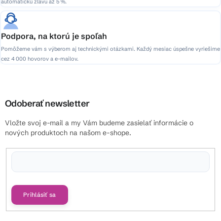
automatickú zľavu až 5 %.
Podpora, na ktorú je spoľah
Pomôžeme vám s výberom aj technickými otázkami. Každý mesiac úspešne vyriešime
cez 4 000 hovorov a e-mailov.
Odoberať newsletter
Vložte svoj e-mail a my Vám budeme zasielať informácie o
nových produktoch na našom e-shope.
Vložením e-mailu súhlasíte s
podmienkami ochrany osobných údajov
Prihlásiť sa