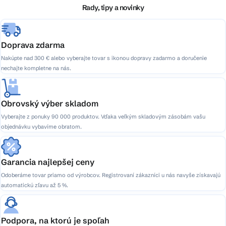
i
Rady, tipy a novinky
e
Doprava zdarma
Nakúpte nad 300 € alebo vyberajte tovar s ikonou dopravy zadarmo a doručenie
nechajte kompletne na nás.
Obrovský výber skladom
Vyberajte z ponuky 90 000 produktov. Vďaka veľkým skladovým zásobám vašu
objednávku vybavíme obratom.
Garancia najlepšej ceny
Odoberáme tovar priamo od výrobcov. Registrovaní zákazníci u nás navyše získavajú
automatickú zľavu až 5 %.
Podpora, na ktorú je spoľah