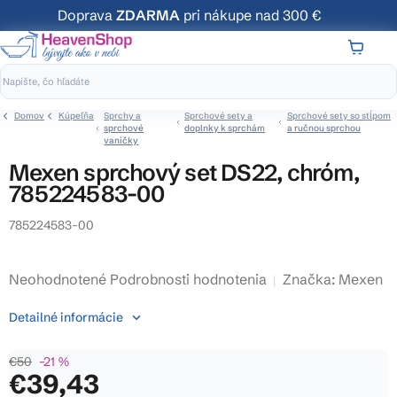
Prejsť
Doprava
ZDARMA
pri nákupe nad 300 €
na
obsah
NÁKUP
KOŠÍK
Domov
Kúpeľňa
Sprchy a
Sprchové sety a
Sprchové sety so stĺpom
sprchové
doplnky k sprchám
a ručnou sprchou
vaničky
Mexen sprchový set DS22, chróm,
785224583-00
785224583-00
Priemerné
Neohodnotené
Podrobnosti hodnotenia
Značka:
Mexen
hodnotenie
Detailné informácie
produktu
je
€50
–21 %
0,0
€39,43
z