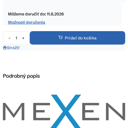
5
Jednotková
hviezdičiek.
cena:
Môžeme doručiť do:
11.8.2026
Možnosti doručenia
Pridať do košíka
Strážiť
Podrobný popis