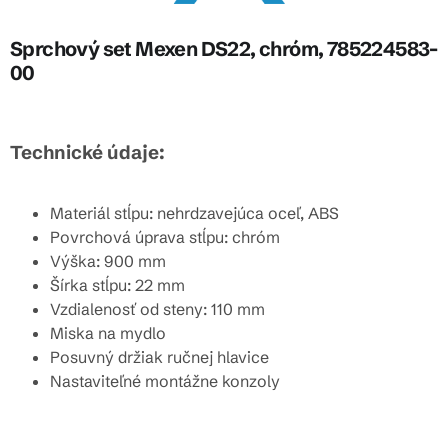
Sprchový set Mexen DS22, chróm, 785224583-
00
Technické údaje:
Materiál stĺpu: nehrdzavejúca oceľ, ABS
Povrchová úprava stĺpu: chróm
Výška: 900 mm
Šírka stĺpu: 22 mm
Vzdialenosť od steny: 110 mm
Miska na mydlo
Posuvný držiak ručnej hlavice
Nastaviteľné montážne konzoly