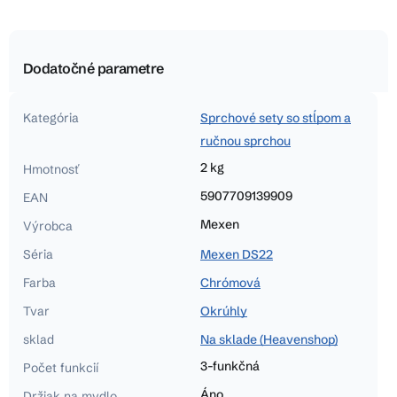
Dodatočné parametre
Kategória
Sprchové sety so stĺpom a
ručnou sprchou
2 kg
Hmotnosť
5907709139909
EAN
Mexen
Výrobca
Séria
Mexen DS22
Farba
Chrómová
Tvar
Okrúhly
sklad
Na sklade (Heavenshop)
3-funkčná
Počet funkcií
Áno
Držiak na mydlo