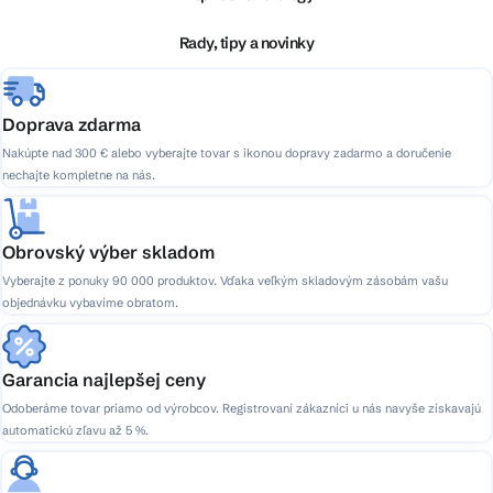
t
i
Rady, tipy a novinky
e
Doprava zdarma
Nakúpte nad 300 € alebo vyberajte tovar s ikonou dopravy zadarmo a doručenie
nechajte kompletne na nás.
Obrovský výber skladom
Vyberajte z ponuky 90 000 produktov. Vďaka veľkým skladovým zásobám vašu
objednávku vybavíme obratom.
Garancia najlepšej ceny
Odoberáme tovar priamo od výrobcov. Registrovaní zákazníci u nás navyše získavajú
automatickú zľavu až 5 %.