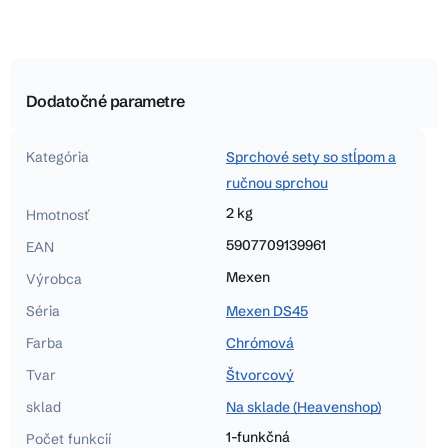
Dodatočné parametre
Kategória
Sprchové sety so stĺpom a
ručnou sprchou
2 kg
Hmotnosť
5907709139961
EAN
Mexen
Výrobca
Séria
Mexen DS45
Farba
Chrómová
Tvar
Štvorcový
sklad
Na sklade (Heavenshop)
1-funkčná
Počet funkcií