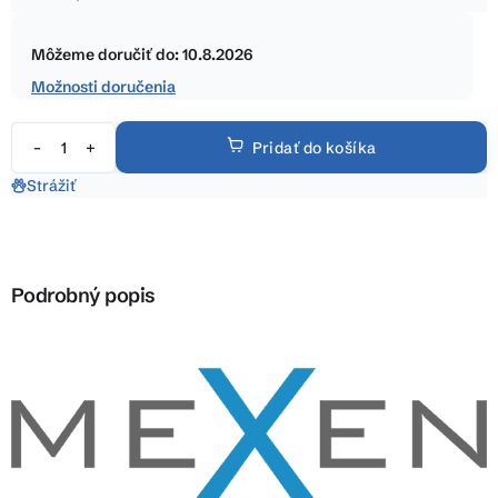
5
Jednotková
hviezdičiek.
cena:
Môžeme doručiť do:
10.8.2026
Možnosti doručenia
Pridať do košíka
Strážiť
Podrobný popis