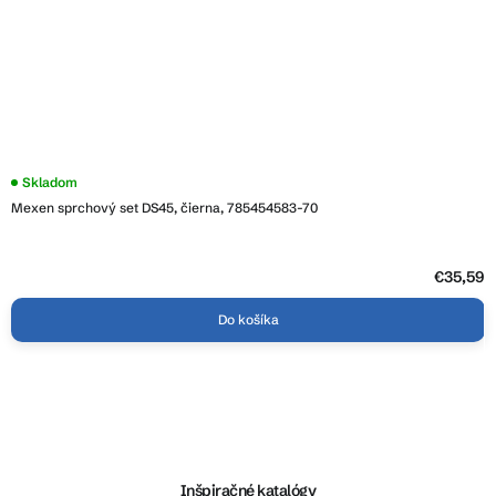
Skladom
Mexen sprchový set DS45, čierna, 785454583-70
€35,59
Do košíka
Z
á
p
ä
Inšpiračné katalógy