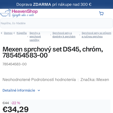
Prejsť
Doprava
ZDARMA
pri nákupe nad 300 €
na
obsah
NÁKUP
KOŠÍK
Domov
Kúpeľňa
Sprchy a
Sprchové sety a
Sprchové sety so stĺpom
sprchové
doplnky k sprchám
a ručnou sprchou
vaničky
Mexen sprchový set DS45, chróm,
785454583-00
785454583-00
Priemerné
Neohodnotené
Podrobnosti hodnotenia
Značka:
Mexen
hodnotenie
Detailné informácie
produktu
je
€44
–22 %
0,0
€34,29
z