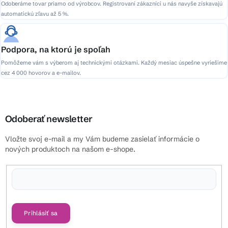
Odoberáme tovar priamo od výrobcov. Registrovaní zákazníci u nás navyše získavajú
automatickú zľavu až 5 %.
Podpora, na ktorú je spoľah
Pomôžeme vám s výberom aj technickými otázkami. Každý mesiac úspešne vyriešime
cez 4 000 hovorov a e-mailov.
Odoberať newsletter
Vložte svoj e-mail a my Vám budeme zasielať informácie o
nových produktoch na našom e-shope.
Vložením e-mailu súhlasíte s
podmienkami ochrany osobných údajov
Prihlásiť sa