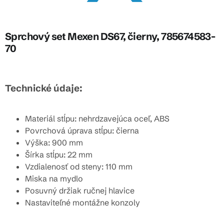
Sprchový set Mexen DS67, čierny, 785674583-
70
Technické údaje:
Materiál stĺpu: nehrdzavejúca oceľ, ABS
Povrchová úprava stĺpu: čierna
Výška: 900 mm
Šírka stĺpu: 22 mm
Vzdialenosť od steny: 110 mm
Miska na mydlo
Posuvný držiak ručnej hlavice
Nastaviteľné montážne konzoly