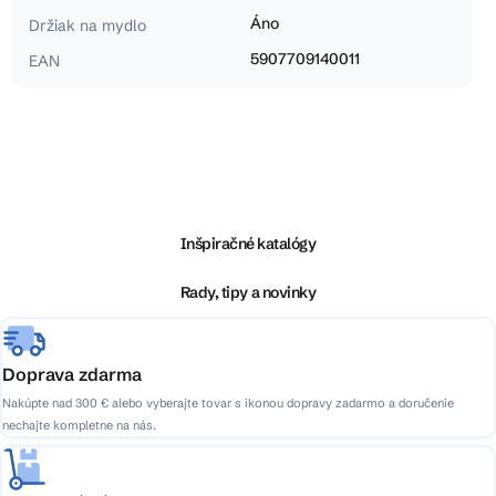
Áno
Držiak na mydlo
5907709140011
EAN
Z
á
p
ä
Inšpiračné katalógy
t
i
Rady, tipy a novinky
e
Doprava zdarma
Nakúpte nad 300 € alebo vyberajte tovar s ikonou dopravy zadarmo a doručenie
nechajte kompletne na nás.