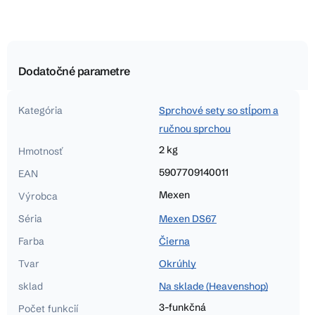
Dodatočné parametre
Kategória
Sprchové sety so stĺpom a
ručnou sprchou
2 kg
Hmotnosť
5907709140011
EAN
Mexen
Výrobca
Séria
Mexen DS67
Farba
Čierna
Tvar
Okrúhly
sklad
Na sklade (Heavenshop)
3-funkčná
Počet funkcií