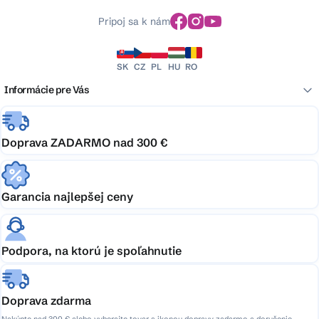
Pripoj sa k nám
SK
CZ
PL
HU
RO
Informácie pre Vás
Doprava ZADARMO nad 300 €
Garancia najlepšej ceny
Podpora, na ktorú je spoľahnutie
Doprava zdarma
Nakúpte nad 300 € alebo vyberajte tovar s ikonou dopravy zadarmo a doručenie