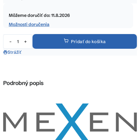
5
Jednotková
hviezdičiek.
cena:
Môžeme doručiť do:
11.8.2026
Možnosti doručenia
Pridať do košíka
Strážiť
Podrobný popis