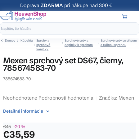
Prejsť
Doprava
ZDARMA
pri nákupe nad 300 €
na
obsah
NÁKUP
KOŠÍK
Domov
Kúpeľňa
Sprchy a
Sprchové sety a
Sprchové sety so stĺpom
sprchové
doplnky k sprchám
a ručnou sprchou
vaničky
Mexen sprchový set DS67, čierny,
785674583-70
785674583-70
Priemerné
Neohodnotené
Podrobnosti hodnotenia
Značka:
Mexen
hodnotenie
Detailné informácie
produktu
je
€45
–20 %
0,0
€35,59
z