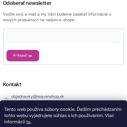
Odoberať newsletter
Vložte svoj e-mail a my Vám budeme zasielať informácie o
nových produktoch na našom e-shope.
Vložením e-mailu súhlasíte s
podmienkami ochrany osobných údajov
Prihlásiť sa
Kontakt
objednavky
@
heavenshop.sk
+421 914 399 399
Tento web používa súbory cookie. Ďalším prechádzaním
_Info objednávky : +421 914 399 399 Pracovné dni od
tohto webu vyjadrujete súhlas s ich používaním. Viac
8.00 hod. do 12.00 . REKLAMÁCIE : +421 914 399 399
informácií
tu
.
HeavenShop.sk