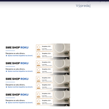
Obklady, dlažby a p
Výpredaj