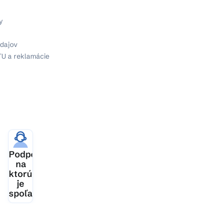
y
dajov
TU a reklamácie
ia
Podpora,
šej
na
ktorú
je
spoľahnutie