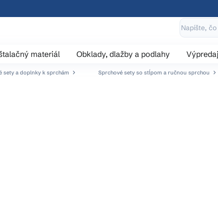
štalačný materiál
Obklady, dlažby a podlahy
Výpreda
 sety a doplnky k sprchám
Sprchové sety so stĺpom a ručnou sprchou