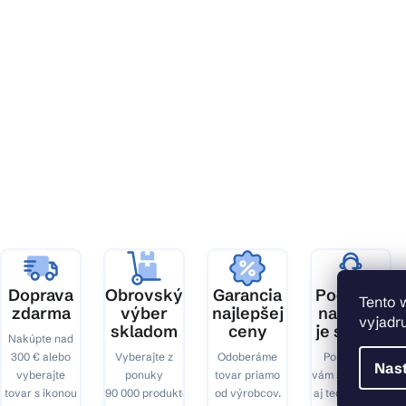
Z
á
p
ä
t
i
e
Doprava
Obrovský
Garancia
Podpora,
Tento 
zdarma
výber
najlepšej
na ktorú
vyjadru
skladom
ceny
je spoľah
Nakúpte nad
300 € alebo
Vyberajte z
Odoberáme
Pomôžeme
Nas
vyberajte
ponuky
tovar priamo
vám s výberom
tovar s ikonou
90 000 produktov.
od výrobcov.
aj technickými