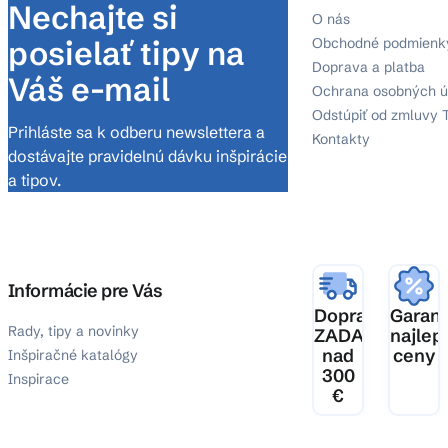
Nechajte si
O nás
posielať tipy na
Obchodné podmienk
Doprava a platba
Váš e-mail
Ochrana osobných ú
Odstúpiť od zmluvy 
Prihláste sa k odberu newslettera a
Kontakty
dostávajte pravidelnú dávku inšpirácie
a tipov.
Informácie pre Vás
Doprava
Garanc
Rady, tipy a novinky
ZADARMO
najlep
nad
ceny
Inšpiračné katalógy
300
Inspirace
€