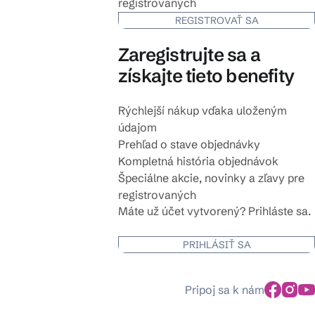
registrovaných
REGISTROVAŤ SA
Zaregistrujte sa a
získajte tieto benefity
Rýchlejší nákup vďaka uloženým
údajom
Prehľad o stave objednávky
Kompletná história objednávok
Špeciálne akcie, novinky a zľavy pre
registrovaných
Máte už účet vytvorený? Prihláste sa.
PRIHLÁSIŤ SA
Pripoj sa k nám