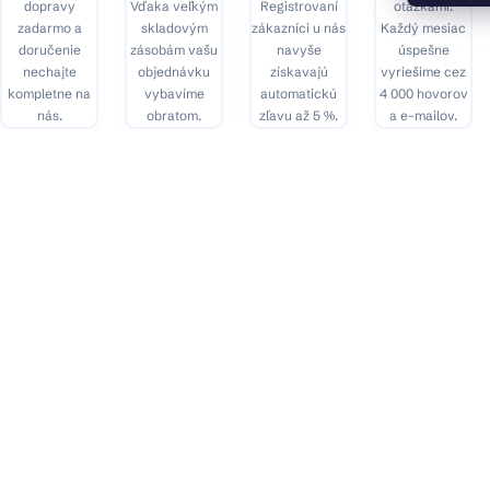
dopravy
Vďaka veľkým
Registrovaní
otázkami.
zadarmo a
skladovým
zákazníci u nás
Každý mesiac
doručenie
zásobám vašu
navyše
úspešne
nechajte
objednávku
získavajú
vyriešime cez
kompletne na
vybavíme
automatickú
4 000 hovorov
nás.
obratom.
zľavu až 5 %.
a e-mailov.