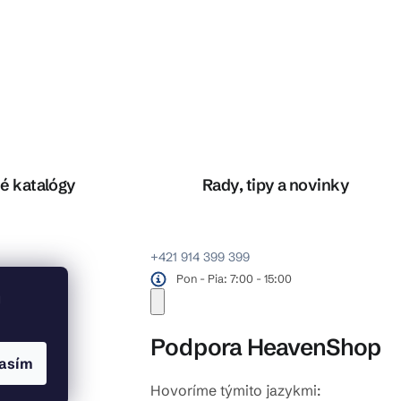
é katalógy
Rady, tipy a novinky
+421 914 399 399
Pon - Pia: 7:00 - 15:00
u
Podpora HeavenShop
asím
Hovoríme týmito jazykmi: