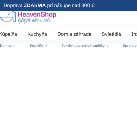
Prejsť
Doprava
ZDARMA
pri nákupe nad 300 €
na
obsah
Kúpeľňa
Kuchyňa
Dom a záhrada
Svietidlá
In
Domov
Kúpeľňa
Sprchy a sprchové vaničky
Sprchové