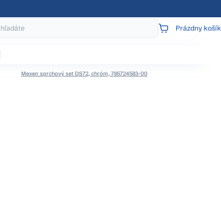
Prázdny košík
NÁKUPNÝ
KOŠÍK
j
Mexen sprchový set DS72, chróm, 785724583-00