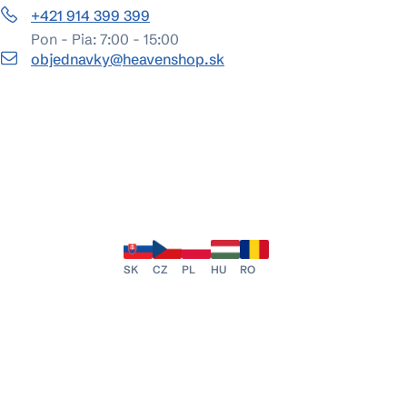
+421 914 399 399
Pon - Pia: 7:00 - 15:00
objednavky@heavenshop.sk
SK
CZ
PL
HU
RO