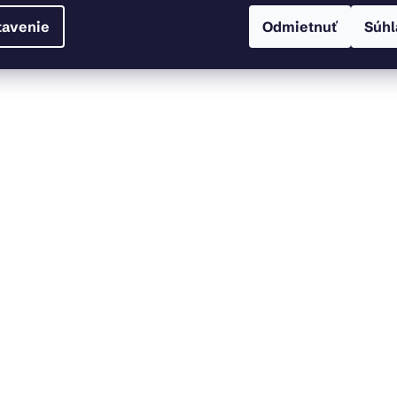
tavenie
Odmietnuť
Súhl