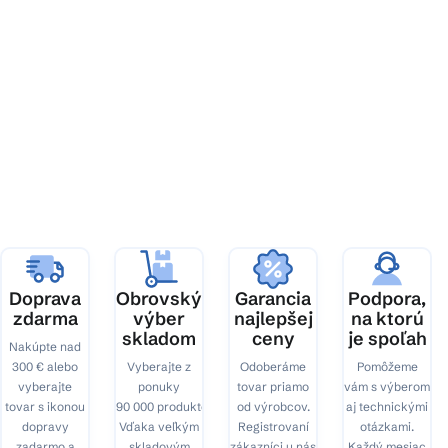
Z
á
p
ä
t
i
e
Doprava
Obrovský
Garancia
Podpora,
zdarma
výber
najlepšej
na ktorú
skladom
ceny
je spoľah
Nakúpte nad
300 € alebo
Vyberajte z
Odoberáme
Pomôžeme
vyberajte
ponuky
tovar priamo
vám s výberom
tovar s ikonou
90 000 produktov.
od výrobcov.
aj technickými
dopravy
Vďaka veľkým
Registrovaní
otázkami.
zadarmo a
skladovým
zákazníci u nás
Každý mesiac