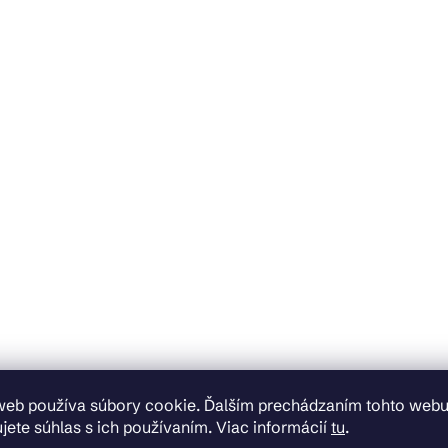
web používa súbory cookie. Ďalším prechádzaním tohto web
jete súhlas s ich používaním. Viac informácií
tu
.