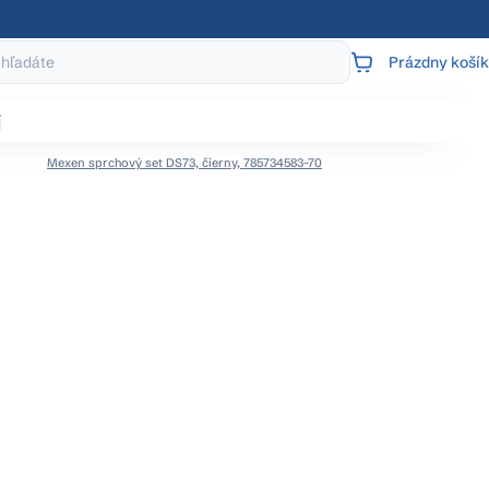
Prázdny košík
NÁKUPNÝ
KOŠÍK
j
Mexen sprchový set DS73, čierny, 785734583-70