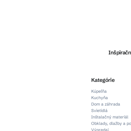
Inšpiračn
Preskočiť kategórie
Kategórie
Kúpeľňa
Kuchyňa
Dom a záhrada
Svietidlá
Inštalačný materiál
Obklady, dlažby a p
Výpredaj