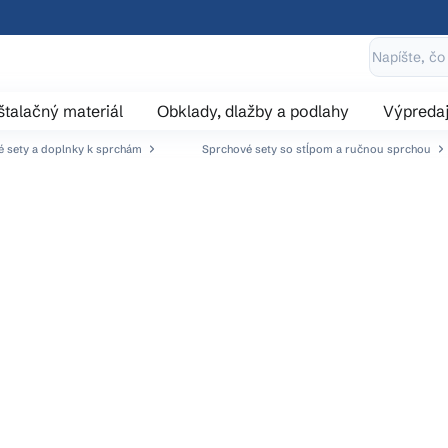
štalačný materiál
Obklady, dlažby a podlahy
Výpreda
 sety a doplnky k sprchám
Sprchové sety so stĺpom a ručnou sprchou