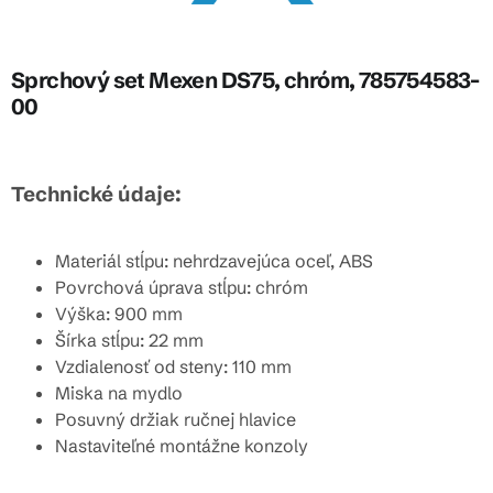
Sprchový set Mexen DS75, chróm, 785754583-
00
Technické údaje:
Materiál stĺpu: nehrdzavejúca oceľ, ABS
Povrchová úprava stĺpu: chróm
Výška: 900 mm
Šírka stĺpu: 22 mm
Vzdialenosť od steny: 110 mm
Miska na mydlo
Posuvný držiak ručnej hlavice
Nastaviteľné montážne konzoly