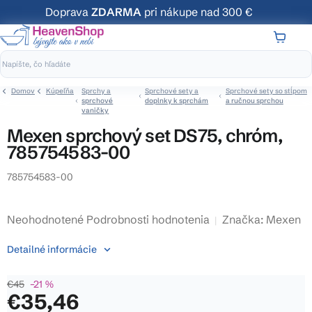
Prejsť
Doprava
ZDARMA
pri nákupe nad 300 €
na
obsah
NÁKUP
KOŠÍK
Domov
Kúpeľňa
Sprchy a
Sprchové sety a
Sprchové sety so stĺpom
sprchové
doplnky k sprchám
a ručnou sprchou
vaničky
Mexen sprchový set DS75, chróm,
785754583-00
785754583-00
Priemerné
Neohodnotené
Podrobnosti hodnotenia
Značka:
Mexen
hodnotenie
Detailné informácie
produktu
je
€45
–21 %
0,0
€35,46
z