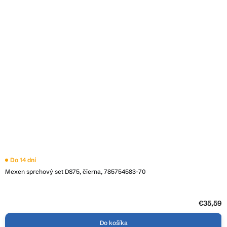
Do 14 dní
Mexen sprchový set DS75, čierna, 785754583-70
€35,59
Do košíka