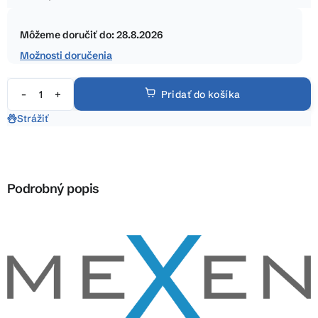
5
Jednotková
hviezdičiek.
cena:
Môžeme doručiť do:
28.8.2026
Možnosti doručenia
Pridať do košíka
Strážiť
Podrobný popis