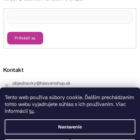
Vložením e-mailu súhlasíte s
podmienkami ochrany osobných údajov
Prihlásiť sa
Kontakt
objednavky
@
heavenshop.sk
+421 914 399 399
Tento web používa súbory cookie. Ďalším prechádzaním
_Info objednávky : +421 914 399 399 Pracovné dni od
tohto webu vyjadrujete súhlas s ich používaním. Viac
8.00 hod. do 12.00 . REKLAMÁCIE : +421 914 399 399
informácií
tu
.
HeavenShop.sk
HeavenShop.sk
Nastavenie