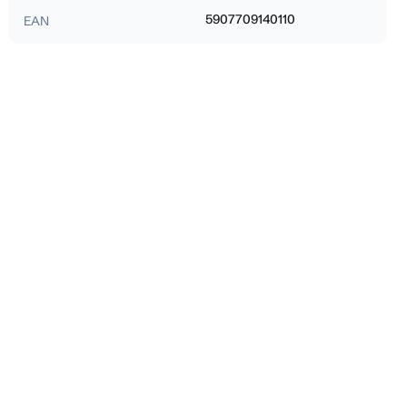
5907709140110
EAN