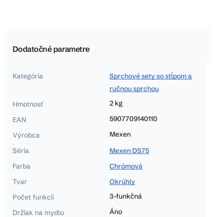
Dodatočné parametre
Kategória
Sprchové sety so stĺpom a
ručnou sprchou
2 kg
Hmotnosť
5907709140110
EAN
Mexen
Výrobca
Séria
Mexen DS75
Farba
Chrómová
Tvar
Okrúhly
3-funkčná
Počet funkcií
Áno
Držiak na mydlo