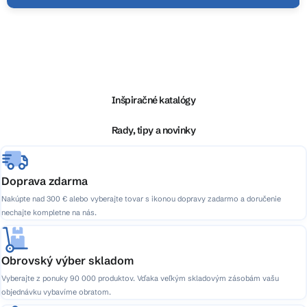
Z
á
p
ä
Inšpiračné katalógy
t
i
Rady, tipy a novinky
e
Doprava zdarma
Nakúpte nad 300 € alebo vyberajte tovar s ikonou dopravy zadarmo a doručenie
nechajte kompletne na nás.
Obrovský výber skladom
Vyberajte z ponuky 90 000 produktov. Vďaka veľkým skladovým zásobám vašu
objednávku vybavíme obratom.