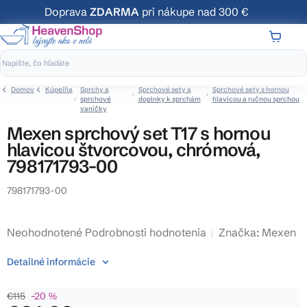
Prejsť
Doprava
ZDARMA
pri nákupe nad 300 €
na
obsah
NÁKUP
KOŠÍK
Domov
Kúpeľňa
Sprchy a
Sprchové sety a
Sprchové sety s hornou
sprchové
doplnky k sprchám
hlavicou a ručnou sprchou
vaničky
Mexen sprchový set T17 s hornou
hlavicou štvorcovou, chrómová,
798171793-00
798171793-00
Priemerné
Neohodnotené
Podrobnosti hodnotenia
Značka:
Mexen
hodnotenie
Detailné informácie
produktu
je
€115
–20 %
0,0