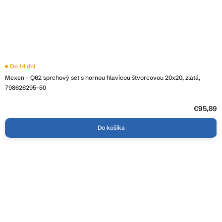
Do 14 dní
Mexen - Q62 sprchový set s hornou hlavicou štvorcovou 20x20, zlatá,
798626295-50
€95,89
Do košíka