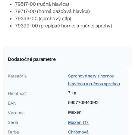
79517-00 (ručná hlavica)
79717-00 (horná dažďová hlavica)
79393-00 (sprchový stĺp)
79399-00 (prepípač hornej a ručnej sprchy)
Dodatočné parametre
Kategória
Sprchové sety s hornou
hlavicou a ručnou sprchou
7 kg
Hmotnosť
5907709140912
EAN
Mexen
Výrobca
Séria
Mexen T17
Farba
Chrómová