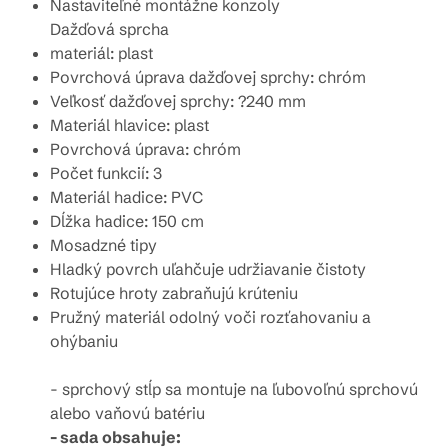
Nastaviteľné montážne konzoly
Dažďová sprcha
materiál: plast
Povrchová úprava dažďovej sprchy: chróm
Veľkosť dažďovej sprchy: ?240 mm
Materiál hlavice: plast
Povrchová úprava: chróm
Počet funkcií: 3
Materiál hadice: PVC
Dĺžka hadice: 150 cm
Mosadzné tipy
Hladký povrch uľahčuje udržiavanie čistoty
Rotujúce hroty zabraňujú krúteniu
Pružný materiál odolný voči rozťahovaniu a
ohýbaniu
- sprchový stĺp sa montuje na ľubovoľnú sprchovú
alebo vaňovú batériu
- sada obsahuje: