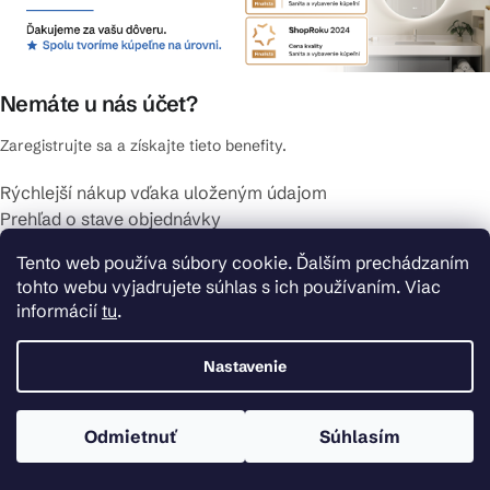
Nemáte u nás účet?
Zaregistrujte sa a získajte tieto benefity.
Rýchlejší nákup vďaka uloženým údajom
Prehľad o stave objednávky
Kompletná história objednávok
Tento web používa súbory cookie. Ďalším prechádzaním
Špeciálne akcie, novinky a zľavy pre registrovaných
tohto webu vyjadrujete súhlas s ich používaním. Viac
REGISTROVAŤ SA
informácií
tu
.
Zaregistrujte sa a získajte tieto benefity
Nastavenie
Rýchlejší nákup vďaka uloženým údajom
Prehľad o stave objednávky
Odmietnuť
Súhlasím
Kompletná história objednávok
Špeciálne akcie, novinky a zľavy pre registrovaných