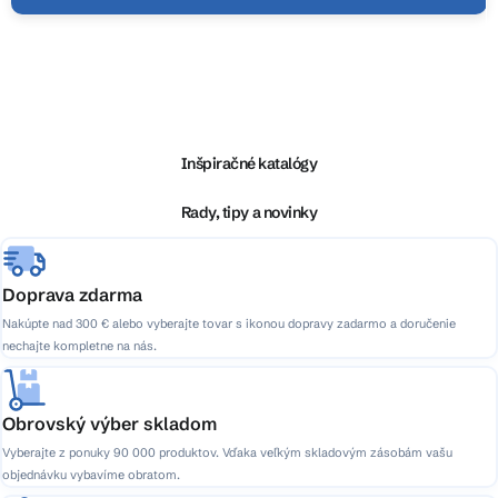
Z
á
p
ä
Inšpiračné katalógy
t
i
Rady, tipy a novinky
e
Doprava zdarma
Nakúpte nad 300 € alebo vyberajte tovar s ikonou dopravy zadarmo a doručenie
nechajte kompletne na nás.
Obrovský výber skladom
Vyberajte z ponuky 90 000 produktov. Vďaka veľkým skladovým zásobám vašu
objednávku vybavíme obratom.