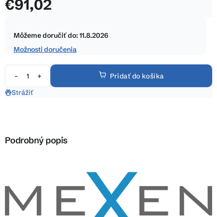
€91,02
z
5
Jednotková
hviezdičiek.
cena:
Môžeme doručiť do:
11.8.2026
Možnosti doručenia
Pridať do košíka
Strážiť
Podrobný popis