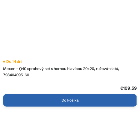
Do 14 dní
Mexen - Q40 sprchový set s hornou hlavicou 20x20, ružová-zlatá,
798404095-60
€109,59
Do košíka