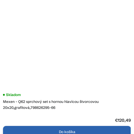
Skladom
Mexen - Q62 sprchový set s hornou hlavicou štvorcovou
20x20,grafitová,798626295-66
€120,49
Do košíka