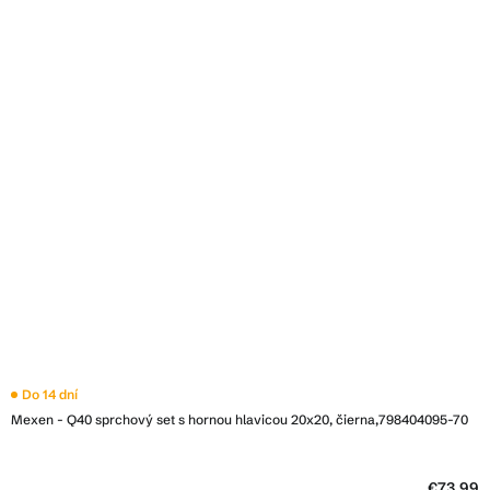
Do 14 dní
Mexen - Q40 sprchový set s hornou hlavicou 20x20, čierna,798404095-70
€73,99