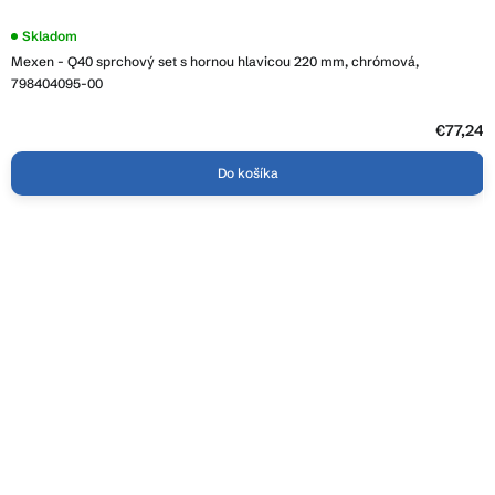
Skladom
Mexen - Q40 sprchový set s hornou hlavicou 220 mm, chrómová,
798404095-00
€77,24
Do košíka