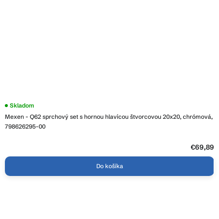
Skladom
Mexen - Q62 sprchový set s hornou hlavicou štvorcovou 20x20, chrómová,
798626295-00
€69,89
Do košíka