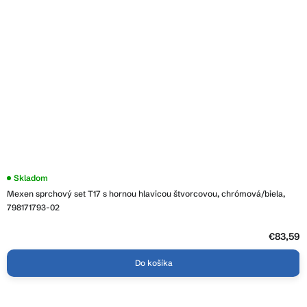
Skladom
Mexen sprchový set T17 s hornou hlavicou štvorcovou, chrómová/biela,
798171793-02
€83,59
Do košíka