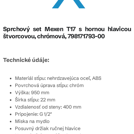
Sprchový set Mexen T17 s hornou hlavicou
štvorcovou, chrómová, 798171793-00
Technické údáje:
Materiál stĺpu: nehrdzavejúca oceľ, ABS
Povrchová úprava stĺpu: chróm
Výška: 950 mm
Šírka stĺpu: 22 mm
Vzdialenosť od steny: 400 mm
Pripojenie: G 1/2"
Miska na mydlo
Posuvný držiak ručnej hlavice