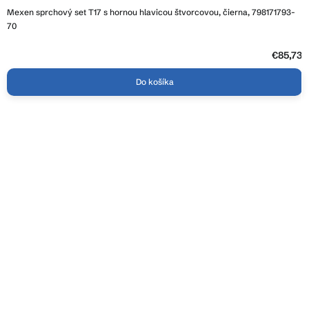
Mexen sprchový set T17 s hornou hlavicou štvorcovou, čierna, 798171793-
70
€85,73
Do košíka