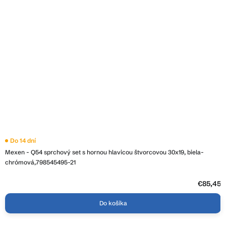
Do 14 dní
Mexen - Q54 sprchový set s hornou hlavicou štvorcovou 30x19, biela-
chrómová,798545495-21
€85,45
Do košíka