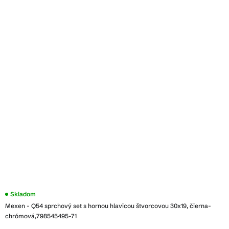
Skladom
Mexen - Q54 sprchový set s hornou hlavicou štvorcovou 30x19, čierna-
chrómová,798545495-71