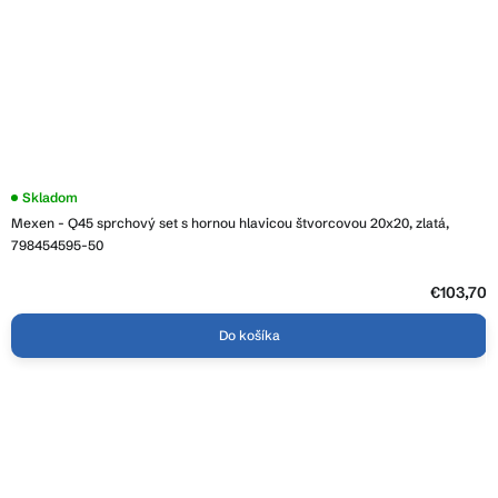
Skladom
Mexen - Q45 sprchový set s hornou hlavicou štvorcovou 20x20, zlatá,
798454595-50
€103,70
Do košíka