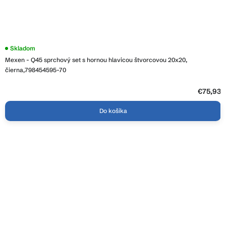
Skladom
Mexen - Q45 sprchový set s hornou hlavicou štvorcovou 20x20,
čierna,798454595-70
€75,93
Do košíka