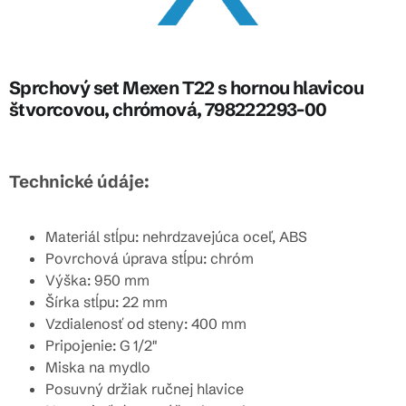
Sprchový set Mexen T22 s hornou hlavicou
štvorcovou, chrómová, 798222293-00
Technické údáje:
Materiál stĺpu: nehrdzavejúca oceľ, ABS
Povrchová úprava stĺpu: chróm
Výška: 950 mm
Šírka stĺpu: 22 mm
Vzdialenosť od steny: 400 mm
Pripojenie: G 1/2"
Miska na mydlo
Posuvný držiak ručnej hlavice