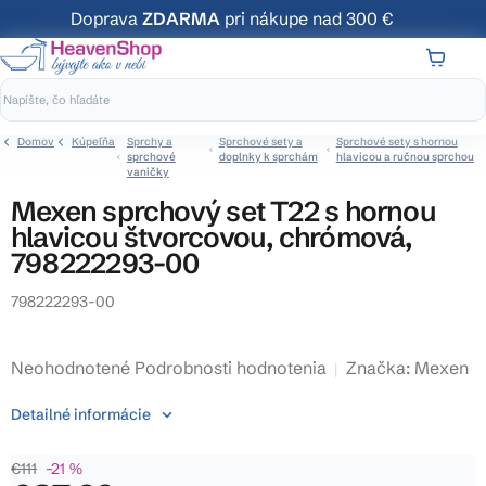
Prejsť
Doprava
ZDARMA
pri nákupe nad 300 €
na
obsah
NÁKUP
KOŠÍK
Domov
Kúpeľňa
Sprchy a
Sprchové sety a
Sprchové sety s hornou
sprchové
doplnky k sprchám
hlavicou a ručnou sprchou
vaničky
Mexen sprchový set T22 s hornou
hlavicou štvorcovou, chrómová,
798222293-00
798222293-00
Priemerné
Neohodnotené
Podrobnosti hodnotenia
Značka:
Mexen
hodnotenie
Detailné informácie
produktu
je
€111
–21 %
0,0