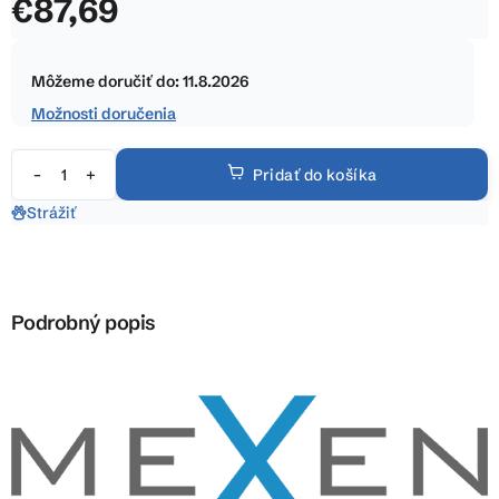
€87,69
z
5
Jednotková
hviezdičiek.
cena:
Môžeme doručiť do:
11.8.2026
Možnosti doručenia
Pridať do košíka
Strážiť
Podrobný popis