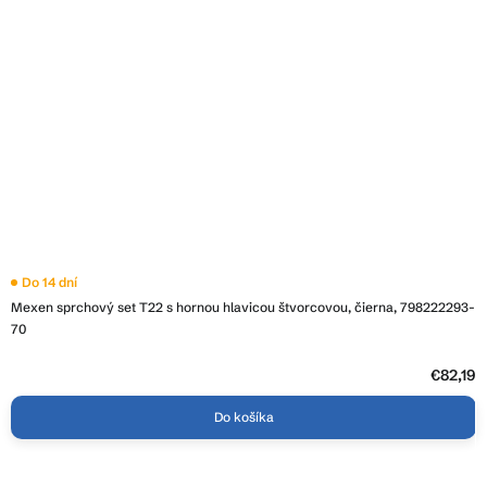
Do 14 dní
Mexen sprchový set T22 s hornou hlavicou štvorcovou, čierna, 798222293-
70
€82,19
Do košíka