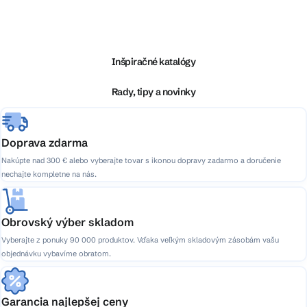
Z
á
p
ä
Inšpiračné katalógy
t
i
Rady, tipy a novinky
e
Doprava zdarma
Nakúpte nad 300 € alebo vyberajte tovar s ikonou dopravy zadarmo a doručenie
nechajte kompletne na nás.
Obrovský výber skladom
Vyberajte z ponuky 90 000 produktov. Vďaka veľkým skladovým zásobám vašu
objednávku vybavíme obratom.
Garancia najlepšej ceny