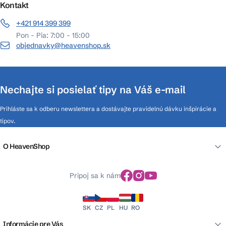
Kontakt
+421 914 399 399
Pon - Pia: 7:00 - 15:00
objednavky@heavenshop.sk
Nechajte si posielať tipy na Váš e-mail
Prihláste sa k odberu newslettera a dostávajte pravidelnú dávku inšpirácie a
tipov.
O HeavenShop
Pripoj sa k nám
SK
CZ
PL
HU
RO
Informácie pre Vás