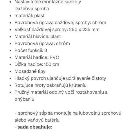
Nastaviteľné montážne konzoly
Dažďová sprcha
materiál: plast
Povrchová úprava dažďovej sprchy: chróm
Veľkosť dažďovej sprchy: 260 x 235
mm
Materiál hlavice: plast
Povrchová úprava: chróm
Počet funkcií: 3
Materiál hadice: PVC
Dĺžka hadice: 150 cm
Mosadzné tipy
Hladký povrch uľahčuje udržiavanie čistoty
Rotujúce hroty zabraňujú krúteniu
Pružný materiál odolný voči rozťahovaniu a
ohýbaniu
- sprchový stĺp sa montuje na ľubovoľnú sprchovú
alebo vaňovú batériu
- sada obsahuje: