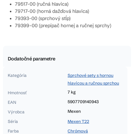
79517-00 (ručná hlavica)
79717-00 (horná dažďová hlavica)
79393-00 (sprchový stĺp)
79399-00 (prepípač hornej a ručnej sprchy)
Dodatočné parametre
Kategória
Sprchové sety s hornou
hlavicou a ručnou sprchou
7 kg
Hmotnosť
5907709140943
EAN
Mexen
Výrobca
Séria
Mexen T22
Farba
Chrómová