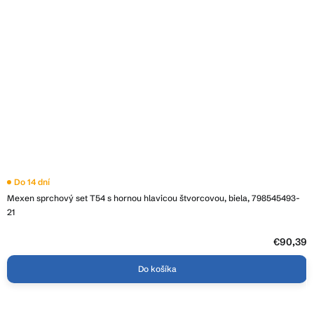
Do 14 dní
Mexen sprchový set T54 s hornou hlavicou štvorcovou, biela, 798545493-
21
€90,39
Do košíka