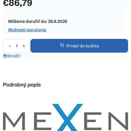
€86,79
z
5
Jednotková
hviezdičiek.
cena:
Môžeme doručiť do:
28.8.2026
Možnosti doručenia
Pridať do košíka
Strážiť
Podrobný popis