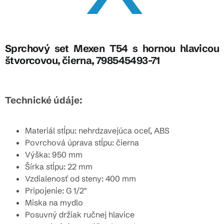
Sprchový set Mexen T54 s hornou hlavicou
štvorcovou, čierna, 798545493-71
Technické údáje:
Materiál stĺpu: nehrdzavejúca oceľ, ABS
Povrchová úprava stĺpu: čierna
Výška: 950 mm
Šírka stĺpu: 22 mm
Vzdialenosť od steny: 400 mm
Pripojenie: G 1/2"
Miska na mydlo
Posuvný držiak ručnej hlavice