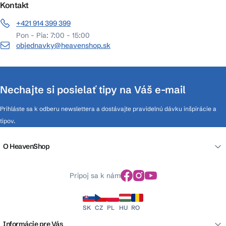
Kontakt
+421 914 399 399
Pon - Pia: 7:00 - 15:00
objednavky@heavenshop.sk
Nechajte si posielať tipy na Váš e-mail
Prihláste sa k odberu newslettera a dostávajte pravidelnú dávku inšpirácie a
tipov.
O HeavenShop
Pripoj sa k nám
SK
CZ
PL
HU
RO
Informácie pre Vás