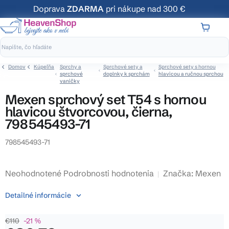
Prejsť
Doprava
ZDARMA
pri nákupe nad 300 €
na
obsah
NÁKUP
KOŠÍK
Domov
Kúpeľňa
Sprchy a
Sprchové sety a
Sprchové sety s hornou
sprchové
doplnky k sprchám
hlavicou a ručnou sprchou
vaničky
Mexen sprchový set T54 s hornou
hlavicou štvorcovou, čierna,
798545493-71
798545493-71
Priemerné
Neohodnotené
Podrobnosti hodnotenia
Značka:
Mexen
hodnotenie
Detailné informácie
produktu
je
€110
–21 %
0,0