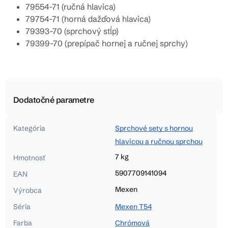
79554-71 (ručná hlavica)
79754-71 (horná dažďová hlavica)
79393-70 (sprchový stĺp)
79399-70 (prepípač hornej a ručnej sprchy)
Dodatočné parametre
Kategória
Sprchové sety s hornou
hlavicou a ručnou sprchou
7 kg
Hmotnosť
5907709141094
EAN
Mexen
Výrobca
Séria
Mexen T54
Farba
Chrómová