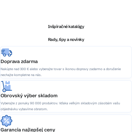
Z
á
p
ä
Inšpiračné katalógy
t
i
Rady, tipy a novinky
e
Doprava zdarma
Nakúpte nad 300 € alebo vyberajte tovar s ikonou dopravy zadarmo a doručenie
nechajte kompletne na nás.
Obrovský výber skladom
Vyberajte z ponuky 90 000 produktov. Vďaka veľkým skladovým zásobám vašu
objednávku vybavíme obratom.
Garancia najlepšej ceny