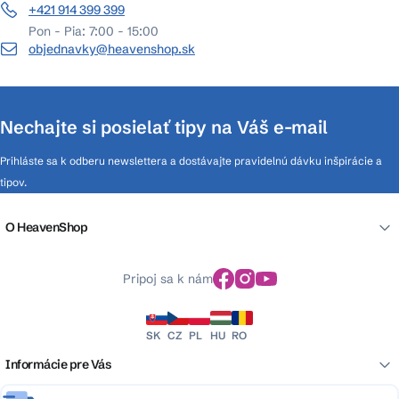
+421 914 399 399
Pon - Pia: 7:00 - 15:00
objednavky@heavenshop.sk
Nechajte si posielať tipy na Váš e-mail
Prihláste sa k odberu newslettera a dostávajte pravidelnú dávku inšpirácie a
tipov.
O HeavenShop
Pripoj sa k nám
SK
CZ
PL
HU
RO
Informácie pre Vás