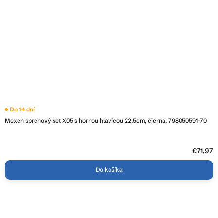
Do 14 dní
Mexen sprchový set X05 s hornou hlavicou 22,5cm, čierna, 798050591-70
€71,97
Do košíka
Z