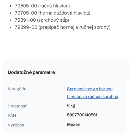
79505-00 (ručná hlavica)
79705-00 (horná dažďová hlavica)
79391-00 (sprchový stĺp)
79399-00 (prepípač hornej a ručnej sprchy)
Dodatočné parametre
Kategória
Sprchové sety s hornou
hlavicou a ručnou sprchou
6 kg
Hmotnosť
5907709140561
EAN
Mexen
Výrobca