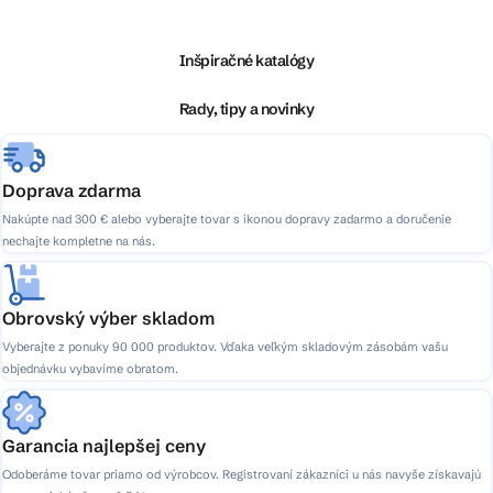
á
p
ä
Inšpiračné katalógy
t
i
Rady, tipy a novinky
e
Doprava zdarma
Nakúpte nad 300 € alebo vyberajte tovar s ikonou dopravy zadarmo a doručenie
nechajte kompletne na nás.
Obrovský výber skladom
Vyberajte z ponuky 90 000 produktov. Vďaka veľkým skladovým zásobám vašu
objednávku vybavíme obratom.
Garancia najlepšej ceny
Odoberáme tovar priamo od výrobcov. Registrovaní zákazníci u nás navyše získavajú