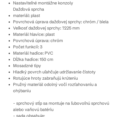
Nastaviteľné montážne konzoly
Dažďová sprcha
materiál: plast
Povrchová úprava dažďovej sprchy: chróm / biela
Veľkosť dažďovej sprchy: ?225 mm
Materiál hlavice: plast
Povrchová úprava: chróm
Počet funkcií: 3
Materiál hadice: PVC
Dĺžka hadice: 150 cm
Mosadzné tipy
Hladký povrch uľahčuje udržiavanie čistoty
Rotujúce hroty zabraňujú krúteniu
Pružný materiál odolný voči rozťahovaniu a
ohýbaniu
- sprchový stĺp sa montuje na ľubovoľnú sprchovú
alebo vaňovú batériu
- sada obsahuje: