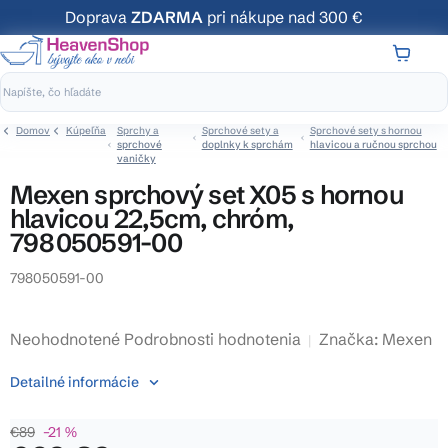
Prejsť
Doprava
ZDARMA
pri nákupe nad 300 €
na
obsah
NÁKUP
KOŠÍK
Domov
Kúpeľňa
Sprchy a
Sprchové sety a
Sprchové sety s hornou
sprchové
doplnky k sprchám
hlavicou a ručnou sprchou
vaničky
Mexen sprchový set X05 s hornou
hlavicou 22,5cm, chróm,
798050591-00
798050591-00
Priemerné
Neohodnotené
Podrobnosti hodnotenia
Značka:
Mexen
hodnotenie
Detailné informácie
produktu
je
€89
–21 %
0,0