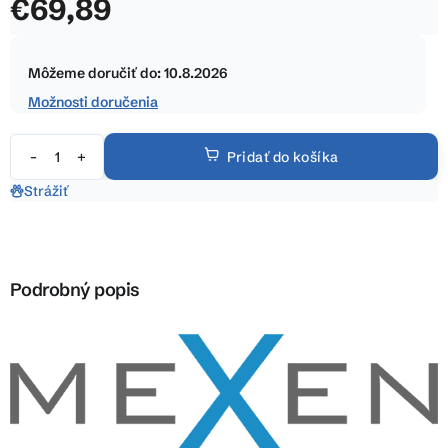
€69,89
z
5
Jednotková
hviezdičiek.
cena:
Môžeme doručiť do:
10.8.2026
Možnosti doručenia
Pridať do košíka
Strážiť
Podrobný popis