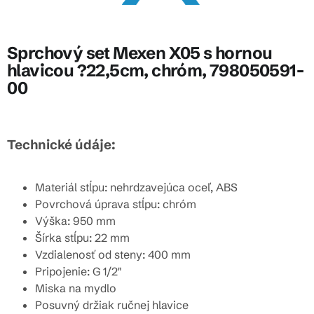
Sprchový set Mexen X05 s hornou
hlavicou ?22,5cm, chróm, 798050591-
00
Technické údáje:
Materiál stĺpu: nehrdzavejúca oceľ, ABS
Povrchová úprava stĺpu: chróm
Výška: 950 mm
Šírka stĺpu: 22 mm
Vzdialenosť od steny: 400 mm
Pripojenie: G 1/2"
Miska na mydlo
Posuvný držiak ručnej hlavice