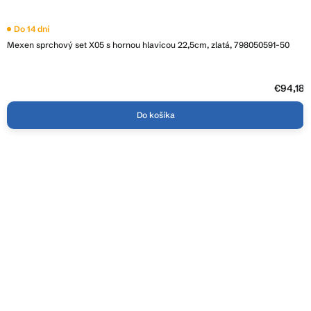
Do 14 dní
Mexen sprchový set X05 s hornou hlavicou 22,5cm, zlatá, 798050591-50
€94,18
Do košíka