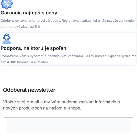
Garancia najlepšej ceny
Odoberáme tovar priamo od výrobcov. Registrovaní zákazníci u nás navyše získavajú
automatickú zľavu až 5 %.
Podpora, na ktorú je spoľah
Pomôžeme vám s výberom aj technickými otázkami. Každý mesiac úspešne vyriešime
cez 4 000 hovorov a e-mailov.
Odoberať newsletter
Vložte svoj e-mail a my Vám budeme zasielať informácie o
nových produktoch na našom e-shope.
Vložením e-mailu súhlasíte s
podmienkami ochrany osobných údajov