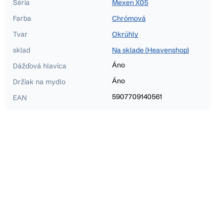
Séria
Mexen X05
Farba
Chrómová
Tvar
Okrúhly
sklad
Na sklade (Heavenshop)
Áno
Dážďová hlavica
Áno
Držiak na mydlo
5907709140561
EAN