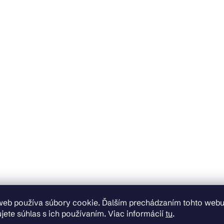
web používa súbory cookie. Ďalším prechádzaním tohto web
jete súhlas s ich používaním. Viac informácií
tu
.