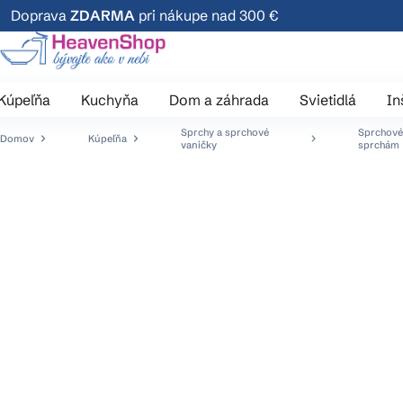
Prejsť
Doprava
ZDARMA
pri nákupe nad 300 €
na
obsah
Kúpeľňa
Kuchyňa
Dom a záhrada
Svietidlá
In
Sprchy a sprchové
Sprchové 
Domov
Kúpeľňa
vaničky
sprchám