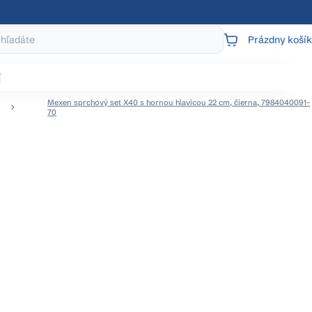
Prázdny košík
NÁKUPNÝ
KOŠÍK
j
Mexen sprchový set X40 s hornou hlavicou 22 cm, čierna, 7984040091-
70