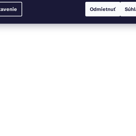
tavenie
Odmietnuť
Súhl