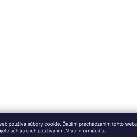
web používa súbory cookie. Ďalším prechádzaním tohto web
jete súhlas s ich používaním. Viac informácií
tu
.