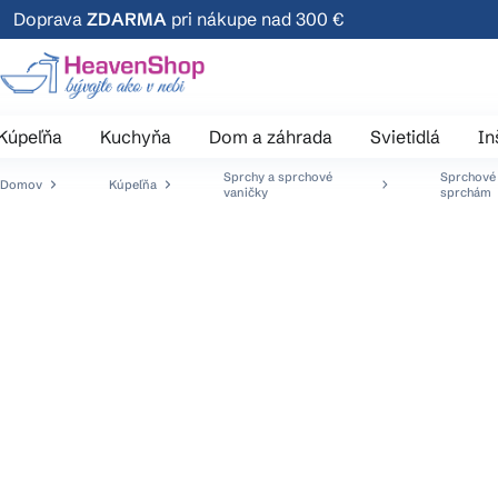
Prejsť
Doprava
ZDARMA
pri nákupe nad 300 €
na
obsah
Kúpeľňa
Kuchyňa
Dom a záhrada
Svietidlá
In
Sprchy a sprchové
Sprchové 
Domov
Kúpeľňa
vaničky
sprchám