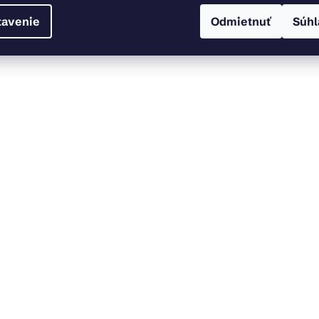
tavenie
Odmietnuť
Súhl