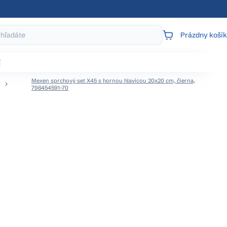
Prázdny košík
NÁKUPNÝ
KOŠÍK
j
Mexen sprchový set X45 s hornou hlavicou 20x20 cm, čierna,
798454591-70