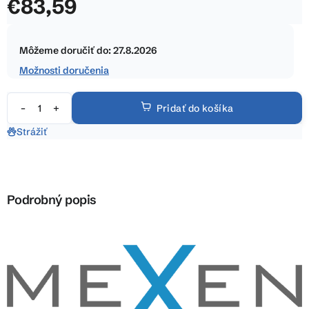
€83,59
z
5
Jednotková
hviezdičiek.
cena:
Môžeme doručiť do:
27.8.2026
Možnosti doručenia
Pridať do košíka
Strážiť
Podrobný popis