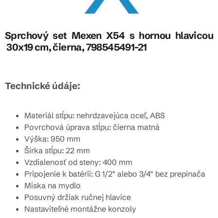
Sprchový set Mexen X54 s hornou hlavicou
30x19 cm, čierna, 798545491-21
Technické údáje:
Materiál stĺpu: nehrdzavejúca oceľ, ABS
Povrchová úprava stĺpu: čierna matná
Výška: 950 mm
Šírka stĺpu: 22 mm
Vzdialenosť od steny: 400 mm
Pripojenie k batérii: G 1/2" alebo 3/4" bez prepínača
Miska na mydlo
Posuvný držiak ručnej hlavice
Nastaviteľné montážne konzoly