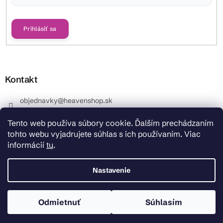
Vložením e-mailu súhlasíte s
podmienkami ochrany osobných údajov
Prihlásiť sa
Kontakt
objednavky
@
heavenshop.sk
+421 914 399 399
Tento web používa súbory cookie. Ďalším prechádzaním
_Info objednávky : +421 914 399 399 Pracovné dni od
tohto webu vyjadrujete súhlas s ich používaním. Viac
8.00 hod. do 12.00 . REKLAMÁCIE : +421 914 399 399
informácií
tu
.
HeavenShop.sk
HeavenShop.sk
Nastavenie
Odmietnuť
Súhlasím
Copyright 2026
Heavenshop
. Všetky práva vyhradené.
Vytvoril Shoptet Premium