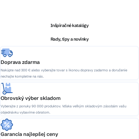
Z
á
p
ä
Inšpiračné katalógy
t
i
Rady, tipy a novinky
e
Doprava zdarma
Nakúpte nad 300 € alebo vyberajte tovar s ikonou dopravy zadarmo a doručenie
nechajte kompletne na nás.
Obrovský výber skladom
Vyberajte z ponuky 90 000 produktov. Vďaka veľkým skladovým zásobám vašu
objednávku vybavíme obratom.
Garancia najlepšej ceny