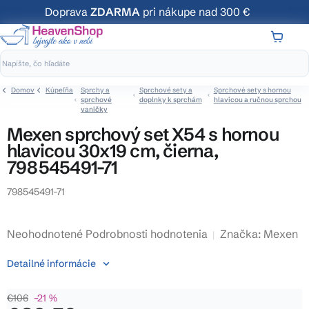
Prejsť
Doprava
ZDARMA
pri nákupe nad 300 €
na
obsah
NÁKUP
KOŠÍK
Domov
Kúpeľňa
Sprchy a
Sprchové sety a
Sprchové sety s hornou
sprchové
doplnky k sprchám
hlavicou a ručnou sprchou
vaničky
Mexen sprchový set X54 s hornou
hlavicou 30x19 cm, čierna,
798545491-71
798545491-71
Priemerné
Neohodnotené
Podrobnosti hodnotenia
Značka:
Mexen
hodnotenie
Detailné informácie
produktu
je
€106
–21 %
0,0