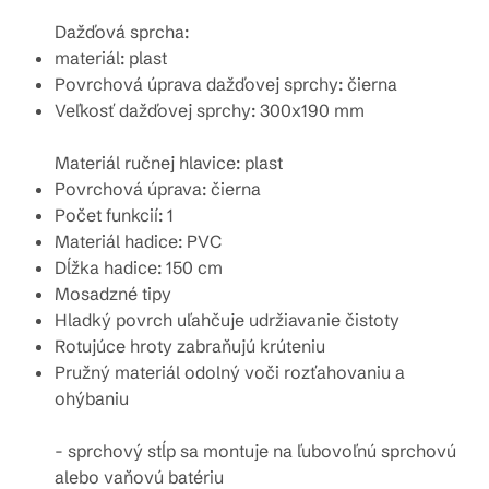
Dažďová sprcha:
materiál: plast
Povrchová úprava dažďovej sprchy: čierna
Veľkosť dažďovej sprchy:
3
00x190 mm
Materiál ručnej hlavice: plast
Povrchová úprava: čierna
Počet funkcií: 1
Materiál hadice: PVC
Dĺžka hadice: 150 cm
Mosadzné tipy
Hladký povrch uľahčuje udržiavanie čistoty
Rotujúce hroty zabraňujú krúteniu
Pružný materiál odolný voči rozťahovaniu a
ohýbaniu
- sprchový stĺp sa montuje na ľubovoľnú sprchovú
alebo vaňovú batériu