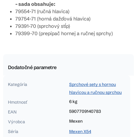
- sada obsahuje:
79554-71 (ručná hlavica)
79754-71 (horná dažďová hlavica)
79391-70 (sprchový stĺp)
79399-70 (prepípač hornej a ručnej sprchy)
Dodatočné parametre
Kategória
Sprchové sety s hornou
hlavicou a ručnou sprchou
6 kg
Hmotnosť
5907709140783
EAN
Mexen
Výrobca
Séria
Mexen X54